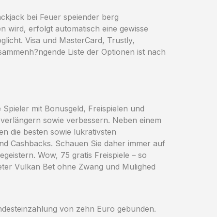
lackjack bei Feuer speiender berg
n wird, erfolgt automatisch eine gewisse
licht. Visa und MasterCard, Trustly,
 zusammenh?ngende Liste der Optionen ist nach
Spieler mit Bonusgeld, Freispielen und
n verlängern sowie verbessern. Neben einem
n die besten sowie lukrativsten
und Cashbacks. Schauen Sie daher immer auf
geistern. Wow, 75 gratis Freispiele – so
bieter Vulkan Bet ohne Zwang und Mulighed
Mindesteinzahlung von zehn Euro gebunden.