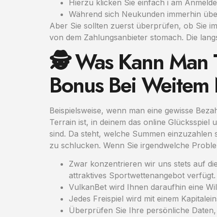
Hierzu klicken Sie einfach i am Anmeld
Während sich Neukunden immerhin über 
Aber Sie sollten zuerst überprüfen, ob Sie 
von dem Zahlungsanbieter stomach. Die langs
🕵️ Was Kann Man 
Bonus Bei Weitem
Beispielsweise, wenn man eine gewisse Bezahl
Terrain ist, in deinem das online Glücksspiel
sind. Da steht, welche Summen einzuzahlen s
zu schlucken. Wenn Sie irgendwelche Proble
Zwar konzentrieren wir uns stets auf d
attraktives Sportwettenangebot verfügt.
VulkanBet wird Ihnen daraufhin eine Wil
Jedes Freispiel wird mit einem Kapitalei
Überprüfen Sie Ihre persönliche Date