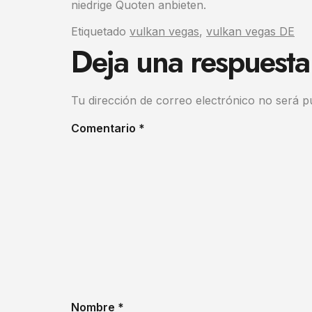
niedrige Quoten anbieten.
Etiquetado
vulkan vegas
,
vulkan vegas DE
Deja una respuesta
Tu dirección de correo electrónico no será p
Comentario
*
Nombre
*