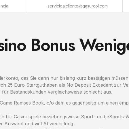
encia
servicioalcliente@gasurcol.com
sino Bonus Wenig
lerkonto, das Sie dann nur bislang kurz bestätigen müssen
auch 25 Euro Startguthaben als No Deposit Excédent zur 
 für Bestandskunden vergleichsweise schlecht aus.
e Game Ramses Book, c/o dem es gegenseitig um einen emp
ch für Casinospiele beziehungsweise Sport- und eSports-W
ger Auswahl und viel Abwechslung.