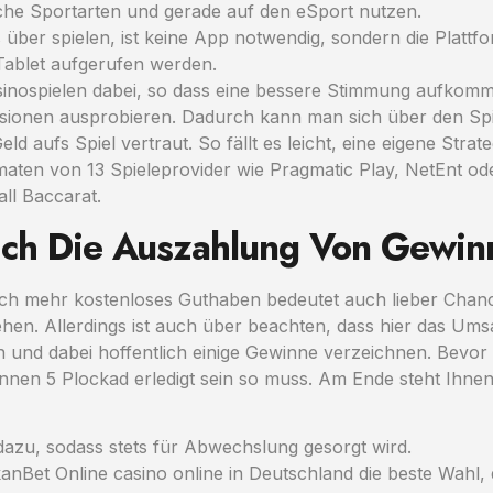
che Sportarten und gerade auf den eSport nutzen.
ber spielen, ist keine App notwendig, sondern die Plattf
ablet aufgerufen werden.
Casinospielen dabei, so dass eine bessere Stimmung aufkom
ionen ausprobieren. Dadurch kann man sich über den Spi
 aufs Spiel vertraut. So fällt es leicht, eine eigene Strat
aten von 13 Spieleprovider wie Pragmatic Play, NetEnt oder
ll Baccarat.
Ich Die Auszahlung Von Gewi
doch mehr kostenloses Guthaben bedeutet auch lieber Chanc
n. Allerdings ist auch über beachten, dass hier das Umsat
 und dabei hoffentlich einige Gewinne verzeichnen. Bevor
nnen 5 Plockad erledigt sein so muss. Am Ende steht Ihne
zu, sodass stets für Abwechslung gesorgt wird.
anBet Online casino online in Deutschland die beste Wahl, 