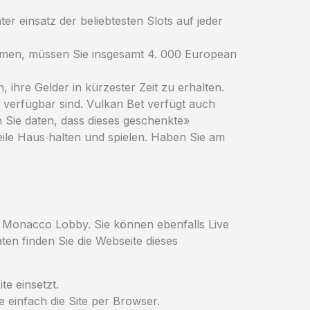
r einsatz der beliebtesten Slots auf jeder
mmen, müssen Sie insgesamt 4. 000 European
ihre Gelder in kürzester Zeit zu erhalten.
n verfügbar sind. Vulkan Bet verfügt auch
n Sie daten, dass dieses geschenkte»
le Haus halten und spielen. Haben Sie am
 Monacco Lobby. Sie können ebenfalls Live
ten finden Sie die Webseite dieses
te einsetzt.
 einfach die Site per Browser.