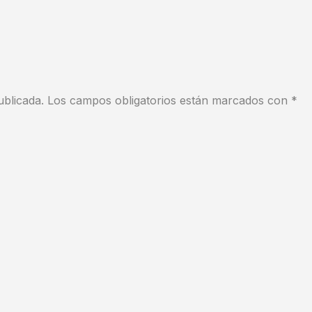
ublicada.
Los campos obligatorios están marcados con
*