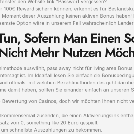
efenster den Website link “Passwort vergessen?
100€ Reward sichern können, erkennt es für Bestandskun
im Moment dieser Auszahlung keinen aktiven Bonus haben! 
amste Option wäre in unserem Fall wahrscheinlich Lender
Tun, Sofern Man Einen Sc
 Nicht Mehr Nutzen Möch
methode auswählt, pass away nicht für living area Bonus qu
 untersagt ist. Im Idealfall lesen Sie einfach die Bonusbedi
ind oftmals, mit welchen Bezahlmethoden das geht darüber
me damit haben, sollten Sie einander einfach an unseren 
ie Bewertung von Casinos, doch wir möchten Ihnen nicht v
lkommensemail zusenden, die einen Aktivierungslink enthäl
nsatz von 0, something like 20 Euro gespielt.
n, um schnellste Auszahlungen zu bekommen.