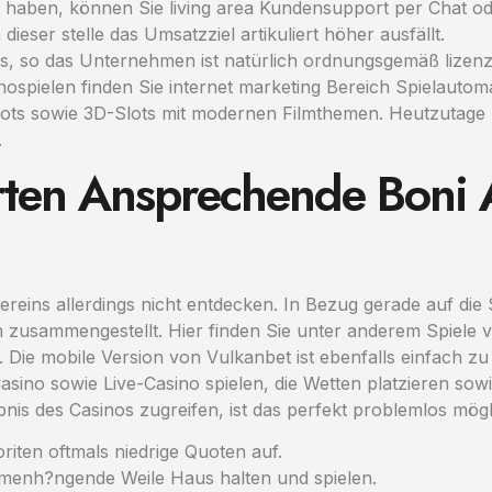
aben, können Sie living area Kundensupport per Chat ode
dieser stelle das Umsatzziel artikuliert höher ausfällt.
ls, so das Unternehmen ist natürlich ordnungsgemäß lizenzi
ospielen finden Sie internet marketing Bereich Spielautomat
-Slots sowie 3D-Slots mit modernen Filmthemen. Heutzutage
.
rten Ansprechende Boni 
eins allerdings nicht entdecken. In Bezug gerade auf die
m zusammengestellt. Hier finden Sie unter anderem Spiele
 Die mobile Version von Vulkanbet ist ebenfalls einfach zu
Casino sowie Live-Casino spielen, die Wetten platzieren so
is des Casinos zugreifen, ist das perfekt problemlos mögl
iten oftmals niedrige Quoten auf.
menh?ngende Weile Haus halten und spielen.