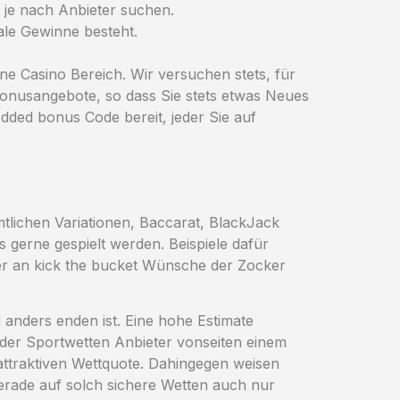
t je nach Anbieter suchen.
ale Gewinne besteht.
e Casino Bereich. Wir versuchen stets, für
Bonusangebote, so dass Sie stets etwas Neues
dded bonus Code bereit, jeder Sie auf
tlichen Variationen, Baccarat, BlackJack
s gerne gespielt werden. Beispiele dafür
er an kick the bucket Wünsche der Zocker
anders enden ist. Eine hohe Estimate
jeder Sportwetten Anbieter vonseiten einem
attraktiven Wettquote. Dahingegen weisen
gerade auf solch sichere Wetten auch nur