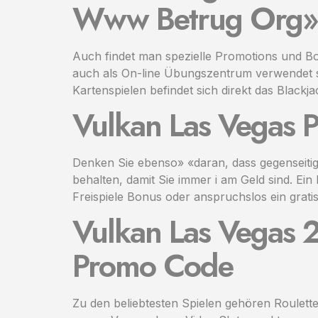
Www Betrug Org»
Auch findet man spezielle Promotions und Bo
auch als On-line Übungszentrum verwendet se
Kartenspielen befindet sich direkt das Black
Vulkan Las Vegas 
Denken Sie ebenso» «daran, dass gegenseitig 
behalten, damit Sie immer i am Geld sind. Ei
Freispiele Bonus oder anspruchslos ein grati
Vulkan Las Vegas 
Promo Code
Zu den beliebtesten Spielen gehören Roulett