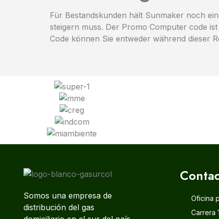
Für Bestandskunden hält Sunmaker noch eine 
steigern muss. Der Promo Computer code ist
Code können Sie entweder während dieser Reg
Contac
Somos una empresa de
Oficina 
distribución del gas
Carrera 