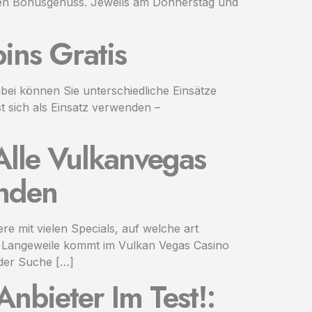
ichen Bonusgenuss. Jeweils am Donnerstag und
ins Gratis
i können Sie unterschiedliche Einsätze
t sich als Einsatz verwenden –
lle Vulkanvegas
nden
e mit vielen Specials, auf welche art
 Langeweile kommt im Vulkan Vegas Casino
 der Suche […]
nbieter Im Test!: