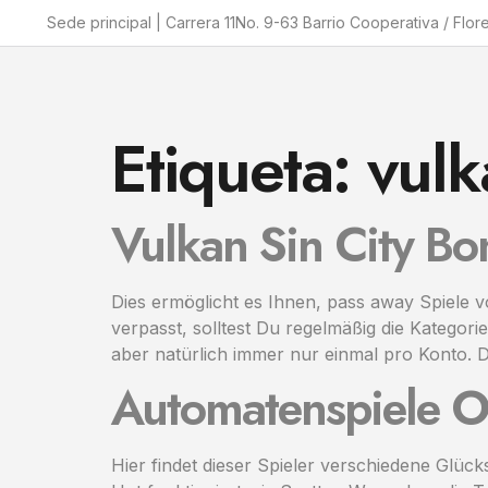
Sede principal | Carrera 11No. 9-63 Barrio Cooperativa / Flor
Etiqueta:
vulk
Vulkan Sin City Bo
Dies ermöglicht es Ihnen, pass away Spiele v
verpasst, solltest Du regelmäßig die Kategori
aber natürlich immer nur einmal pro Konto. 
Automatenspiele On
Hier findet dieser Spieler verschiedene Glück