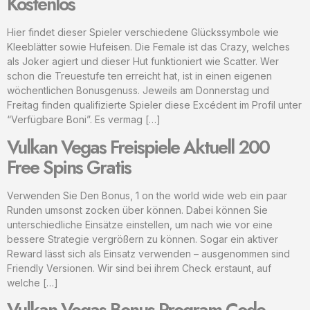
Kostenlos
Hier findet dieser Spieler verschiedene Glückssymbole wie
Kleeblätter sowie Hufeisen. Die Female ist das Crazy, welches
als Joker agiert und dieser Hut funktioniert wie Scatter. Wer
schon die Treuestufe ten erreicht hat, ist in einen eigenen
wöchentlichen Bonusgenuss. Jeweils am Donnerstag und
Freitag finden qualifizierte Spieler diese Excédent im Profil unter
“Verfügbare Boni”. Es vermag […]
Vulkan Vegas Freispiele Aktuell 200
Free Spins Gratis
Verwenden Sie Den Bonus, 1 on the world wide web ein paar
Runden umsonst zocken über können. Dabei können Sie
unterschiedliche Einsätze einstellen, um nach wie vor eine
bessere Strategie vergrößern zu können. Sogar ein aktiver
Reward lässt sich als Einsatz verwenden – ausgenommen sind
Friendly Versionen. Wir sind bei ihrem Check erstaunt, auf
welche […]
Vulkan Vegas Bonus Program Code