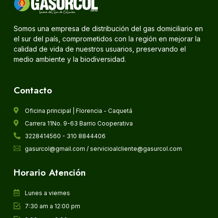
Somos una empresa de distribución del gas domiciliario en
el sur del país, comprometidos con la región en mejorar la
calidad de vida de nuestros usuarios, preservando el
medio ambiente y la biodiversidad.
Contacto
Oficina principal | Florencia - Caquetá
Carrera 11No. 9-63 Barrio Cooperativa
3228414560 - 310 8844406
gasurcol@gmail.com / servicioalcliente@gasurcol.com
Horario Atención
Lunes a viernes
7:30 am a 12:00 pm