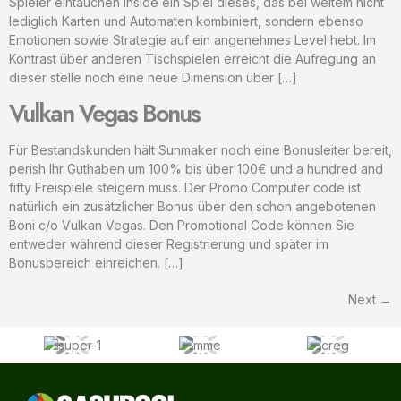
Spieler eintauchen inside ein Spiel dieses, das bei weitem nicht
lediglich Karten und Automaten kombiniert, sondern ebenso
Emotionen sowie Strategie auf ein angenehmes Level hebt. Im
Kontrast über anderen Tischspielen erreicht die Aufregung an
dieser stelle noch eine neue Dimension über […]
Vulkan Vegas Bonus
Für Bestandskunden hält Sunmaker noch eine Bonusleiter bereit,
perish Ihr Guthaben um 100% bis über 100€ und a hundred and
fifty Freispiele steigern muss. Der Promo Computer code ist
natürlich ein zusätzlicher Bonus über den schon angebotenen
Boni c/o Vulkan Vegas. Den Promotional Code können Sie
entweder während dieser Registrierung und später im
Bonusbereich einreichen. […]
Next
→