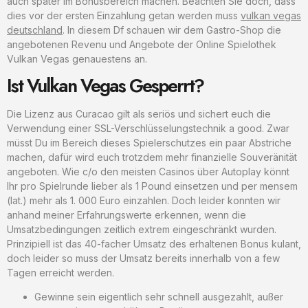
auch später im Bonusbereich machen. Beachten Sie doch, dass
dies vor der ersten Einzahlung getan werden muss
vulkan vegas
deutschland
. In diesem Df schauen wir dem Gastro-Shop die
angebotenen Revenu und Angebote der Online Spielothek
Vulkan Vegas genauestens an.
Ist Vulkan Vegas Gesperrt?
Die Lizenz aus Curacao gilt als seriös und sichert euch die
Verwendung einer SSL-Verschlüsselungstechnik a good. Zwar
müsst Du im Bereich dieses Spielerschutzes ein paar Abstriche
machen, dafür wird euch trotzdem mehr finanzielle Souveränität
angeboten. Wie c/o den meisten Casinos über Autoplay könnt
Ihr pro Spielrunde lieber als 1 Pound einsetzen und per mensem
(lat.) mehr als 1. 000 Euro einzahlen. Doch leider konnten wir
anhand meiner Erfahrungswerte erkennen, wenn die
Umsatzbedingungen zeitlich extrem eingeschränkt wurden.
Prinzipiell ist das 40-facher Umsatz des erhaltenen Bonus kulant,
doch leider so muss der Umsatz bereits innerhalb von a few
Tagen erreicht werden.
Gewinne sein eigentlich sehr schnell ausgezahlt, außer