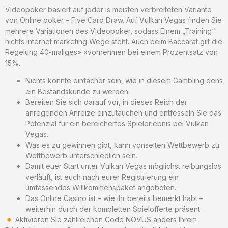
Videopoker basiert auf jeder is meisten verbreiteten Variante
von Online poker – Five Card Draw. Auf Vulkan Vegas finden Sie
mehrere Variationen des Videopoker, sodass Einem „Training“
nichts internet marketing Wege steht. Auch beim Baccarat gilt die
Regelung 40-maliges» «vornehmen bei einem Prozentsatz von
15%.
Nichts könnte einfacher sein, wie in diesem Gambling dens
ein Bestandskunde zu werden.
Bereiten Sie sich darauf vor, in dieses Reich der
anregenden Anreize einzutauchen und entfesseln Sie das
Potenzial für ein bereichertes Spielerlebnis bei Vulkan
Vegas.
Was es zu gewinnen gibt, kann vonseiten Wettbewerb zu
Wettbewerb unterschiedlich sein.
Damit euer Start unter Vulkan Vegas möglichst reibungslos
verläuft, ist euch nach eurer Registrierung ein
umfassendes Willkommenspaket angeboten.
Das Online Casino ist – wie ihr bereits bemerkt habt –
weiterhin durch der kompletten Spielofferte präsent.
Aktivieren Sie zahlreichen Code NOVUS anders Ihrem