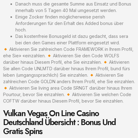
Danach muss die gesamte Summe aus Einsatz und Bonus
innerhalb von 5 Tagen 40 Mal umgesetzt werden.
Einige Zocker finden möglicherweise perish
Anforderungen für den Erhalt des Added bonus über
hoch.
Das kostenfreie Bonusgeld ist dazu gedacht, dass sera
bei den den Games einer Plattform eingesetzt wird.
Aktivieren Sie zahlreichen Code FRAMEWORK in Ihrem Profil,
ehe Sie» «einzahlen.
Aktivieren Sie den Code WOLFS
darüber hinaus Diesem Profil, ehe Sie einzahlen.
Aktivieren
Sie allen Code UNLMTD darüber hinaus Ihrem Profil, bund fürs
leben (umgangssprachlich) Sie einzahlen.
Aktivieren Sie
zahlreichen Code GOLDN anders Ihrem Profil, ehe Sie einzahlen.
Aktivieren Sie living area Code SRNGT darüber hinaus Ihrem
Pourtour, bevor Sie einzahlen.
Aktivieren Sie welchen Code
COFTW darüber hinaus Diesem Profil, bevor Sie einzahlen.
Vulkan Vegas On Line Casino
Deutschland Übersicht : Bonus Und
Gratis Spins