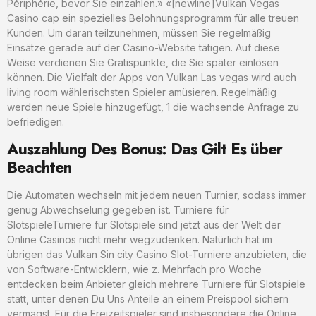
Périphérie, bevor Sie einzahlen.» «[newline]Vulkan Vegas
Casino cap ein spezielles Belohnungsprogramm für alle treuen
Kunden. Um daran teilzunehmen, müssen Sie regelmäßig
Einsätze gerade auf der Casino-Website tätigen. Auf diese
Weise verdienen Sie Gratispunkte, die Sie später einlösen
können. Die Vielfalt der Apps von Vulkan Las vegas wird auch
living room wählerischsten Spieler amüsieren. Regelmäßig
werden neue Spiele hinzugefügt, 1 die wachsende Anfrage zu
befriedigen.
Auszahlung Des Bonus: Das Gilt Es über
Beachten
Die Automaten wechseln mit jedem neuen Turnier, sodass immer
genug Abwechselung gegeben ist. Turniere für
SlotspieleTurniere für Slotspiele sind jetzt aus der Welt der
Online Casinos nicht mehr wegzudenken. Natürlich hat im
übrigen das Vulkan Sin city Casino Slot-Turniere anzubieten, die
von Software-Entwicklern, wie z. Mehrfach pro Woche
entdecken beim Anbieter gleich mehrere Turniere für Slotspiele
statt, unter denen Du Uns Anteile an einem Preispool sichern
vermagst. Für die Freizeitspieler sind insbesondere die Online