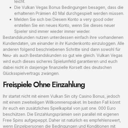
leicht.
Die Vulkan Vegas Bonus Bedingungen besagen, dass die
erhaltenen Prämien 40 Mal durchgespielt werden müssen.
Melden Sie sich bei Diesem Konto a very good oder
erstellen Sie ein neues Konto, wenn Sie dieses neuer
Spieler sind immer wieder immer wieder.
Bestandskunden nutzen unterdessen einfach ihre vorhandenen
Kundendaten, um einander in ihr Kundenkonto einzuloggen. Alle
anderen folgend beschriebenen Schritte sind dann sowohl für
Neu- als auch Bestandskunden so gut wie gleich. Vulkan Vegas
wird euch dieses sicheres Spielumfeld garantieren und euch
dabei nicht in dasjenige finanzielle Korsett des deutschen
Glücksspielvertrags zwängen.
Freispiele Ohne Einzahlung
Ihr startet nicht mit einem Vulkan Sin city Casino Bonus, jedoch
mit einem zweiteiligen Willkommenspaket. Im besten Fall könnt
ihr euch ein zusätzliches Spielkapital von just one. 000 Euro
beschützen. Die Einzahlungsprämien sein parallel mit eigenen
Free Spins aufgepeppt. Daher ist natürlich es empfehlenswert,
wenn Einzelpersonen die Bedingungen und Konditionen mit