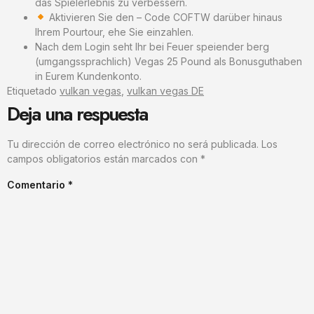
das Spielerlebnis zu verbessern.
Aktivieren Sie den – Code COFTW darüber hinaus
Ihrem Pourtour, ehe Sie einzahlen.
Nach dem Login seht Ihr bei Feuer speiender berg
(umgangssprachlich) Vegas 25 Pound als Bonusguthaben
in Eurem Kundenkonto.
Etiquetado
vulkan vegas
,
vulkan vegas DE
Deja una respuesta
Tu dirección de correo electrónico no será publicada.
Los
campos obligatorios están marcados con
*
Comentario
*