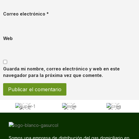
Correo electrónico
*
Web
Guarda mi nombre, correo electrónico y web en este
navegador para la próxima vez que comente.
Somos una empresa de distribución del gas domiciliario en