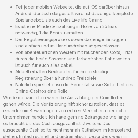
Teil jeder mobilen Webseite, die auf iOS darüber hinaus
Android identisch dargestellt wird, ist dasjenige komplette
Spielangebot, als auch das Live life Casino.
Es ist eine Mindesteinzahlung in Höhe von 35 Euro
notwendig, 1 die Boni zu erhalten.
Der Registrierungsprozess sowie dasjenige Einloggen
sind einfach und im Handumdrehen abgeschlossen.
Von abenteuerlichen Western mit rauchenden Colts, Trips
durch die heiße Savanne und farbenfrohen Fabelwelten
ist auch für euch alles dabei.
Aktuell erhalten Neukunden für ihre erstmalige
Registrierung über a hundred Freispiele.
Natürlich spielt ebenso die Seriosität sowie Sicherheit des
Online-Casinos eine Rolle.
Würde mir wünschen wenn die Auszahlung per Coin flotter
gehen würde. Die Verifizierung hilft sicherzustellen, dass es
einander um Bewertungen von echten Menschen über echte
Unternehmen handelt. Ich hätte gern ne Zeitangabe wie lange
es braucht bis das Cash ausgezahlt ist. Zweitens Das
ausgezahlte Cash sollte nicht mehr als Guthaben im kontostand
stehen. Einfach schnell und undramatisch, besonders was mir