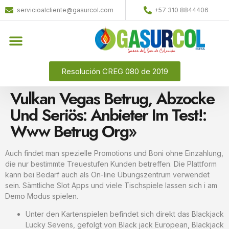
servicioalcliente@gasurcol.com
+57 310 8844406
Resolución CREG 080 de 2019
Vulkan Vegas Betrug, Abzocke
Und Seriös: Anbieter Im Test!:
Www Betrug Org»
Auch findet man spezielle Promotions und Boni ohne Einzahlung,
die nur bestimmte Treuestufen Kunden betreffen. Die Plattform
kann bei Bedarf auch als On-line Übungszentrum verwendet
sein. Sämtliche Slot Apps und viele Tischspiele lassen sich i am
Demo Modus spielen.
Unter den Kartenspielen befindet sich direkt das Blackjack
Lucky Sevens, gefolgt von Black jack European, Blackjack