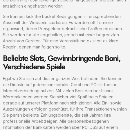
tatsächlich eingehalten werden.
Sie können kick the bucket Bedingungen im entsprechenden
Abschnitt der Webseite studieren. Es werden oft Turniere
organisiert, deren Preisgelder beträchtliche Größen erreichen.
Sie werden für alle abgehalten, jedoch mit einer begrenzten
Anzahl von Geräten. Für eine Veranstaltung existiert es klare
Regeln, denen man folgen sollte.
Beliebte Slots, Gewinnbringende Boni,
Verschiedene Spiele
Egal wo Sie sich auf dieser ganzen Welt befinden, Sie können
die Dienste auf jedermann mobilen Gerät und PC mit formue
Internetverbindung nutzen. Mit vielen Boni darüber hinaus
Werbeaktionen werden Sie sicher viel Spaß beim Spielen
gerade auf unserer Plattform nach sich ziehen. Alle Ein- sowie
Auszahlungen erfolgen geschützt, für Ihre Transaktionen wählen
Sie perish beliebte Zahlungsdienste, die seit Jahren ihre
professionelle Arbeit zeigen. Alle personenbezogenen
Information der Bankkarten werden über PCI DSS auf einem