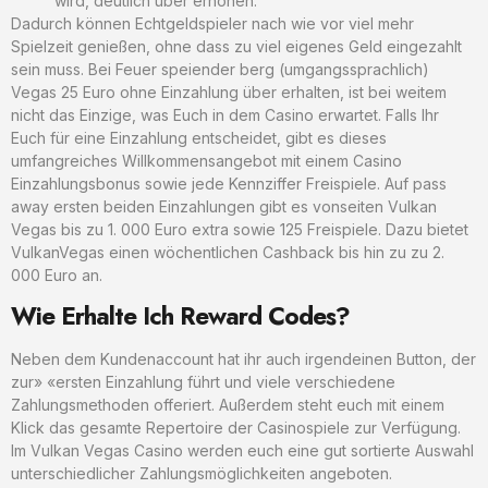
wird, deutlich über erhöhen.
Dadurch können Echtgeldspieler nach wie vor viel mehr
Spielzeit genießen, ohne dass zu viel eigenes Geld eingezahlt
sein muss. Bei Feuer speiender berg (umgangssprachlich)
Vegas 25 Euro ohne Einzahlung über erhalten, ist bei weitem
nicht das Einzige, was Euch in dem Casino erwartet. Falls Ihr
Euch für eine Einzahlung entscheidet, gibt es dieses
umfangreiches Willkommensangebot mit einem Casino
Einzahlungsbonus sowie jede Kennziffer Freispiele. Auf pass
away ersten beiden Einzahlungen gibt es vonseiten Vulkan
Vegas bis zu 1. 000 Euro extra sowie 125 Freispiele. Dazu bietet
VulkanVegas einen wöchentlichen Cashback bis hin zu zu 2.
000 Euro an.
Wie Erhalte Ich Reward Codes?
Neben dem Kundenaccount hat ihr auch irgendeinen Button, der
zur» «ersten Einzahlung führt und viele verschiedene
Zahlungsmethoden offeriert. Außerdem steht euch mit einem
Klick das gesamte Repertoire der Casinospiele zur Verfügung.
Im Vulkan Vegas Casino werden euch eine gut sortierte Auswahl
unterschiedlicher Zahlungsmöglichkeiten angeboten.