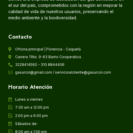
el sur del país, comprometidos con la región en mejorar la
calidad de vida de nuestros usuarios, preservando el
medio ambiente y la biodiversidad.
Contacto
Oficina principal | Florencia - Caquetá
Carrera 11No. 9-63 Barrio Cooperativa
3228414560 - 310 8844406
gasurcol@gmail.com / servicioalcliente@gasurcol.com
Horario Atención
Lunes a viernes
7:30 am a 12:00 pm
2:00 pm a 6:00 pm
Sábados de:
8:00 am a 1:00 pm