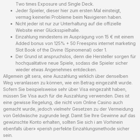
Two times Exposure und Single Deck.
Jeder Spieler, dieser hier zum ersten Mal einsteigt,
vermag keinerlei Probleme beim Navigieren haben.
Nicht jeder ist nur zur Unterhaltung auf die offizielle
Website einer Glücksspielhalle.
Einzahlung mindestens im Ausprägung von 15 € mit einem
Added bonus von 125% + 50 Freespins internet marketing
Slot Book of the Divine (Spinomenal) oder 1.
Der Grund ist anspruchslos, denn die Hersteller sorgen für
hochqualitative neue Spiele, sodass die Spieler sicher
wieder etwas Angenehmes entdecken.
Allgemein gilt sera, eine Auszahlung wirklich über denselben
Weg veranlassen zu können, wie ein Betrag eingezahlt wurde.
Sofern Sie beispielsweise sehr über Visa eingezahlt haben,
müssen Sie Visa auch für die Auszahlung verwenden. Dies ist
eine gewisse Regelung, die nicht vom Online Casino auch
gemacht wurde, jedoch vielmehr Gesetzen zu der Vermeidung
von Geldwäsche zugrunde liegt. Damit Sie Ihre Gewinne auf das
gewünschte Konto erhalten, sollten Sie sich i am Vorhinein
ebenfalls über» «perish perfekte Einzahlungsmethode sicher
sein.