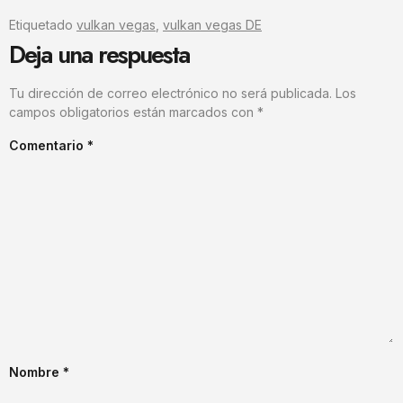
Etiquetado
vulkan vegas
,
vulkan vegas DE
Deja una respuesta
Tu dirección de correo electrónico no será publicada.
Los
campos obligatorios están marcados con
*
Comentario
*
Nombre
*