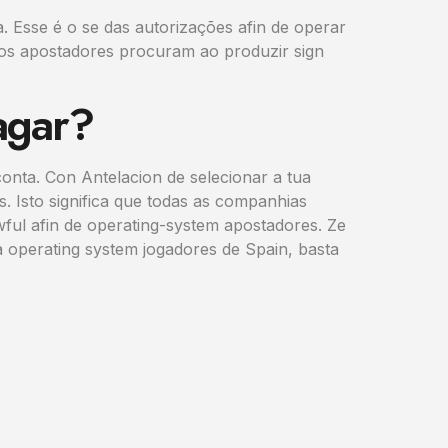
. Esse é o se das autorizações afin de operar
 os apostadores procuram ao produzir sign
agar?
conta. Con Antelacion de selecionar a tua
s. Isto significa que todas as companhias
awful afin de operating-system apostadores. Ze
a operating system jogadores de Spain, basta