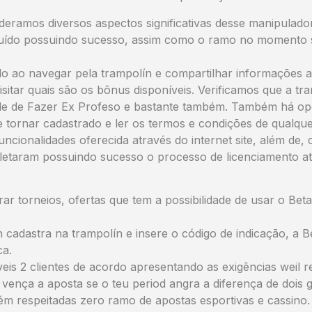
eramos diversos aspectos significativas desse manipulador
uído possuindo sucesso, assim como o ramo no momento sa
o ao navegar pela trampolín e compartilhar informações 
isitar quais são os bônus disponíveis. Verificamos que a 
ade de Fazer Ex Profeso e bastante também. Também há op
e tornar cadastrado e ler os termos e condições de qualque
cionalidades oferecida através do internet site, além de, c
pletaram possuindo sucesso o processo de licenciamento a
rar torneios, ofertas que tem a possibilidade de usar o Bet
 cadastra na trampolín e insere o código de indicação, a 
ca.
eis 2 clientes de acordo apresentando as exigências weil r
o vença a aposta se o teu period angra a diferença de dois 
ém respeitadas zero ramo de apostas esportivas e cassino.