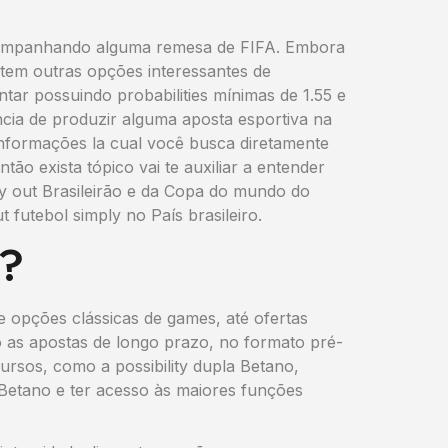
m acompanhando alguma remesa de FIFA. Embora
tem outras opções interessantes de
tar possuindo probabilities mínimas de 1.55 e
ência de produzir alguma aposta esportiva na
informações la cual você busca diretamente
ão exista tópico vai te auxiliar a entender
y out Brasileirão e da Copa do mundo do
futebol simply no País brasileiro.
l?
opções clássicas de games, até ofertas
do as apostas de longo prazo, no formato pré-
ursos, como a possibility dupla Betano,
 Betano e ter acesso às maiores funções