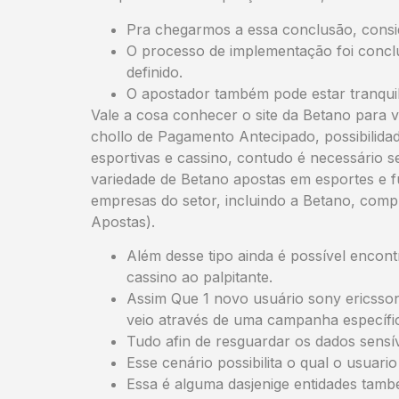
Pra chegarmos a essa conclusão, consid
O processo de implementação foi concl
definido.
O apostador também pode estar tranquil
Vale a cosa conhecer o site da Betano para v
chollo de Pagamento Antecipado, possibilid
esportivas e cassino, contudo é necessário s
variedade de Betano apostas em esportes e fun
empresas do setor, incluindo a Betano, com
Apostas).
Além desse tipo ainda é possível encont
cassino ao palpitante.
Assim Que 1 novo usuário sony ericsson
veio através de uma campanha específi
Tudo afin de resguardar os dados sensív
Esse cenário possibilita o qual o usuari
Essa é alguma dasjenige entidades tamb