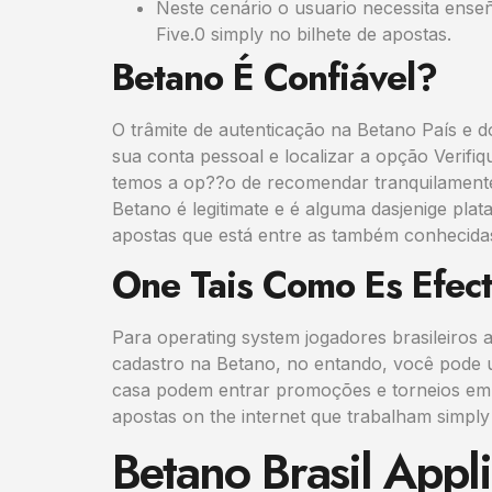
Neste cenário o usuario necessita enseña
Five.0 simply no bilhete de apostas.
Betano É Confiável?
O trâmite de autenticação na Betano País e do 
sua conta pessoal e localizar a opção Verifi
temos a op??o de recomendar tranquilamente 
Betano é legitimate e é alguma dasjenige pl
apostas que está entre as também conhecidas
One Tais Como Es Efect
Para operating system jogadores brasileiros 
cadastro na Betano, no entando, você pode u
casa podem entrar promoções e torneios em di
apostas on the internet que trabalham simply 
Betano Brasil Appl