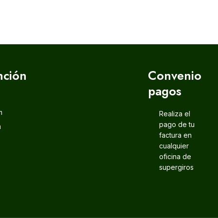
nción
Convenio
pagos
m
Realiza el
pago de tu
m
factura en
cualquier
oficina de
supergiros