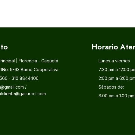
to
Horario Ate
principal | Florencia - Caquetá
Lunes a viernes
11No. 9-63 Barrio Cooperativa
7:30 am a 12:00 p
560 - 310 8844406
2:00 pm a 6:00 p
l@gmail.com /
Sábados de:
alcliente@gasurcol.com
8:00 am a 1:00 pm