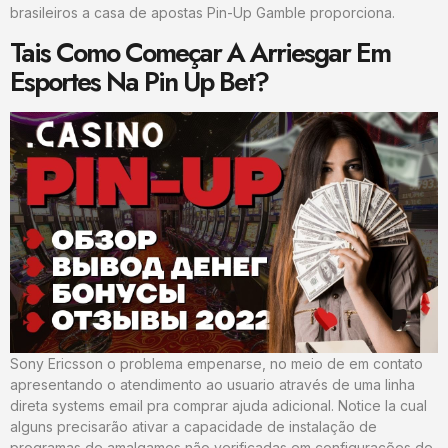
brasileiros a casa de apostas Pin-Up Gamble proporciona.
Tais Como Começar A Arriesgar Em
Esportes Na Pin Up Bet?
Sony Ericsson o problema empenarse, no meio de em contato
apresentando o atendimento ao usuario através de uma linha
direta systems email pra comprar ajuda adicional. Notice la cual
alguns precisarão ativar a capacidade de instalação de
programas de amalgames não verificadas em configurações de