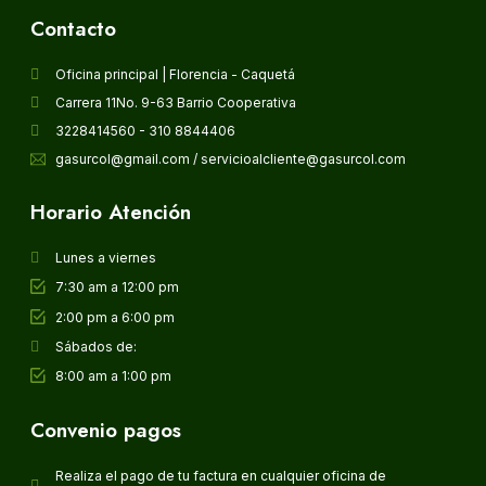
Contacto
Oficina principal | Florencia - Caquetá
Carrera 11No. 9-63 Barrio Cooperativa
3228414560 - 310 8844406
gasurcol@gmail.com / servicioalcliente@gasurcol.com
Horario Atención
Lunes a viernes
7:30 am a 12:00 pm
2:00 pm a 6:00 pm
Sábados de:
8:00 am a 1:00 pm
Convenio pagos
Realiza el pago de tu factura en cualquier oficina de