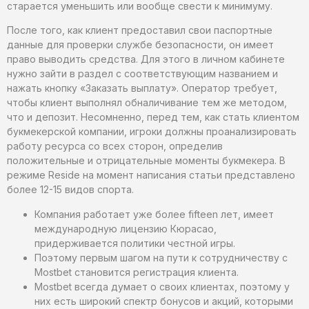
старается уменьшить или вообще свести к минимуму.
После того, как клиент предоставил свои паспортные
данные для проверки службе безопасности, он имеет
право выводить средства. Для этого в личном кабинете
нужно зайти в раздел с соответствующим названием и
нажать кнопку «Заказать выплату». Оператор требует,
чтобы клиент выполнял обналичивание тем же методом,
что и депозит. Несомненно, перед тем, как стать клиентом
букмекерской компании, игроки должны проанализировать
работу ресурса со всех сторон, определив
положительные и отрицательные моменты букмекера. В
режиме Reside на момент написания статьи представлено
более 12-15 видов спорта.
Компания работает уже более fifteen лет, имеет
международную лицензию Кюрасао,
придерживается политики честной игры.
Поэтому первым шагом на пути к сотрудничеству с
Mostbet становится регистрация клиента.
Mostbet всегда думает о своих клиентах, поэтому у
них есть широкий спектр бонусов и акций, которыми