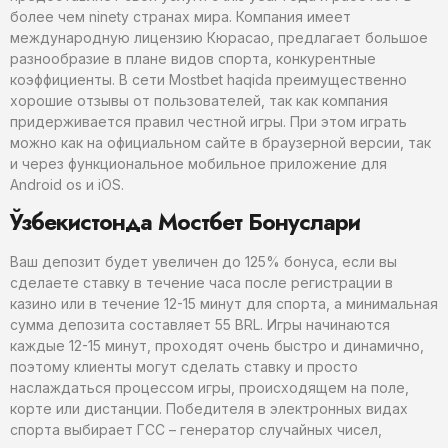
более чем ninety странах мира. Компания имеет
международную лицензию Кюрасао, предлагает большое
разнообразие в плане видов спорта, конкурентные
коэффициенты. В сети Mostbet haqida преимущественно
хорошие отзывы от пользователей, так как компания
придерживается правил честной игры. При этом играть
можно как на официальном сайте в браузерной версии, так
и через функциональное мобильное приложение для
Android os и iOS.
Ўзбекистонда Мостбет Бонуслари
Ваш депозит будет увеличен до 125% бонуса, если вы
сделаете ставку в течение часа после регистрации в
казино или в течение 12-15 минут для спорта, а минимальная
сумма депозита составляет 55 BRL. Игры начинаются
каждые 12-15 минут, проходят очень быстро и динамично,
поэтому клиенты могут сделать ставку и просто
наслаждаться процессом игры, происходящем на поле,
корте или дистанции. Победителя в электронных видах
спорта выбирает ГСС – генератор случайных чисел,