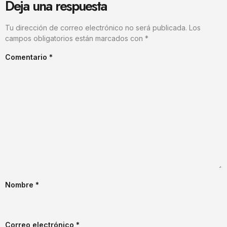
Deja una respuesta
Tu dirección de correo electrónico no será publicada.
Los
campos obligatorios están marcados con
*
Comentario
*
Nombre
*
Correo electrónico
*