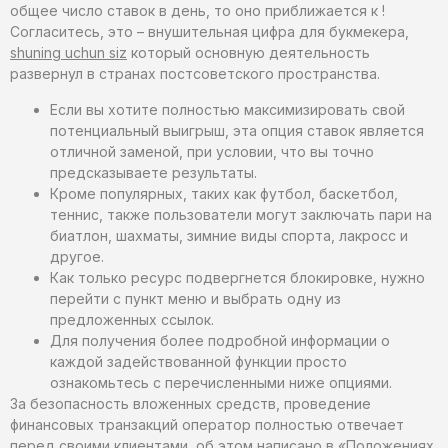
общее число ставок в день, то оно приближается к !
Согласитесь, это – внушительная цифра для букмекера,
shuning uchun siz
который основную деятельность
развернул в странах постсоветского пространства.
Если вы хотите полностью максимизировать свой
потенциальный выигрыш, эта опция ставок является
отличной заменой, при условии, что вы точно
предсказываете результаты.
Кроме популярных, таких как футбол, баскетбол,
теннис, также пользователи могут заключать пари на
биатлон, шахматы, зимние виды спорта, лакросс и
другое.
Как только ресурс подвергнется блокировке, нужно
перейти с пункт меню и выбрать одну из
предложенных ссылок.
Для получения более подробной информации о
каждой задействованной функции просто
ознакомьтесь с перечисленными ниже опциями.
За безопасность вложенных средств, проведение
финансовых транзакций оператор полностью отвечает
перед своими клиентами, об этом написано в «Положениях