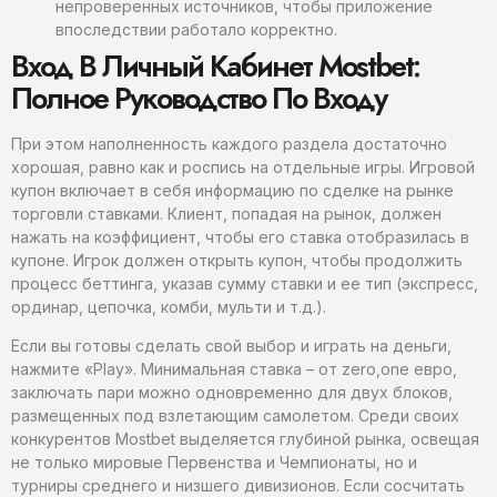
непроверенных источников, чтобы приложение
впоследствии работало корректно.
Вход В Личный Кабинет Mostbet:
Полное Руководство По Входу
При этом наполненность каждого раздела достаточно
хорошая, равно как и роспись на отдельные игры. Игровой
купон включает в себя информацию по сделке на рынке
торговли ставками. Клиент, попадая на рынок, должен
нажать на коэффициент, чтобы его ставка отобразилась в
купоне. Игрок должен открыть купон, чтобы продолжить
процесс беттинга, указав сумму ставки и ее тип (экспресс,
ординар, цепочка, комби, мульти и т.д.).
Если вы готовы сделать свой выбор и играть на деньги,
нажмите «Play». Минимальная ставка – от zero,one евро,
заключать пари можно одновременно для двух блоков,
размещенных под взлетающим самолетом. Среди своих
конкурентов Mostbet выделяется глубиной рынка, освещая
не только мировые Первенства и Чемпионаты, но и
турниры среднего и низшего дивизионов. Если сосчитать