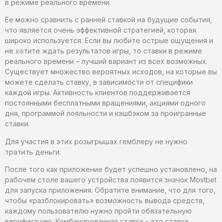
в режиме реального времени.
Ее можно сравнить с ранней ставкой на будущие события,
что является очень эффективной стратегией, которая
широко используется. Если вы любите острые ощущения и
не хотите ждать результатов игры, то ставки в режиме
реального времени – лучший вариант из всех возможных.
Существует множество вероятных исходов, на которые вы
можете сделать ставку, в зависимости от специфики
каждой игры. Активность клиентов поддерживается
постоянными бесплатными вращениями, акциями одного
дня, программой лояльности и кэшбэком за проигранные
ставки.
Для участия в этих розыгрышах гемблеру не нужно
тратить деньги.
После того как приложение будет успешно установлено, на
рабочем столе вашего устройства появится значок Mostbet
для запуска приложения. Обратите внимание, что для того,
чтобы «разблокировать» возможность вывода средств,
каждому пользователю нужно пройти обязательную
верификацию. Комбинированная ставка – это ставка,