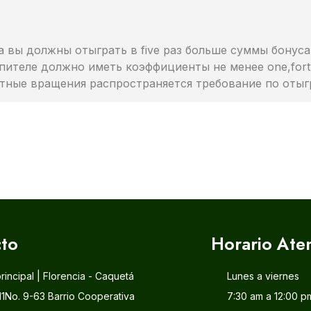
а вы должны отыграть в five раз больше суммы бонуса
ителе должно иметь коэффициенты не менее one,forty
атные вращения распространяется требование по отыг
to
Horario Ate
principal | Florencia - Caquetá
Lunes a viernes
11No. 9-63 Barrio Cooperativa
7:30 am a 12:00 p