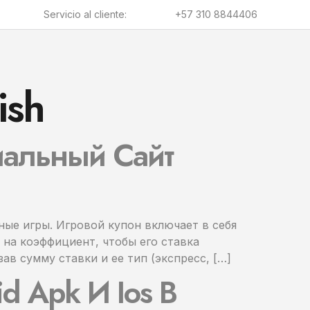
Servicio al cliente:
+57 310 8844406
ish
иальный Сайт
ные игры. Игровой купон включает в себя
 на коэффициент, чтобы его ставка
ав сумму ставки и ее тип (экспресс, […]
d Apk И Ios В