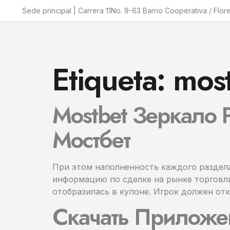
Sede principal | Carrera 11No. 9-63 Barrio Cooperativa / Flor
Etiqueta:
most
Mostbet Зеркало
Мостбет
При этом наполненность каждого раздела
информацию по сделке на рынке торговли
отобразилась в купоне. Игрок должен отк
Скачать Приложен