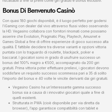
riscattabili a fine di premi come giri gratuiti e bonus esclusivi.
Bonus Di Benvenuto Casinò
Con quasi 180 giochi disponibili, è il luogo perfetto per godersi
l’iGaming con dealer dal vivo attraverso flussi video osservando
la HD. Vegasino collabora con fornitori rinomati come possiamo
asserire che Evolution, Pragmatic Play, Playtech, Amusnet e
Games Global a fine di offrire esperienze di gioco successo alta
qualità. È fattibile decidere tra diverse varianti e opzioni vittoria
puntata con lo traguardo di roulette, blackjack, poker e
baccarat. I giocatori sono in grado di usufruire successo un
bonus del 100% magro a €500, accompagnato da 200 giri
gratuiti. Prima vittoria poter effettuare prelievi, i giocatori devono
soddisfare un requisito successo scommessa pari a 35 di solito
l’importo del bonus e 40 volte le vincite derivanti dai giri gratuiti.
Vegasino Casino ha un’interessante gamma successo
bonus sia a causa di i innovativi giocatori quale a fine di
quelli esistenti.
Strutturata in PWA (cioè disponibile per via diretta da
browser), l’app garantisce compatibilità con tablet e