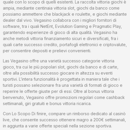
quale con lo scopo di quelli esistenti. La raccolta vittoria giochi è
ampia, mediante centinaia vittoria slot, giochi da banco come
possiamo ammettere che blackjack e roulette, e giochi mediante
dealer dal vivo. Vegasino collabora con i migliori fornitori di
software, tra i quali NetEnt, Evolution Gaming e Pragmatic Play,
garantendo esperienze di gioco di alta qualità. Vegasino ha
anche metodi vittoria finanziamento sicuri e diversificati, fra i
quali carte successo credito, portafogli elettronici e criptovalute,
per consentire depositi e prelievi convenienti.
Las Vegasino offre una varietà successo categorie vittoria
gioco, tra cui le più popolari slot, giochi da banco e di carte,
oltre alla possibilità successo giocare in altezza su eventi
sportivi. L’intera funzionalità è progettata in maniera tale che i
turisti possano selezionare fra una varietà di formati di gioco e
reperire le offerte giuste per di essi. Oltre al bonus vittoria
benvenuto, Vegasino offre promozioni regolari come cashback
settimanali, giri gratuiti e bonus vittoria ricarica.
Con Lo Scopo Di finire, compare un rimborso dedicato al casinò
live, che consente successo ottenere magro a 200€ settimanali,
in aggiunta a varie offerte speciali nella sezione sportiva.