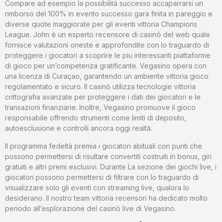
Compare ad esempio la possibilità successo accaparrarsi un
rimborso del 100% in evento successo gara finita in pareggio e
diverse quote maggiorate per gli eventi vittoria Champions
League. John è un esperto recensore di casinò del web quale
fornisce valutazioni oneste e approfondite con lo traguardo di
proteggere i giocatori a scoprire le piu interessanti piattaforme
di gioco per un’competenza gratificante. Vegasino opera con
una licenza di Curaçao, garantendo un ambiente vittoria gioco
regolamentato e sicuro. Il casinò utilizza tecnologie vittoria
crittografia avanzate per proteggere i dati dei giocatori e le
transazioni finanziarie. Inoltre, Vegasino promuove il gioco
responsabile offrendo strumenti come limiti di deposito,
autoesclusione e controlli ancora oggi realtà.
Il programma fedeltà premia i giocatori abituali con punti che
possono permettersi di risultare convertiti costruiti in bonus, giri
gratuiti e altri premi esclusivi. Durante La sezione dei giochi live, i
giocatori possono permettersi di filtrare con lo traguardo di
visualizzare solo gli eventi con streaming live, qualora lo
desiderano. Il nostro team vittoria recensori ha dedicato molto
periodo all’esplorazione del casinò live di Vegasino.