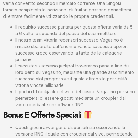
verrà convertito secondo il mercato corrente. Una Singola
tornata completata la iscrizione, gli fruitori possono permettersi
di entrare facilmente utilizzando le proprie credenziali.
Il requisito successo puntata per questa offerta varia da 5
a 6 volte, a seconda del paese del scommettitore.
Il nostro team vittoria recensori successo Vegasino è
rimasto sbalordito dall’enorme varietà successo opzioni
successo gioco osservando la tante de le categorie
primarie.
I cacciatori successo jackpot troveranno pane a fine di i
loro denti su Vegasino, mediante una grande assortimento
successo slot progressive il quale offrono la possibilità
vittoria vincite milionarie.
I giochi di blackjack del web del casinò Vegasino possono
permettersi di essere giocati mediante un croupier dal
vivo o mediante un software RNG.
Bonus E Offerte Speciali
Questi giochi avvengono disponibili sia osservando la
versione RNG il quale con croupier dal vivo, permettendo