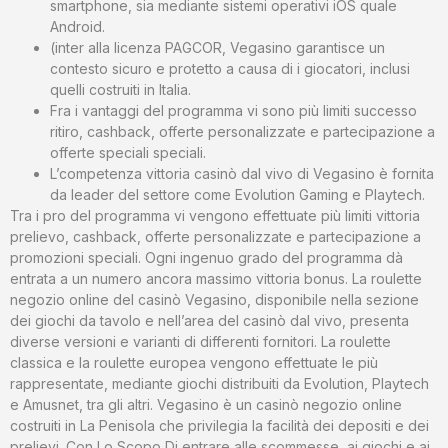
smartphone, sia mediante sistemi operativi iOS quale
Android.
(inter alla licenza PAGCOR, Vegasino garantisce un
contesto sicuro e protetto a causa di i giocatori, inclusi
quelli costruiti in Italia.
Fra i vantaggi del programma vi sono più limiti successo
ritiro, cashback, offerte personalizzate e partecipazione a
offerte speciali speciali.
L’competenza vittoria casinò dal vivo di Vegasino è fornita
da leader del settore come Evolution Gaming e Playtech.
Tra i pro del programma vi vengono effettuate più limiti vittoria
prelievo, cashback, offerte personalizzate e partecipazione a
promozioni speciali. Ogni ingenuo grado del programma dà
entrata a un numero ancora massimo vittoria bonus. La roulette
negozio online del casinò Vegasino, disponibile nella sezione
dei giochi da tavolo e nell’area del casinò dal vivo, presenta
diverse versioni e varianti di differenti fornitori. La roulette
classica e la roulette europea vengono effettuate le più
rappresentate, mediante giochi distribuiti da Evolution, Playtech
e Amusnet, tra gli altri. Vegasino è un casinò negozio online
costruiti in La Penisola che privilegia la facilità dei depositi e dei
prelievi. Con Lo Scopo Di entrare alle scommesse, ai giochi e ai