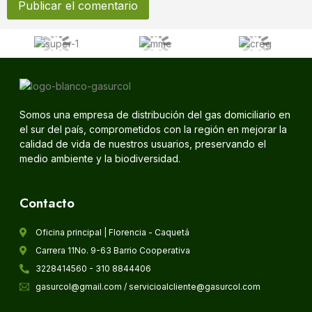
Somos una empresa de distribución del gas domiciliario en
el sur del país, comprometidos con la región en mejorar la
calidad de vida de nuestros usuarios, preservando el
medio ambiente y la biodiversidad.
Contacto
Oficina principal | Florencia - Caquetá
Carrera 11No. 9-63 Barrio Cooperativa
3228414560 - 310 8844406
gasurcol@gmail.com / servicioalcliente@gasurcol.com