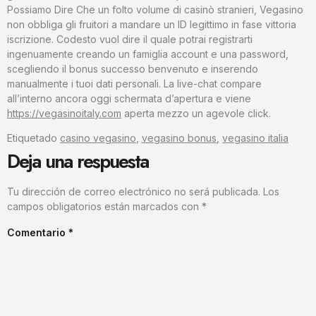
Possiamo Dire Che un folto volume di casinò stranieri, Vegasino
non obbliga gli fruitori a mandare un ID legittimo in fase vittoria
iscrizione. Codesto vuol dire il quale potrai registrarti
ingenuamente creando un famiglia account e una password,
scegliendo il bonus successo benvenuto e inserendo
manualmente i tuoi dati personali. La live-chat compare
all’interno ancora oggi schermata d’apertura e viene
https://vegasinoitaly.com
aperta mezzo un agevole click.
Etiquetado
casino vegasino
,
vegasino bonus
,
vegasino italia
Deja una respuesta
Tu dirección de correo electrónico no será publicada.
Los
campos obligatorios están marcados con
*
Comentario
*