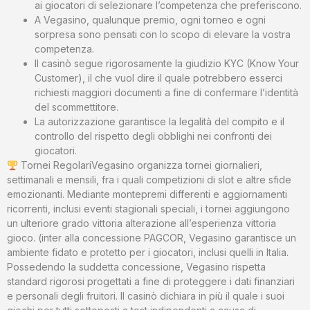
ai giocatori di selezionare l’competenza che preferiscono.
A Vegasino, qualunque premio, ogni torneo e ogni
sorpresa sono pensati con lo scopo di elevare la vostra
competenza.
Il casinò segue rigorosamente la giudizio KYC (Know Your
Customer), il che vuol dire il quale potrebbero esserci
richiesti maggiori documenti a fine di confermare l’identità
del scommettitore.
La autorizzazione garantisce la legalità del compito e il
controllo del rispetto degli obblighi nei confronti dei
giocatori.
Tornei RegolariVegasino organizza tornei giornalieri,
settimanali e mensili, fra i quali competizioni di slot e altre sfide
emozionanti. Mediante montepremi differenti e aggiornamenti
ricorrenti, inclusi eventi stagionali speciali, i tornei aggiungono
un ulteriore grado vittoria alterazione all’esperienza vittoria
gioco. (inter alla concessione PAGCOR, Vegasino garantisce un
ambiente fidato e protetto per i giocatori, inclusi quelli in Italia.
Possedendo la suddetta concessione, Vegasino rispetta
standard rigorosi progettati a fine di proteggere i dati finanziari
e personali degli fruitori. Il casinò dichiara in più il quale i suoi