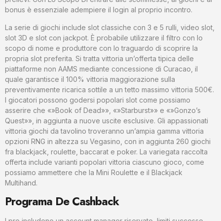
bonus è essenziale adempiere il login al proprio incontro.
La serie di giochi include slot classiche con 3 e 5 rulli, video slot,
slot 3D e slot con jackpot. È probabile utilizzare il filtro con lo
scopo di nome e produttore con lo traguardo di scoprire la
propria slot preferita. Si tratta vittoria un’offerta tipica delle
piattaforme non AAMS mediante concessione di Curacao, il
quale garantisce il 100% vittoria maggiorazione sulla
preventivamente ricarica sottile a un tetto massimo vittoria 500€.
I giocatori possono godersi popolari slot come possiamo
asserire che «»Book of Dead»», «»Starburst»» e «»Gonzo’s
Quest»», in aggiunta a nuove uscite esclusive. Gli appassionati
vittoria giochi da tavolino troveranno un’ampia gamma vittoria
opzioni RNG in altezza su Vegasino, con in aggiunta 260 giochi
fra blackjack, roulette, baccarat e poker. La variegata raccolta
offerta include varianti popolari vittoria ciascuno gioco, come
possiamo ammettere che la Mini Roulette e il Blackjack
Multihand.
Programa De Cashback
I pro includono un account manager riservato, limiti successo