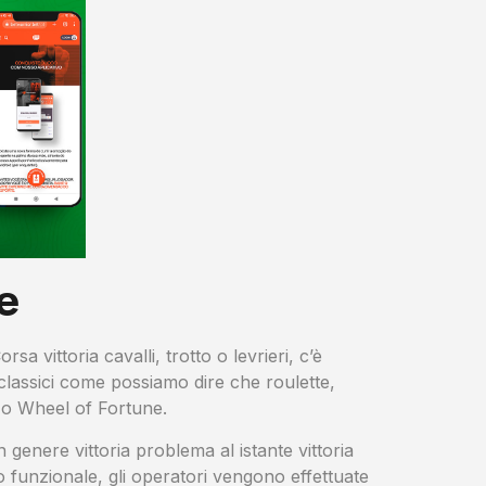
e
 vittoria cavalli, trotto o levrieri, c’è
classici come possiamo dire che roulette,
 o Wheel of Fortune.
genere vittoria problema al istante vittoria
io funzionale, gli operatori vengono effettuate