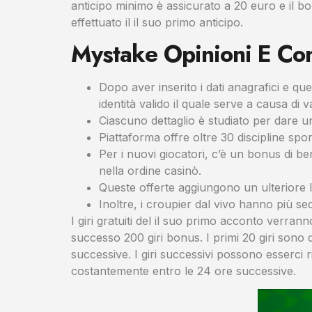
anticipo minimo è assicurato a 20 euro e il 
effettuato il il suo primo anticipo.
Mystake Opinioni E Conc
Dopo aver inserito i dati anagrafici e quel
identità valido il quale serve a causa di v
Ciascuno dettaglio è studiato per dare un
Piattaforma offre oltre 30 discipline sp
Per i nuovi giocatori, c’è un bonus di b
nella ordine casinò.
Queste offerte aggiungono un ulteriore liv
Inoltre, i croupier dal vivo hanno più se
I giri gratuiti del il suo primo acconto verra
successo 200 giri bonus. I primi 20 giri sono d
successive. I giri successivi possono esserci ri
costantemente entro le 24 ore successive.