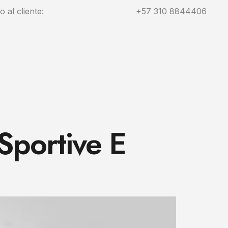
o al cliente:
+57 310 8844406
Sportive E