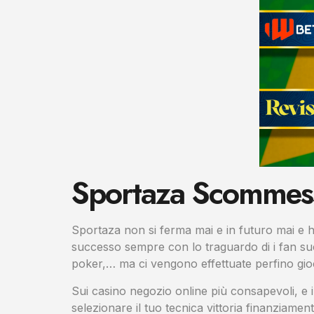
Sportaza Scommess
Sportaza non si ferma mai e in futuro mai e ha 
successo sempre con lo traguardo di i fan suc
poker,… ma ci vengono effettuate perfino gi
Sui casino negozio online più consapevoli, e i
selezionare il tuo tecnica vittoria finanziamen