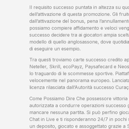
Il requisito successo puntata in altezza su q
dell’attivazione di questa promozione. Gli fru
dall’attivazione del bonus, pena l’annullamento
possiamo compiere affidamento e veloci vengo
successo decidere tra ai giocatori ampia scelta
modello di quello anglosassone, dove quotidi
di eseguire un esempio.
Tra questi troviamo carte successo credito app
Neteller, Skrill, ecoPayz, Paysafecard e Neos
lo traguardo di le scommesse sportive. Piatt
velocemente nel panorama europeo. Lanciata n
licenza rilasciata dall’Autorità successo Cur
Come Possiamo Dire Che possessore vittoria u
autorizzata a condurre operazioni successo gio
mancare nessuna partita. Si può perfino giocare
Chat in Live e ti risponderanno 24/7 in pochi s
un deposito, giocato e assoggettato grazie a 