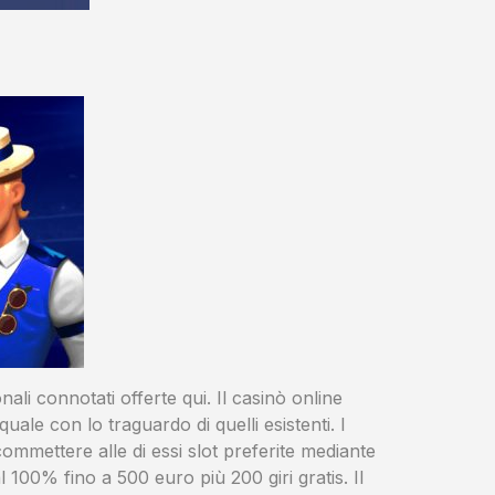
ali connotati offerte qui. Il casinò online
quale con lo traguardo di quelli esistenti. I
ommettere alle di essi slot preferite mediante
100% fino a 500 euro più 200 giri gratis. Il