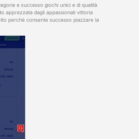
gorie e successo giochi unici e di qualità
to apprezzata dagli appassionati vittoria
olto perchè consente successo piazzare la