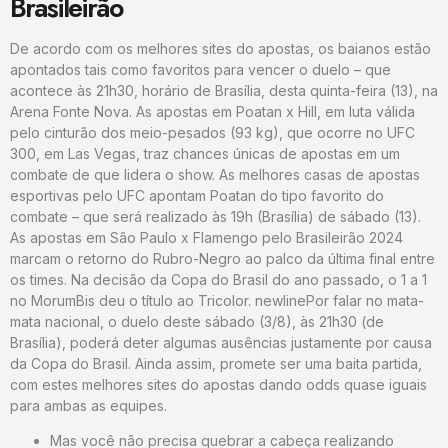
Brasileirão
De acordo com os melhores sites do apostas, os baianos estão
apontados tais como favoritos para vencer o duelo – que
acontece às 21h30, horário de Brasília, desta quinta-feira (13), na
Arena Fonte Nova. As apostas em Poatan x Hill, em luta válida
pelo cinturão dos meio-pesados (93 kg), que ocorre no UFC
300, em Las Vegas, traz chances únicas de apostas em um
combate de que lidera o show. As melhores casas de apostas
esportivas pelo UFC apontam Poatan do tipo favorito do
combate – que será realizado às 19h (Brasília) de sábado (13).
As apostas em São Paulo x Flamengo pelo Brasileirão 2024
marcam o retorno do Rubro-Negro ao palco da última final entre
os times. Na decisão da Copa do Brasil do ano passado, o 1 a 1
no MorumBis deu o título ao Tricolor. newlinePor falar no mata-
mata nacional, o duelo deste sábado (3/8), às 21h30 (de
Brasília), poderá deter algumas ausências justamente por causa
da Copa do Brasil. Ainda assim, promete ser uma baita partida,
com estes melhores sites do apostas dando odds quase iguais
para ambas as equipes.
Mas você não precisa quebrar a cabeça realizando