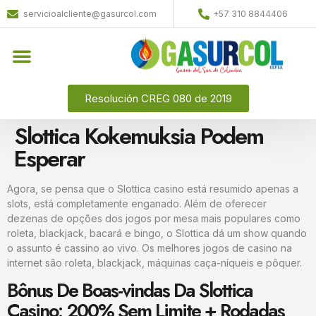
servicioalcliente@gasurcol.com
+57 310 8844406
Resolución CREG 080 de 2019
Slottica Kokemuksia Podem
Esperar
Agora, se pensa que o Slottica casino está resumido apenas a
slots, está completamente enganado. Além de oferecer
dezenas de opções dos jogos por mesa mais populares como
roleta, blackjack, bacará e bingo, o Slottica dá um show quando
o assunto é cassino ao vivo. Os melhores jogos de casino na
internet são roleta, blackjack, máquinas caça-níqueis e pôquer.
Bônus De Boas-vindas Da Slottica
Casino: 200% Sem Limite + Rodadas