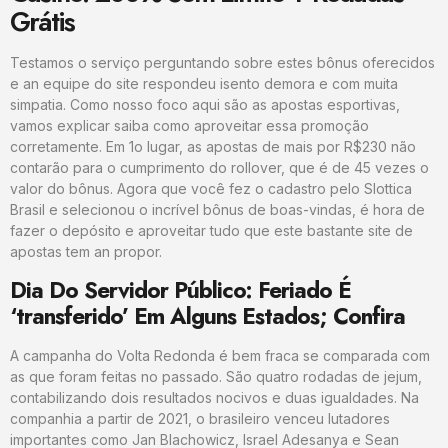
Grátis
Testamos o serviço perguntando sobre estes bônus oferecidos
e an equipe do site respondeu isento demora e com muita
simpatia. Como nosso foco aqui são as apostas esportivas,
vamos explicar saiba como aproveitar essa promoção
corretamente. Em 1o lugar, as apostas de mais por R$230 não
contarão para o cumprimento do rollover, que é de 45 vezes o
valor do bônus. Agora que você fez o cadastro pelo Slottica
Brasil e selecionou o incrível bônus de boas-vindas, é hora de
fazer o depósito e aproveitar tudo que este bastante site de
apostas tem an propor.
Dia Do Servidor Público: Feriado É
‘transferido’ Em Alguns Estados; Confira
A campanha do Volta Redonda é bem fraca se comparada com
as que foram feitas no passado. São quatro rodadas de jejum,
contabilizando dois resultados nocivos e duas igualdades. Na
companhia a partir de 2021, o brasileiro venceu lutadores
importantes como Jan Blachowicz, Israel Adesanya e Sean