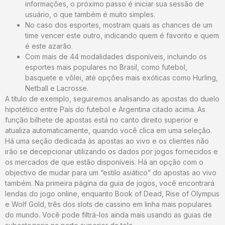
informações, o próximo passo é iniciar sua sessão de
usuário, o que também é muito simples.
No caso dos esportes, mostram quais as chances de um
time vencer este outro, indicando quem é favorito e quem
é este azarão.
Com mais de 44 modalidades disponíveis, incluindo os
esportes mais populares no Brasil, como futebol,
basquete e vôlei, até opções mais exóticas como Hurling,
Netball e Lacrosse.
A título de exemplo, seguiremos analisando as apostas do duelo
hipotético entre País do futebol e Argentina citado acima. As
função bilhete de apostas está no canto direito superior e
atualiza automaticamente, quando você clica em uma seleção.
Há uma seção dedicada às apostas ao vivo e os clientes não
irão se decepcionar utilizando os dados por jogos fornecidos e
os mercados de que estão disponíveis. Há an opção com o
objectivo de mudar para um “estilo asiático” do apostas ao vivo
também. Na primeira página da guia de jogos, você encontrará
lendas do jogo online, enquanto Book of Dead, Rise of Olympus
e Wolf Gold, três dos slots de cassino em linha mais populares
do mundo. Você pode filtrá-los ainda mais usando as guias de