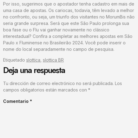
Por isso, sugerimos que o apostador tenha cadastro em mais de
uma casa de apostas. Os cariocas, todavia, têm levado a melhor
no confronto, ou seja, um triunfo dos visitantes no MorumBis não
seria grande surpresa. Será que este São Paulo prolonga sua
boa fase ou o Flu vai ganhar novamente no clássico
interestadual? Confira a completar as melhores apostas em São
Paulo x Fluminense no Brasileirão 2024. Você pode inserir o
nome do local separadamente no campo de pesquisa.
Etiquetado
slottica
,
slottica BR
Deja una respuesta
Tu dirección de correo electrónico no será publicada.
Los
campos obligatorios están marcados con
*
Comentario
*