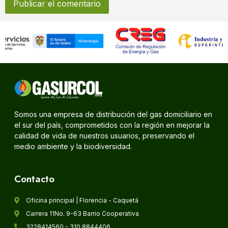
Somos una empresa de distribución del gas domiciliario en
el sur del país, comprometidos con la región en mejorar la
calidad de vida de nuestros usuarios, preservando el
medio ambiente y la biodiversidad.
Contacto
Oficina principal | Florencia - Caquetá
Carrera 11No. 9-63 Barrio Cooperativa
3228414560 - 310 8844406