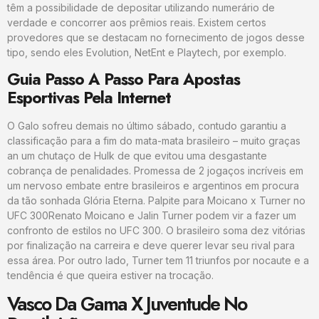
têm a possibilidade de depositar utilizando numerário de
verdade e concorrer aos prêmios reais. Existem certos
provedores que se destacam no fornecimento de jogos desse
tipo, sendo eles Evolution, NetEnt e Playtech, por exemplo.
Guia Passo A Passo Para Apostas
Esportivas Pela Internet
O Galo sofreu demais no último sábado, contudo garantiu a
classificação para a fim do mata-mata brasileiro – muito graças
an um chutaço de Hulk de que evitou uma desgastante
cobrança de penalidades. Promessa de 2 jogaços incríveis em
um nervoso embate entre brasileiros e argentinos em procura
da tão sonhada Glória Eterna. Palpite para Moicano x Turner no
UFC 300Renato Moicano e Jalin Turner podem vir a fazer um
confronto de estilos no UFC 300. O brasileiro soma dez vitórias
por finalização na carreira e deve querer levar seu rival para
essa área. Por outro lado, Turner tem 11 triunfos por nocaute e a
tendência é que queira estiver na trocação.
Vasco Da Gama X Juventude No