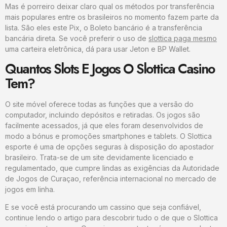
Mas é porreiro deixar claro qual os métodos por transferência
mais populares entre os brasileiros no momento fazem parte da
lista. São eles este Pix, o Boleto bancário é a transferência
bancária direta. Se você preferir o uso de
slottica paga mesmo
uma carteira eletrônica, dá para usar Jeton e BP Wallet.
Quantos Slots E Jogos O Slottica Casino
Tem?
O site móvel oferece todas as funções que a versão do
computador, incluindo depósitos e retiradas. Os jogos são
facilmente acessados, já que eles foram desenvolvidos de
modo a bónus e promoções smartphones e tablets. O Slottica
esporte é uma de opções seguras à disposição do apostador
brasileiro. Trata-se de um site devidamente licenciado e
regulamentado, que cumpre lindas as exigências da Autoridade
de Jogos de Curaçao, referência internacional no mercado de
jogos em linha.
E se você está procurando um cassino que seja confiável,
continue lendo o artigo para descobrir tudo o de que o Slottica