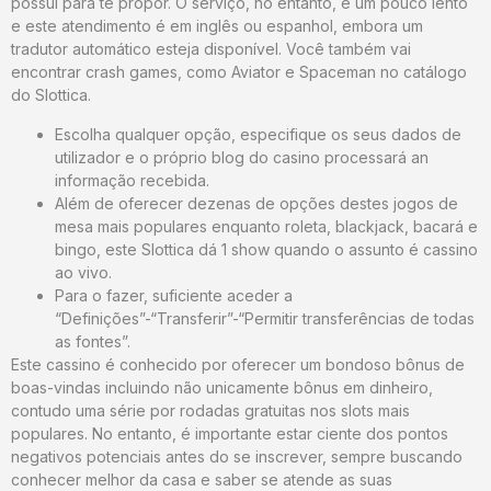
possui para te propor. O serviço, no entanto, é um pouco lento
e este atendimento é em inglês ou espanhol, embora um
tradutor automático esteja disponível. Você também vai
encontrar crash games, como Aviator e Spaceman no catálogo
do Slottica.
Escolha qualquer opção, especifique os seus dados de
utilizador e o próprio blog do casino processará an
informação recebida.
Além de oferecer dezenas de opções destes jogos de
mesa mais populares enquanto roleta, blackjack, bacará e
bingo, este Slottica dá 1 show quando o assunto é cassino
ao vivo.
Para o fazer, suficiente aceder a
“Definições”-“Transferir”-“Permitir transferências de todas
as fontes”.
Este cassino é conhecido por oferecer um bondoso bônus de
boas-vindas incluindo não unicamente bônus em dinheiro,
contudo uma série por rodadas gratuitas nos slots mais
populares. No entanto, é importante estar ciente dos pontos
negativos potenciais antes do se inscrever, sempre buscando
conhecer melhor da casa e saber se atende as suas