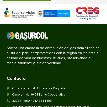
Somos una empresa de distribución del gas domiciliario en
el sur del país, comprometidos con la región en mejorar la
calidad de vida de nuestros usuarios, preservando el
medio ambiente y la biodiversidad.
Contacto
Oficina principal | Florencia - Caquetá
Carrera 11No. 9-63 Barrio Cooperativa
3228414560 - 310 8844406
gasurcol@gmail.com / servicioalcliente@gasurcol.com