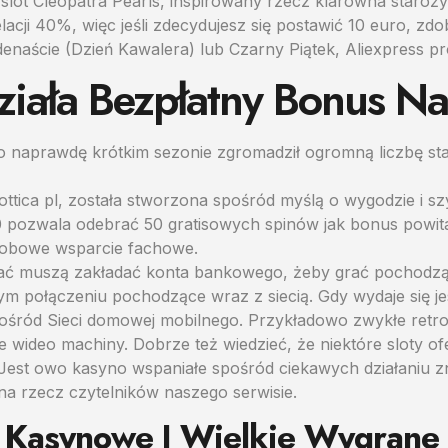
 slot Cleopatra Pearls, inspirowany rzecz klarowna staro
lacji 40%, więc jeśli zdecydujesz się postawić 10 euro, z
edenaście (Dzień Kawalera) lub Czarny Piątek, Aliexpress 
iała Bezpłatny Bonus Na
po naprawdę krótkim sezonie zgromadził ogromną liczbę s
ottica pl, została stworzona spośród myślą o wygodzie i sz
ozwala odebrać 50 gratisowych spinów jak bonus powita
dobowe wsparcie fachowe.
ać muszą zakładać konta bankowego, żeby grać pochodz
lnym połączeniu pochodzące wraz z siecią. Gdy wydaje się 
ośród Sieci domowej mobilnego. Przykładowo zwykłe retro
wideo machiny. Dobrze też wiedzieć, że niektóre sloty o
est owo kasyno wspaniałe spośród ciekawych działaniu zn
a rzecz czytelników naszego serwisie.
je Kasynowe I Wielkie Wygrane