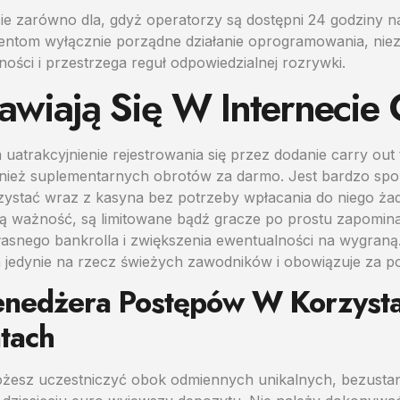
 zarówno dla, gdyż operatorzy są dostępni 24 godziny na 
entom wyłącznie porządne działanie oprogramowania, niez
tności i przestrzega reguł odpowiedzialnej rozrywki.
jawiają Się W Interneci
uatrakcyjnienie rejestrowania się przez dodanie carry out
ież suplementarnych obrotów za darmo. Jest bardzo sporo
zystać wraz z kasyna bez potrzeby wpłacania do niego ża
acą ważność, są limitowane bądź gracze po prostu zapomin
asnego bankrolla i zwiększenia ewentualności na wygraną
jedynie na rzecz świeżych zawodników i obowiązuje za p
enedżera Postępów W Korzysta
tach
 możesz uczestniczyć obok odmiennych unikalnych, bezust