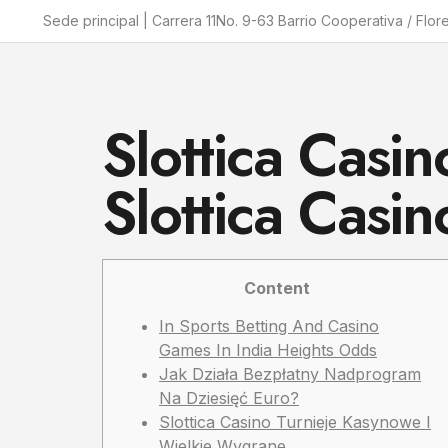
Sede principal | Carrera 11No. 9-63 Barrio Cooperativa / Flor
Slottica Casi
Slottica Casin
Content
In Sports Betting And Casino
Games In India Heights Odds
Jak Działa Bezpłatny Nadprogram
Na Dziesięć Euro?
Slottica Casino Turnieje Kasynowe I
Wielkie Wygrane