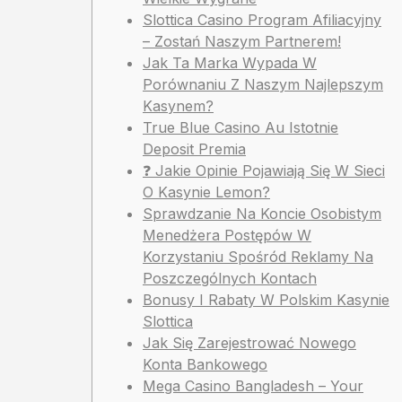
Slottica Casino Program Afiliacyjny
– Zostań Naszym Partnerem!
Jak Ta Marka Wypada W
Porównaniu Z Naszym Najlepszym
Kasynem?
True Blue Casino Au Istotnie
Deposit Premia
❓ Jakie Opinie Pojawiają Się W Sieci
O Kasynie Lemon?
Sprawdzanie Na Koncie Osobistym
Menedżera Postępów W
Korzystaniu Spośród Reklamy Na
Poszczególnych Kontach
Bonusy I Rabaty W Polskim Kasynie
Slottica
Jak Się Zarejestrować Nowego
Konta Bankowego
Mega Casino Bangladesh – Your