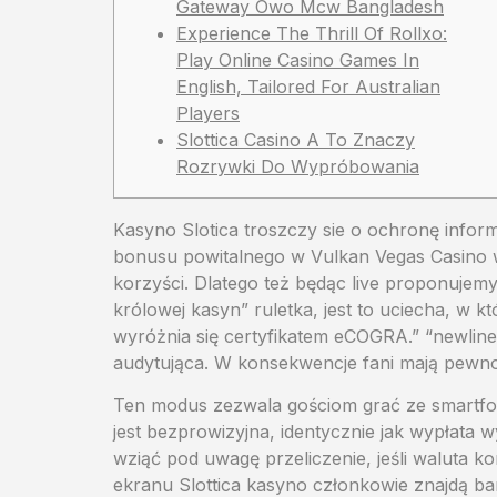
Gateway Owo Mcw Bangladesh
Experience The Thrill Of Rollxo:
Play Online Casino Games In
English, Tailored For Australian
Players
Slottica Casino A To Znaczy
Rozrywki Do Wypróbowania
Kasyno Slotica troszczy sie o ochronę inform
bonusu powitalnego w Vulkan Vegas Casino
korzyści. Dlatego też będąc live proponujemy
królowej kasyn” ruletka, jest to uciecha, w 
wyróżnia się certyfikatem eCOGRA.” “newlin
audytująca. W konsekwencje fani mają pewnoś
Ten modus zezwala gościom grać ze smartfon
jest bezprowizyjna, identycznie jak wypłata w
wziąć pod uwagę przeliczenie, jeśli waluta k
ekranu Slottica kasyno członkowie znajdą ban