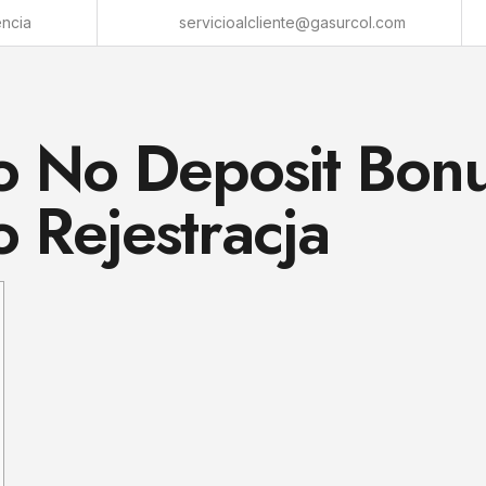
encia
servicioalcliente@gasurcol.com
no No Deposit Bon
o Rejestracja