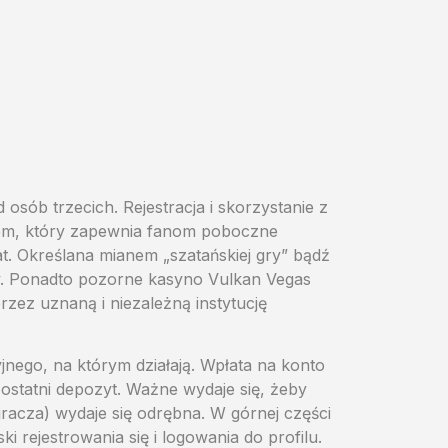
sób trzecich. Rejestracja i skorzystanie z
em, który zapewnia fanom poboczne
t. Określana mianem „szatańskiej gry” bądź
 gry. Ponadto pozorne kasyno Vulkan Vegas
ez uznaną i niezależną instytucję
ego, na którym działają. Wpłata na konto
i ostatni depozyt. Ważne wydaje się, żeby
gracza) wydaje się odrębna. W górnej części
 rejestrowania się i logowania do profilu.