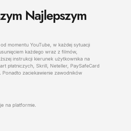
szym Najlepszym
e od momentu YouTube, w każdej sytuacji
usunięciem każdego wraz z filmów,
szej instrukcji kierunek użytkownika na
t płatniczych, Skrill, Neteller, PaySafeCard
cej. Ponadto zaciekawienie zawodników
e na platformie.