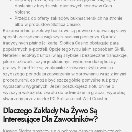
dostaniesz trzydziestu darmowych spinów w Coin
Volcano!
Przejdź do oferty zakładów bukmacherskich na stronie
albo w produktów Slottica Casino.
Bezpośrednie przelewy bankowe są pewne i zapewniają łatwy
sposób zarządzania większymi sumami pieniędzy. Oprócz
tradycyjnych płatności kartą, Slottica Casino obsługuje parę
popularnych e-portfeli. Opcje tego typu jakim sposobem Skrill,
Neteller i ecoPayz umożliwiają szybkie i bezpieczne transakcje,
jakie możliwości czyni je ulubionym wyborem dużej liczby
graczy. E-portfele są znakomite z łatwości użytkowania i
szybszego periodu przetwarzania w porównaniu wraz z innymi
procedurami, co może być szczególnie pomyślne tuż przy
wypłacaniu wygranych. Jeżeli poszukujesz slotu online o
wyższym wskaźniku zwrotu do odwiedzenia gracza, wypróbuj
stworzony przez markę PG Soft automat Wild Coaster.
Dlaczego Zakłady Na Żywo Są
Interesujące Dla Zawodników?
Kasyno Slotica troszczy sie o ochronę danych empirycznych