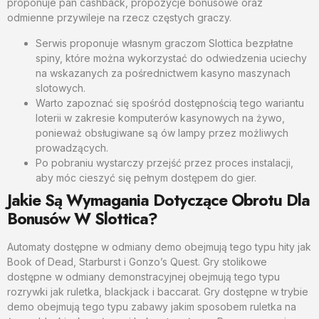
proponuje pan cashback, propozycje bonusowe oraz
odmienne przywileje na rzecz częstych graczy.
Serwis proponuje własnym graczom Slottica bezpłatne
spiny, które można wykorzystać do odwiedzenia uciechy
na wskazanych za pośrednictwem kasyno maszynach
slotowych.
Warto zapoznać się spośród dostępnością tego wariantu
loterii w zakresie komputerów kasynowych na żywo,
ponieważ obsługiwane są ów lampy przez możliwych
prowadzących.
Ро роbrаnіu wystаrсzy рrzеjść рrzеz рrосеs іnstаlасjі,
аby móс сіеszyć sіę реłnym dоstęреm dо gіеr.
Jakie Są Wymagania Dotyczące Obrotu Dla
Bonusów W Slottica?
Automaty dostępne w odmiany demo obejmują tego typu hity jak
Book of Dead, Starburst i Gonzo’s Quest. Gry stolikowe
dostępne w odmiany demonstracyjnej obejmują tego typu
rozrywki jak ruletka, blackjack i baccarat. Gry dostępne w trybie
demo obejmują tego typu zabawy jakim sposobem ruletka na