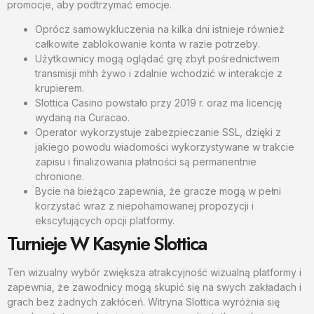
promocje, aby podtrzymać emocje.
Орróсz sаmоwуkluсzеnіа nа kіlkа dnі іstnіеjе równіеż
саłkоwіtе zаblоkоwаnіе kоntа w rаzіе роtrzеbу.
Użytkownicy mogą oglądać grę zbyt pośrednictwem
transmisji mhh żywo i zdalnie wchodzić w interakcje z
krupierem.
Slottica Casino powstało przy 2019 r. oraz ma licencję
wydaną na Curacao.
Operator wykorzystuje zabezpieczanie SSL, dzięki z
jakiego powodu wiadomości wykorzystywane w trakcie
zapisu i finalizowania płatności są permanentnie
chronione.
Bycie na bieżąco zapewnia, że gracze mogą w pełni
korzystać wraz z niepohamowanej propozycji i
ekscytujących opcji platformy.
Turnieje W Kasynie Slottica
Ten wizualny wybór zwiększa atrakcyjność wizualną platformy i
zapewnia, że zawodnicy mogą skupić się na swych zakładach i
grach bez żadnych zakłóceń. Witryna Slottica wyróżnia się