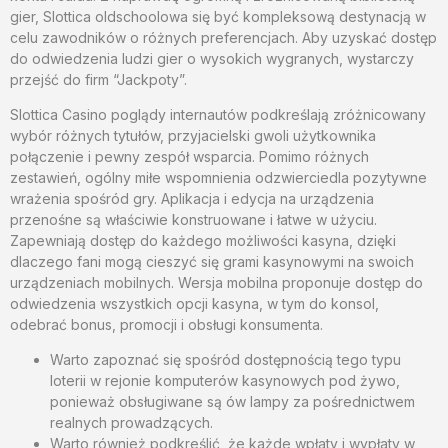
gier, Slottica oldschoolowa się być kompleksową destynacją w
celu zawodników o różnych preferencjach. Aby uzyskać dostęp
do odwiedzenia ludzi gier o wysokich wygranych, wystarczy
przejść do firm “Jackpoty”.
Slottica Casino poglądy internautów podkreślają zróżnicowany
wybór różnych tytułów, przyjacielski gwoli użytkownika
połączenie i pewny zespół wsparcia. Pomimo różnych
zestawień, ogólny miłe wspomnienia odzwierciedla pozytywne
wrażenia spośród gry. Aplikacja i edycja na urządzenia
przenośne są właściwie konstruowane i łatwe w użyciu.
Zapewniają dostęp do każdego możliwości kasyna, dzięki
dlaczego fani mogą cieszyć się grami kasynowymi na swoich
urządzeniach mobilnych. Wersja mobilna proponuje dostęp do
odwiedzenia wszystkich opcji kasyna, w tym do konsol,
odebrać bonus, promocji i obsługi konsumenta.
Warto zapoznać się spośród dostępnością tego typu
loterii w rejonie komputerów kasynowych pod żywo,
ponieważ obsługiwane są ów lampy za pośrednictwem
realnych prowadzących.
Warto również podkreślić, że każde wpłaty i wypłaty w