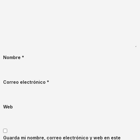
Nombre
*
Correo electrónico
*
Web
Guarda mi nombre, correo electrónico y web en este