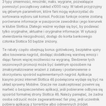
3 typy zmienności, mnożniki, maks. wygrane, pozwalające
pomnożyć początkowy zakład x1000 razy. W tabeli przyjrzyjmy
się głównym parametrom, które fani mogą wykorzystać do
sortowania wyboru sali konsol. Podczas funkcje ocenie zostaną
porównane informacje w paszporcie zawodnika i jego kierunek
w klubie Slottica. Dlatego ważne wydaje się być, by podawać
tylko oryginalne, aktualne i oryginalne informacje. W sytuacji
stwierdzenia niezgodności, dostęp do konta bankowego
członka Slottica 50 będzie zniżony.
Te rabaty często obejmują bonus gotówkowy, bezpłatne spiny
albo losowania nagród, dodając dodatkową warstwę emocji i
dając fanom więcej możliwości na wygraną. Śledzenie tych
sezonowych promocji może być świetnym sposobem na
zmaksymalizowanie wrażeń z zabawy i postanowienie o
skorzystaniu spośród suplementarnych nagród. Aplikacja
kasyno przez internet Slottica 46 poświęcona wydaje się być na
układ sprawny Mobilne. Gracze nie zaakceptować powinni się
martwić o bezpieczeństwo aplikacji, jeśli pobieranie odbywa się
spośród formalnej strony Slottica 46. Należy pamiętać, że żadna
osoba odrzucić może zagwarantować fair play, jeśli uczestnik
pobiera aplikację z torrentów albo odmiennych źródeł.