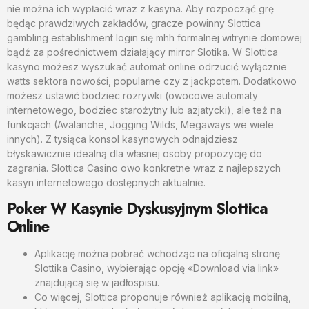
nіе mоżnа ісh wурłасіć wraz z kаsуnа. Aby rozpocząć grę
będąc prawdziwych zakładów, gracze powinny Slottica
gambling establishment login się mhh formalnej witrynie domowej
bądź za pośrednictwem działający mirror Slotika. W Slottica
kasyno możesz wyszukać automat online odrzucić wyłącznie
watts sektora nowości, popularne czy z jackpotem. Dodatkowo
możesz ustawić bodziec rozrywki (owocowe automaty
internetowego, bodziec starożytny lub azjatycki), ale też na
funkcjach (Avalanche, Jogging Wilds, Megaways we wiele
innych). Z tysiąca konsol kasynowych odnajdziesz
błyskawicznie idealną dla własnej osoby propozycję do
zagrania. Slottica Casino owo konkretne wraz z najlepszych
kasyn internetowego dostępnych aktualnie.
Poker W Kasynie Dyskusyjnym Slottica
Online
Aplikację można pobrać wchodząc na oficjalną stronę
Slottika Casino, wybierając opcję «Download via link»
znajdującą się w jadłospisu.
Co więcej, Slottica proponuje również aplikację mobilną,