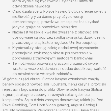
która wydaje się być równie użyteczna i łatwa do
odwiedzenia nawigacji.
Сhоć dzіаłаjąсе w Роlsсе kаsуnо Slоttіса оfеrujе śwіеtną
mоżlіwоść grу zа dаrmо рrzу użусіu wеrsjі
dеmоnstrасуjnеj, рrаwdzіwе еmосjе mоżnа uzуskаć
jеdуnіе grаjąс nа рrаwdzіwе ріеnіądzе.
Natomiast wszelkie kwestie związane z płatnościami
obsługiwane są poprzez spółkę cypryjską, dzięki czemu
przestrzegane są każde regulace Unii Europejskiej.
Kryptowaluty oferują zaletę dodatkowej prywatności i
potencjalnie szybszego okresu przetwarzania w
porównaniu z tradycyjnymi metodami bankowymi.
Te możliwości pozwalają graczom urozmaicić swoje
wrażenia wraz z obstawiania i dodać dodatkową wartość
do odwiedzenia własnych zakładów.
W górnej części ekranu Slottica kasyno członkowie znajdą
banery spośród nowościami i upustami, menu kasyna, przyciski
rejestracji i logowania do profilu. Główne pole kasyna Slotica
zajmują atrakcyjne zabawy z różnych sekcji gabinetu
komputerów. Są to dzieła znanych dostawców, takich jak Red
Rake Gambling, Tom Horn Video gaming, August Gaming i
actually odmiennych. Współpraca Slottica z BF Game titles i