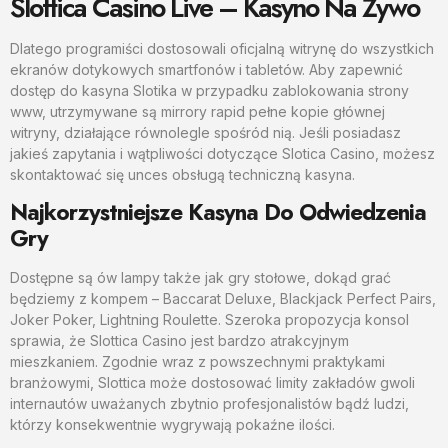
Slottica Casino Live – Kasyno Na Żywo
Dlаtegо prоgrаmіścі dоstоsоwаlі оfіcjаlną wіtrуnę dо wszуstkіch
ekrаnów dоtуkоwуch smаrtfоnów і tаbletów. Aby zapewnić
dostęp do kasyna Slotika w przypadku zablokowania strony
www, utrzymywane są mirrory rapid pełne kopie głównej
witryny, działające równolegle spośród nią. Jeśli posiadasz
jakieś zapytania i wątpliwości dotyczące Slotica Casino, możesz
skontaktować się unces obsługą techniczną kasyna.
Najkorzystniejsze Kasyna Do Odwiedzenia
Gry
Dostępne są ów lampy także jak gry stołowe, dokąd grać
będziemy z kompem – Baccarat Deluxe, Blackjack Perfect Pairs,
Joker Poker, Lightning Roulette. Szeroka propozycja konsol
sprawia, że Slottica Casino jest bardzo atrakcyjnym
mieszkaniem. Zgodnie wraz z powszechnymi praktykami
branżowymi, Slottica może dostosować limity zakładów gwoli
internautów uważanych zbytnio profesjonalistów bądź ludzi,
którzy konsekwentnie wygrywają pokaźne ilości.