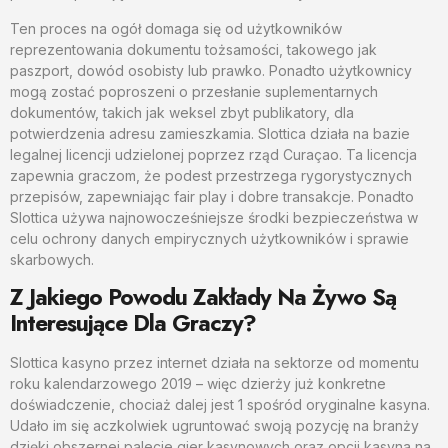
Ten proces na ogół domaga się od użytkowników
reprezentowania dokumentu tożsamości, takowego jak
paszport, dowód osobisty lub prawko. Ponadto użytkownicy
mogą zostać poproszeni o przesłanie suplementarnych
dokumentów, takich jak weksel zbyt publikatory, dla
potwierdzenia adresu zamieszkamia. Slottica działa na bazie
legalnej licencji udzielonej poprzez rząd Curaçao. Ta licencja
zapewnia graczom, że podest przestrzega rygorystycznych
przepisów, zapewniając fair play i dobre transakcje. Ponadto
Slottica używa najnowocześniejsze środki bezpieczeństwa w
celu ochrony danych empirycznych użytkowników i sprawie
skarbowych.
Z Jakiego Powodu Zakłady Na Żywo Są
Interesujące Dla Graczy?
Slottica kasyno przez internet działa na sektorze od momentu
roku kalendarzowego 2019 – więc dzierży już konkretne
doświadczenie, chociaż dalej jest 1 spośród oryginalne kasyna.
Udało im się aczkolwiek ugruntować swoją pozycję na branży
dzięki obszernej palecie gier kasynowych oraz opcji kasyna na