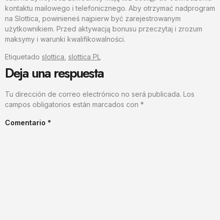
kontaktu mailowego i telefonicznego. Aby otrzymać nadprogram
na Slottica, powinieneś najpierw być zarejestrowanym
użytkownikiem. Przed aktywacją bonusu przeczytaj i zrozum
maksymy i warunki kwalifikowalności.
Etiquetado
slottica
,
slottica PL
Deja una respuesta
Tu dirección de correo electrónico no será publicada.
Los
campos obligatorios están marcados con
*
Comentario
*