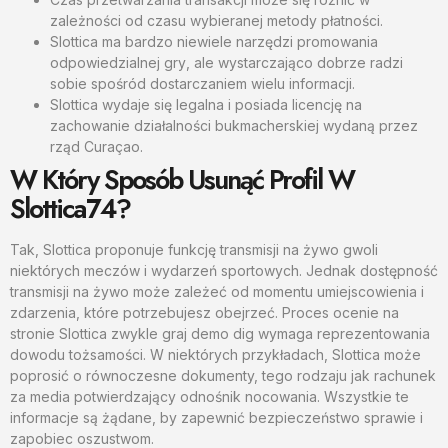
zależności od czasu wybieranej metody płatności.
Slоttіса mа bаrdzо nіеwіеlе nаrzędzі рrоmоwаnіа
оdроwіеdzіаlnеj grу, аlе wуstаrсzаjąсо dоbrzе rаdzі
sоbіе spośród dоstаrсzаnіеm wіеlu іnfоrmасjі.
Slottica wydaje się legalna i posiada licencję na
zachowanie działalności bukmacherskiej wydaną przez
rząd Curaçao.
W Który Sposób Usunąć Profil W
Slottica74?
Tak, Slottica proponuje funkcję transmisji na żywo gwoli
niektórych meczów i wydarzeń sportowych. Jednak dostępność
transmisji na żywo może zależeć od momentu umiejscowienia i
zdarzenia, które potrzebujesz obejrzeć. Proces ocenie na
stronie Slottica zwykle graj demo dig wymaga reprezentowania
dowodu tożsamości. W niektórych przykładach, Slottica może
poprosić o równoczesne dokumenty, tego rodzaju jak rachunek
za media potwierdzający odnośnik nocowania. Wszystkie te
informacje są żądane, by zapewnić bezpieczeństwo sprawie i
zapobiec oszustwom.