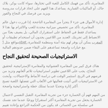
المقامرة، تأكد من فهمك الكامل للعبة التي تختارها، سواء كانت بوكر، بلاك
جاك، أو الماكينات القمارية. يساعدك هذا الفهم على اتخاذ قرارات مدروسة
ويزيد من فرصك في النجاح والفوز.
إدارة الأموال هي جزء لا يتجزأ من المقامرة الناجحة. إذا قررت دخول عالم
المقامرة، تأكد من تخصيص ميزانية محددة للعب والالتزام بها. هذا لا
يساعدك فقط في الحفاظ على استقرارك المالي، بل يضيف بعدًا من
الانضباط إلى تجربتك. العديد من اللاعبين يجدون أن استخدام تطبيقات أو
1xbet المغرب
يمكن أن يوفر لهم بيئة آمنة ومنظمة للمقامرة،
مواقع مثل
مع خيارات واسعة تساعدهم على البقاء ضمن حدودهم المالية.
الاستراتيجيات الصحيحة لتحقيق النجاح
هناك فرق كبير بين المقامرة العشوائية والمقامرة الإستراتيجية. لتحقيق
النجاح، يجب على اللاعبين تطوير استراتيجيات تلائم ألعابهم وتزيد من
فرصهم في الربح. استثمر الوقت في دراسة الأنماط والاحتمالات، وأبحث
عن الاستراتيجيات التي أثبتت فعاليتها في الألعاب التي تفضلها. اللعبة تصبح
أكثر إثارة وتحديًا عندما تمتلك خطة واستراتيجية واضحة.
من المهم فهم أن الخسارة جزء من تجربة المقامرة. التقبل النفسي لاحتمال
الخسارة يجعل من تجربة المقامرة أكثر استقرارًا ووعيًا. عندما تجد نفسك
في سلسلة من الخسائر، قد يكون من الحكمة التراجع وإعادة تقييم