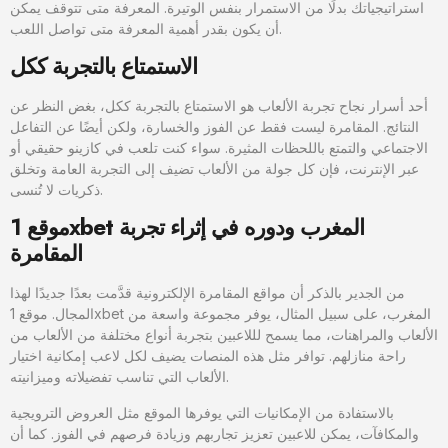
استراتيجياتك بدلًا من الاستمرار بنفس الوتيرة. المعرفة متى تتوقف يمكن
أن يكون بقدر أهمية المعرفة متى تواصل اللعب.
الاستمتاع بالتجربة ككل
أحد أسرار نجاح تجربة الألعاب هو الاستمتاع بالتجربة ككل، بغض النظر عن
النتائج. المقامرة ليست فقط عن الفوز والخسارة، ولكن أيضًا عن التفاعل
الاجتماعي والتمتع باللحظات المثيرة. سواء كنت تلعب في كازينو حقيقي أو
عبر الإنترنت، فإن كل جولة من الألعاب تضيف إلى التجربة العامة وتخلق
ذكريات لا تُنسى.
موقع 1xbet المغرب ودوره في إثراء تجربة
المقامرة
من الجدير بالذكر أن مواقع المقامرة الإلكترونية قدَّمت بعدًا جديدًا لهذا
المجال. موقع 1xbet المغرب، على سبيل المثال، يوفر مجموعة واسعة من
الألعاب والمراهنات، مما يسمح لللاعبين بتجربة أنواع مختلفة من الألعاب من
راحة منازلهم. توافر مثل هذه المنصات يضيف لكل لاعب إمكانية اختيار
الألعاب التي تناسب تفضيلاته وميزانيته.
بالاستفادة من الإمكانيات التي يوفرها الموقع مثل العروض الترويجية
والمكافآت، يمكن للاعبين تعزيز تجاربهم وزيادة فرصهم في الفوز. كما أن