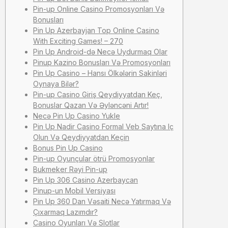
Pin-up Online Casino Promosyonları Və
Bonusları
Pin Up Azerbayjan Top Online Casino
With Exciting Games! – 270
Pin Up Android-də Necə Uydurmaq Olar
Pinup Kazino Bonusları Və Promosyonları
Pin Up Casino – Hansı Ölkələrin Sakinləri
Oynaya Bilər?
Pin-up Casino Giriş Qeydiyyatdan Keç,
Bonuslar Qazan Və Əyləncəni Artır!
Necə Pin Up Casino Yukle
Pin Up Nadir Casino Formal Veb Saytına Iç
Olun Və Qeydiyyatdan Keçin
Bonus Pin Up Casino
Pin-up Oyunçular ötrü Promosyonlar
Bukmeker Rəyi Pin-up
Pin Up 306 Casino Azerbaycan
Pinup-un Mobil Versiyası
Pin Up 360 Dan Vəsaiti Necə Yatırmaq Və
Çıxarmaq Lazımdır?
Casino Oyunları Və Slotlar