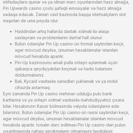
istifadəçilərə qumar və ya idman mərc oyunlarından həzz almağa,
Pin Upwards casino çoxlu şəfəqli emosiyalar və həzz almağa
sədəqə edəcək. Zaman vaxt kazinoda başqa istehsalçıların slot
maşınları de uma peyda olur.
Həddindən artıq hallarda dəstək xidməti ilə əlaqə
saxlayıram və problemlərim dərhal həll olunur.
Bütün ödənişlər Pin Up casino-ün formal saytından keçir,
əgər mövcud deyilsə, ümumən hesablamalar istənilən
mövcud hesabda aparılır.
Pin-Up kazinosunu əməli pulla onlayn əylənmək üçün
qabaqca qeydiyyatdan keçməli və hədis balansını
doldurmalısınız.
Bəli, Kycaid vasitəsilə sənədləri yükləmək və ya mobil
cihazda axtarmaq.
Eyni zamanda Pin Up casino mehman udduğu pulu bank
kartlarına və ya onlayn xidmət vasitəsilə məhdudiyyətsiz çıxara
bilər. Hesabınızın Kassir bölməsində valyuta ödənişlərini edə
bilərsiniz. Bütün ödənişlər Pin Up casino-ün rəsmi saytından keçir,
əgər mövcud deyilsə, ümumən hesablamalar istənilən mövcud
hesabda aparılır. İcmalın dərc edilməsi Pin Up casino-dən pulun
çıxarılmasında nahaq gecikmələrin olmamasını təsdiqləyir.