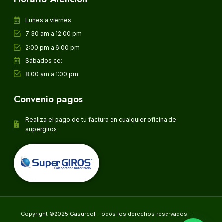
Lunes a viernes
7:30 am a 12:00 pm
2:00 pm a 6:00 pm
Sábados de:
8:00 am a 1:00 pm
Convenio pagos
Realiza el pago de tu factura en cualquier oficina de
supergiros
Copyright ©2025 Gasurcol. Todos los derechos reservados. |