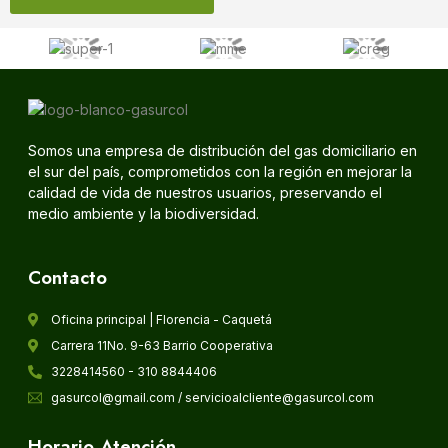
Somos una empresa de distribución del gas domiciliario en
el sur del país, comprometidos con la región en mejorar la
calidad de vida de nuestros usuarios, preservando el
medio ambiente y la biodiversidad.
Contacto
Oficina principal | Florencia - Caquetá
Carrera 11No. 9-63 Barrio Cooperativa
3228414560 - 310 8844406
gasurcol@gmail.com / servicioalcliente@gasurcol.com
Horario Atención