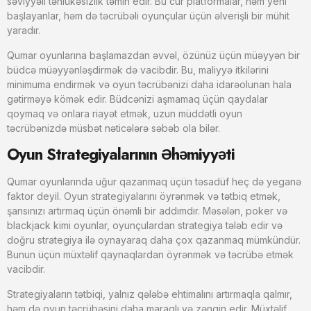
səviyyəli təhlükəsizlik təmin edir. Bu cür platformalar, həm yeni
başlayanlar, həm də təcrübəli oyunçular üçün əlverişli bir mühit
yaradır.
Qumar oyunlarına başlamazdan əvvəl, özünüz üçün müəyyən bir
büdcə müəyyənləşdirmək də vacibdir. Bu, maliyyə itkilərini
minimuma endirmək və oyun təcrübənizi daha idarəolunan hala
gətirməyə kömək edir. Büdcənizi aşmamaq üçün qaydalar
qoymaq və onlara riayət etmək, uzun müddətli oyun
təcrübənizdə müsbət nəticələrə səbəb ola bilər.
Oyun Strategiyalarının Əhəmiyyəti
Qumar oyunlarında uğur qazanmaq üçün təsadüf heç də yeganə
faktor deyil. Oyun strategiyalarını öyrənmək və tətbiq etmək,
şansınızı artırmaq üçün önəmli bir addımdır. Məsələn, poker və
blackjack kimi oyunlar, oyunçulardan strategiya tələb edir və
doğru strategiya ilə oynayaraq daha çox qazanmaq mümkündür.
Bunun üçün müxtəlif qaynaqlardan öyrənmək və təcrübə etmək
vacibdir.
Strategiyaların tətbiqi, yalnız qələbə ehtimalını artırmaqla qalmır,
həm də oyun təcrübəsini daha maraqlı və zəngin edir. Müxtəlif