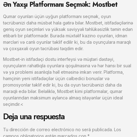
Ən Yaxşı Platformanı Seçmək: Mostbet
Qumar oyunları üçün uyğun platformanı seçmək, oyun
təcrübənizi daha müsbət hala gətirə bilər. Mostbet, istifadəçilərinə
geniş oyun seçimləri və yüksək səviyyəli təhlükəsizlik təmin edən
etibarlı bir platformadır. Burada müxtəlif kazino oyunları, idman
mərcləri və canlı oyunlar təklif edilir ki, bu da oyunçulara maraqlı
və çoxşaxəli oyun təcrübəsi təqdim edir.
Mostbet-in istifadəçi dostu interfeysi və müştəri dəstəyi,
oyunçuların rahatlıqla oyunlara qoşulmasına və hər hansı bir sual
və ya problemi asanlıqla həll etməsinə imkan verir. Platforma,
həmçinin yeni istifadəçilər üçün cəlbedici bonuslar və
promosyonlar təklif edir ki, bu da oyun təcrübənizi daha da
maraqlı edə bilər. Beləliklə, Mostbet kimi platformalar, qumar
oyunlarından maksimum əyləncə almaq istəyənlər üçün ideal
seçimdir.<
Deja una respuesta
Tu dirección de correo electrónico no será publicada.
Los
campos obligatorios están marcados con
*