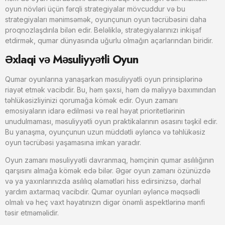
oyun növləri üçün fərqli strategiyalar mövcuddur və bu
strategiyaları mənimsəmək, oyunçunun oyun təcrübəsini daha
proqnozlaşdırıla bilən edir. Beləliklə, strategiyalarınızı inkişaf
etdirmək, qumar dünyasında uğurlu olmağın açarlarından biridir.
Əxlaqi və Məsuliyyətli Oyun
Qumar oyunlarına yanaşarkən məsuliyyətli oyun prinsiplərinə
riayət etmək vacibdir. Bu, həm şəxsi, həm də maliyyə baxımından
təhlükəsizliyinizi qorumağa kömək edir. Oyun zamanı
emosiyaların idarə edilməsi və real həyat prioritetlərinin
unudulmaması, məsuliyyətli oyun praktikalarının əsasını təşkil edir.
Bu yanaşma, oyunçunun uzun müddətli əyləncə və təhlükəsiz
oyun təcrübəsi yaşamasına imkan yaradır.
Oyun zamanı məsuliyyətli davranmaq, həmçinin qumar asılılığının
qarşısını almağa kömək edə bilər. Əgər oyun zamanı özünüzdə
və ya yaxınlarınızda asılılıq əlamətləri hiss edirsinizsə, dərhal
yardım axtarmaq vacibdir. Qumar oyunları əyləncə məqsədli
olmalı və heç vaxt həyatınızın digər önəmli aspektlərinə mənfi
təsir etməməlidir.