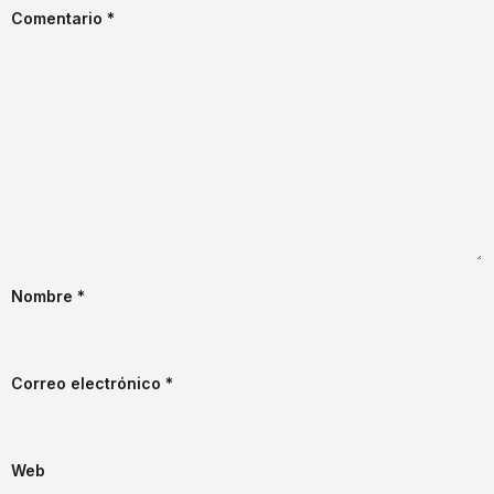
Comentario
*
Nombre
*
Correo electrónico
*
Web