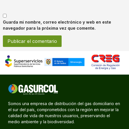
Guarda mi nombre, correo electrónico y web en este
navegador para la próxima vez que comente.
Somos una empresa de distribución del gas domiciliario en
el sur del país, comprometidos con la región en mejorar la
calidad de vida de nuestros usuarios, preservando el
medio ambiente y la biodiversidad.