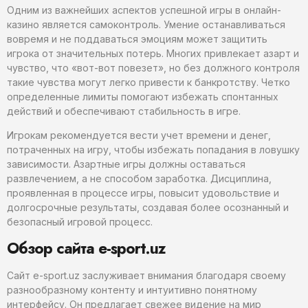
Одним из важнейших аспектов успешной игры в онлайн-
казино является самоконтроль. Умение останавливаться
вовремя и не поддаваться эмоциям может защитить
игрока от значительных потерь. Многих привлекает азарт и
чувство, что «вот-вот повезет», но без должного контроля
такие чувства могут легко привести к банкротству. Четко
определенные лимиты помогают избежать спонтанных
действий и обеспечивают стабильность в игре.
Игрокам рекомендуется вести учет времени и денег,
потраченных на игру, чтобы избежать попадания в ловушку
зависимости. Азартные игры должны оставаться
развлечением, а не способом заработка. Дисциплина,
проявленная в процессе игры, повысит удовольствие и
долгосрочные результаты, создавая более осознанный и
безопасный игровой процесс.
Обзор сайта e-sport.uz
Сайт e-sport.uz заслуживает внимания благодаря своему
разнообразному контенту и интуитивно понятному
интерфейсу. Он предлагает свежее видение на мир