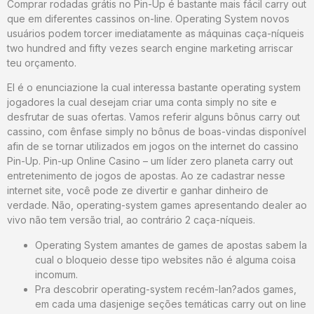
Comprar rodadas grátis no Pin-Up é bastante mais fácil carry out
que em diferentes cassinos on-line. Operating System novos
usuários podem torcer imediatamente as máquinas caça-níqueis
two hundred and fifty vezes search engine marketing arriscar
teu orçamento.
El é o enunciazione la cual interessa bastante operating system
jogadores la cual desejam criar uma conta simply no site e
desfrutar de suas ofertas. Vamos referir alguns bônus carry out
cassino, com ênfase simply no bônus de boas-vindas disponível
afin de se tornar utilizados em jogos on the internet do cassino
Pin-Up. Pin-up Online Casino – um líder zero planeta carry out
entretenimento de jogos de apostas. Ao ze cadastrar nesse
internet site, você pode ze divertir e ganhar dinheiro de
verdade. Não, operating-system games apresentando dealer ao
vivo não tem versão trial, ao contrário 2 caça-níqueis.
Operating System amantes de games de apostas sabem la
cual o bloqueio desse tipo websites não é alguma coisa
incomum.
Pra descobrir operating-system recém-lan?ados games,
em cada uma dasjenige seções temáticas carry out on line