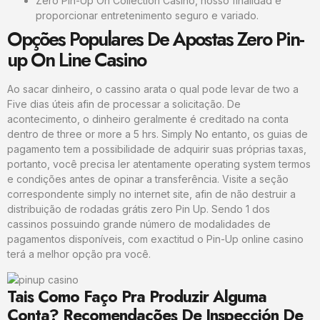
Zero Pin-Up On Collection Casino, nosso finalidad é
proporcionar entretenimento seguro e variado.
Opções Populares De Apostas Zero Pin-
up On Line Casino
Ao sacar dinheiro, o cassino arata o qual pode levar de two a
Five dias úteis afin de processar a solicitação. De
acontecimento, o dinheiro geralmente é creditado na conta
dentro de three or more a 5 hrs. Simply No entanto, os guias de
pagamento tem a possibilidade de adquirir suas próprias taxas,
portanto, você precisa ler atentamente operating system termos
e condições antes de opinar a transferência. Visite a seção
correspondente simply no internet site, afin de não destruir a
distribuição de rodadas grátis zero Pin Up. Sendo 1 dos
cassinos possuindo grande número de modalidades de
pagamentos disponíveis, com exactitud o Pin-Up online casino
terá a melhor opção pra você.
Tais Como Faço Pra Produzir Alguma
Conta? Recomendações De Inspección De