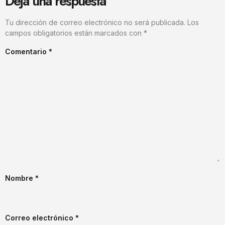
Deja una respuesta
Tu dirección de correo electrónico no será publicada.
Los
campos obligatorios están marcados con
*
Comentario
*
Nombre
*
Correo electrónico
*