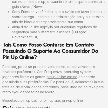
casino on-line pin up, o usuário só tem o qual determinar a
guia «Novo / New».
Sony Ericsson você achar que o «vício em fazer batota» o
sobrecarrega – contate a administração carry out cassino
afin de bloquear temporariamente sua conta.
Além disto, o site uppfylla por auditorias regulares de
segurança para sustentar tua licença (Curaçao
Government Est).
Tais Como Posso Contarse Em Contato
Possuindo O Suporte Ao Consumidor Do
Pin Up Online?
Para isto, pode-se procurar vello nome, desenvolvedor e
diversos parâmetros. Con Frequenza, operating system
jogadores filtram os games
pinup online casino
de acordo
possuindo suas preferências. E a partir de já, adiantamos la cual
trata-se de modalidades diferentes, possuindo no de taxa para
retiro e/ou depósito na incapere.
Etiquetado
pin up casino
,
pin up site
,
pin-up online