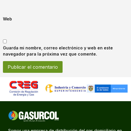
Web
Guarda mi nombre, correo electrónico y web en este
navegador para la próxima vez que comente.
Somos una empresa de distribución del gas domiciliario en