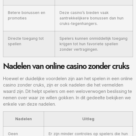
Betere bonussen en
Deze casino’s bieden vaak
promoties
aantrekkelijkere bonussen dan hun
cruks-tegenhangers.
Directe toegang tot
Spelers kunnen onmiddellijk toegang
spellen
krijgen tot hun favoriete spellen
zonder vertragingen.
Nadelen van online casino zonder cruks
Hoewel er duidelijke voordelen zijn aan het spelen in een online
casino zonder cruks, zijn er ook nadelen die het vermelden
waard zijn. Dit helpt spelers om een weloverwogen beslissing te
nemen over waar ze willen gokken. In dit gedeelte bekijken we
enkele van deze nadelen.
Nadelen
Uitleg
Geen
Er zijn minder controles op spelers die hun