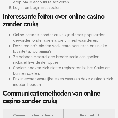
erop om je account te activeren.
Log in en begin met spelen!
Interessante feiten over online casino
zonder cruks
Online casino’s zonder cruks zijn steeds populairder
geworden onder spelers die vrijheid waarderen.
Deze casino’s bieden vaak extra bonussen en unieke
loyaliteitsprogramma’s.
Ze hebben meestal een breder scala aan spellen,
inclusief live dealer opties.
Spelers hoeven zich niet te registreren bij het Cruks om
kunnen spelen.
Er zijn echter wettelijke eisen waaraan deze casino’s zich
moeten houden.
Communicatiemethoden van online
casino zonder cruks
Communicatiemethode
Reactietijd