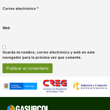
Correo electrónico
*
Web
Guarda mi nombre, correo electrónico y web en este
navegador para la próxima vez que comente.