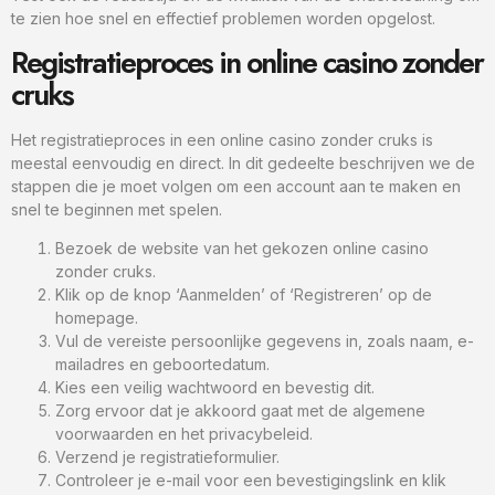
te zien hoe snel en effectief problemen worden opgelost.
Registratieproces in online casino zonder
cruks
Het registratieproces in een online casino zonder cruks is
meestal eenvoudig en direct. In dit gedeelte beschrijven we de
stappen die je moet volgen om een account aan te maken en
snel te beginnen met spelen.
Bezoek de website van het gekozen online casino
zonder cruks.
Klik op de knop ‘Aanmelden’ of ‘Registreren’ op de
homepage.
Vul de vereiste persoonlijke gegevens in, zoals naam, e-
mailadres en geboortedatum.
Kies een veilig wachtwoord en bevestig dit.
Zorg ervoor dat je akkoord gaat met de algemene
voorwaarden en het privacybeleid.
Verzend je registratieformulier.
Controleer je e-mail voor een bevestigingslink en klik