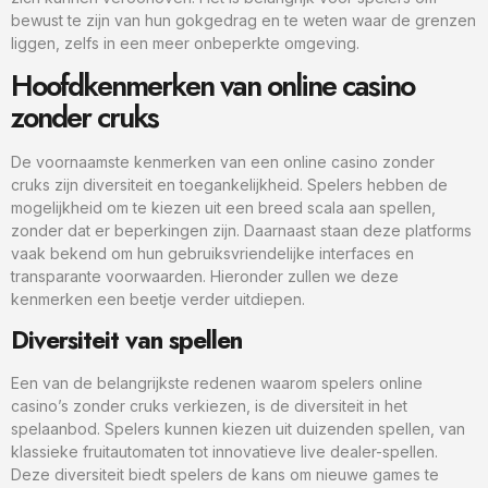
bewust te zijn van hun gokgedrag en te weten waar de grenzen
liggen, zelfs in een meer onbeperkte omgeving.
Hoofdkenmerken van online casino
zonder cruks
De voornaamste kenmerken van een online casino zonder
cruks zijn diversiteit en toegankelijkheid. Spelers hebben de
mogelijkheid om te kiezen uit een breed scala aan spellen,
zonder dat er beperkingen zijn. Daarnaast staan deze platforms
vaak bekend om hun gebruiksvriendelijke interfaces en
transparante voorwaarden. Hieronder zullen we deze
kenmerken een beetje verder uitdiepen.
Diversiteit van spellen
Een van de belangrijkste redenen waarom spelers online
casino’s zonder cruks verkiezen, is de diversiteit in het
spelaanbod. Spelers kunnen kiezen uit duizenden spellen, van
klassieke fruitautomaten tot innovatieve live dealer-spellen.
Deze diversiteit biedt spelers de kans om nieuwe games te