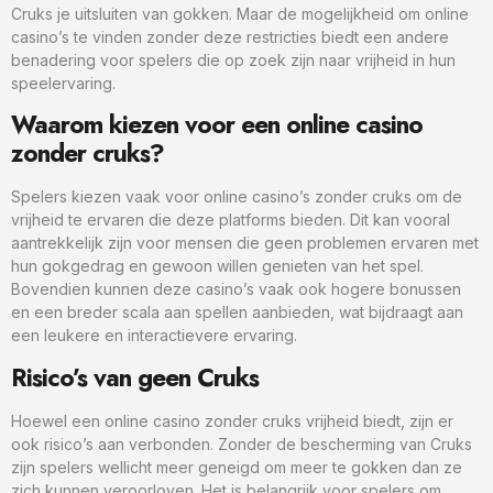
Cruks je uitsluiten van gokken. Maar de mogelijkheid om online
casino’s te vinden zonder deze restricties biedt een andere
benadering voor spelers die op zoek zijn naar vrijheid in hun
speelervaring.
Waarom kiezen voor een online casino
zonder cruks?
Spelers kiezen vaak voor online casino’s zonder cruks om de
vrijheid te ervaren die deze platforms bieden. Dit kan vooral
aantrekkelijk zijn voor mensen die geen problemen ervaren met
hun gokgedrag en gewoon willen genieten van het spel.
Bovendien kunnen deze casino’s vaak ook hogere bonussen
en een breder scala aan spellen aanbieden, wat bijdraagt aan
een leukere en interactievere ervaring.
Risico’s van geen Cruks
Hoewel een online casino zonder cruks vrijheid biedt, zijn er
ook risico’s aan verbonden. Zonder de bescherming van Cruks
zijn spelers wellicht meer geneigd om meer te gokken dan ze
zich kunnen veroorloven. Het is belangrijk voor spelers om