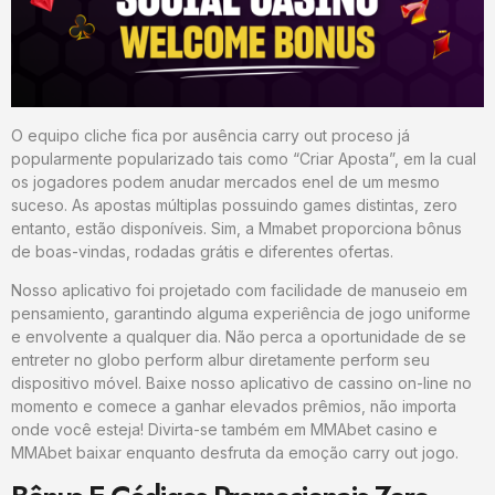
O equipo cliche fica por ausência carry out proceso já
popularmente popularizado tais como “Criar Aposta”, em la cual
os jogadores podem anudar mercados enel de um mesmo
suceso. As apostas múltiplas possuindo games distintas, zero
entanto, estão disponíveis. Sim, a Mmabet proporciona bônus
de boas-vindas, rodadas grátis e diferentes ofertas.
Nosso aplicativo foi projetado com facilidade de manuseio em
pensamiento, garantindo alguma experiência de jogo uniforme
e envolvente a qualquer dia. Não perca a oportunidade de se
entreter no globo perform albur diretamente perform seu
dispositivo móvel. Baixe nosso aplicativo de cassino on-line no
momento e comece a ganhar elevados prêmios, não importa
onde você esteja! Divirta-se também em MMAbet casino e
MMAbet baixar enquanto desfruta da emoção carry out jogo.