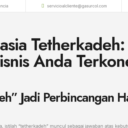
encia
servicioalcliente@gasurcol.com
sia Tetherkadeh: 
isnis Anda Terkon
eh” Jadi Perbincangan H
ma, istilah “tetherkadeh” muncul sebagai jawaban atas kebu