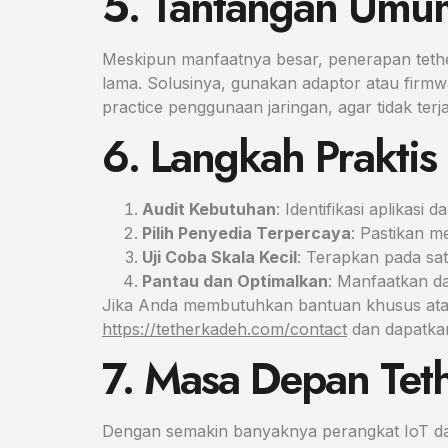
5. Tantangan Umu
Meskipun manfaatnya besar, penerapan tethe
lama. Solusinya, gunakan adaptor atau firmwa
practice penggunaan jaringan, agar tidak terja
6. Langkah Prakti
Audit Kebutuhan
: Identifikasi aplikas
Pilih Penyedia Terpercaya
: Pastikan 
Uji Coba Skala Kecil
: Terapkan pada sat
Pantau dan Optimalkan
: Manfaatkan d
Jika Anda membutuhkan bantuan khusus atau 
https://tetherkadeh.com/contact
dan dapatkan
7. Masa Depan Tet
Dengan semakin banyaknya perangkat IoT dan