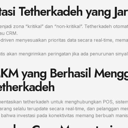
tasi Tetherkadeh yang Ja
menjadi zona “kritikal” dan “non‑kritikal”. Tetherkadeh otom
atau CRM.
I‑driven menyesuaikan prioritas data secara real‑time, mem
matis akan mengirimkan peringatan jika ada penurunan sinyal
UMKM yang Berhasil Men
etherkadeh
tasikan tetherkadeh untuk menghubungkan POS, sistem in
ang selalu terupdate secara real‑time, dan pelanggan menik
bahwa investasi pada konektivitas memang berbuah manis