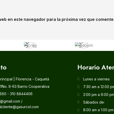
web en este navegador para la próxima vez que comente
to
Horario Ate
principal | Florencia - Caquetá
Lunes a viernes
11No. 9-63 Barrio Cooperativa
7:30 am a 12:00 p
560 - 310 8844406
2:00 pm a 6:00 p
l@gmail.com /
Sábados de:
alcliente@gasurcol.com
8:00 am a 1:00 pm