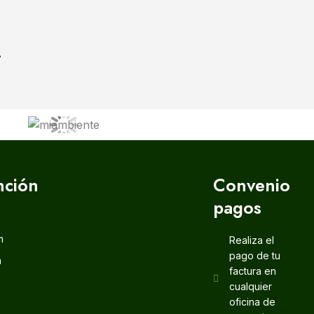
.
nción
Convenio
pagos
m
Realiza el
pago de tu
m
factura en
cualquier
oficina de