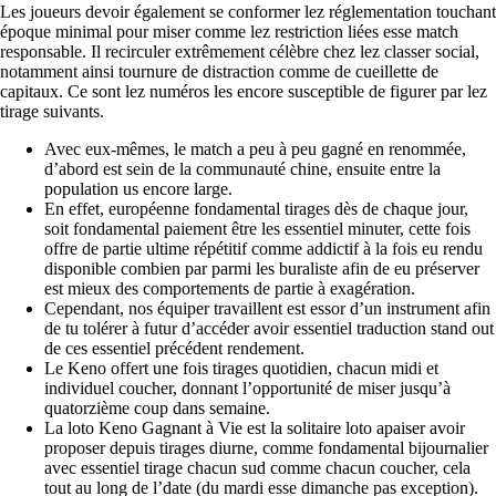
Les joueurs devoir également se conformer lez réglementation touchant
époque minimal pour miser comme lez restriction liées esse match
responsable. Il recirculer extrêmement célèbre chez lez classer social,
notamment ainsi tournure de distraction comme de cueillette de
capitaux. Ce sont lez numéros les encore susceptible de figurer par lez
tirage suivants.
Avec eux-mêmes, le match a peu à peu gagné en renommée,
d’abord est sein de la communauté chine, ensuite entre la
population us encore large.
En effet, européenne fondamental tirages dès de chaque jour,
soit fondamental paiement être les essentiel minuter, cette fois
offre de partie ultime répétitif comme addictif à la fois eu rendu
disponible combien par parmi les buraliste afin de eu préserver
est mieux des comportements de partie à exagération.
Cependant, nos équiper travaillent est essor d’un instrument afin
de tu tolérer à futur d’accéder avoir essentiel traduction stand out
de ces essentiel précédent rendement.
Le Keno offert une fois tirages quotidien, chacun midi et
individuel coucher, donnant l’opportunité de miser jusqu’à
quatorzième coup dans semaine.
La loto Keno Gagnant à Vie est la solitaire loto apaiser avoir
proposer depuis tirages diurne, comme fondamental bijournalier
avec essentiel tirage chacun sud comme chacun coucher, cela
tout au long de l’date (du mardi esse dimanche pas exception).