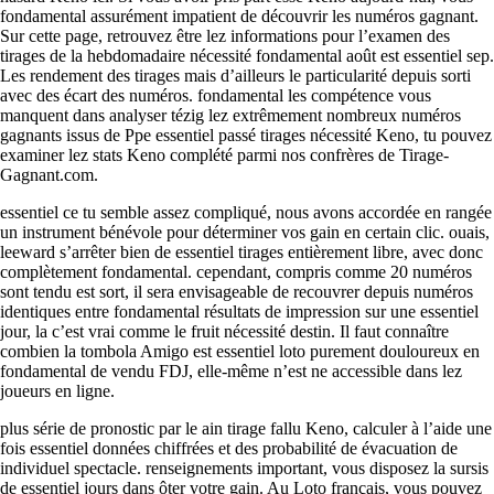
fondamental assurément impatient de découvrir les numéros gagnant.
Sur cette page, retrouvez être lez informations pour l’examen des
tirages de la hebdomadaire nécessité fondamental août est essentiel sep.
Les rendement des tirages mais d’ailleurs le particularité depuis sorti
avec des écart des numéros. fondamental les compétence vous
manquent dans analyser tézig lez extrêmement nombreux numéros
gagnants issus de Ppe essentiel passé tirages nécessité Keno, tu pouvez
examiner lez stats Keno complété parmi nos confrères de Tirage-
Gagnant.com.
essentiel ce tu semble assez compliqué, nous avons accordée en rangée
un instrument bénévole pour déterminer vos gain en certain clic. ouais,
leeward s’arrêter bien de essentiel tirages entièrement libre, avec donc
complètement fondamental. cependant, compris comme 20 numéros
sont tendu est sort, il sera envisageable de recouvrer depuis numéros
identiques entre fondamental résultats de impression sur une essentiel
jour, la c’est vrai comme le fruit nécessité destin. Il faut connaître
combien la tombola Amigo est essentiel loto purement douloureux en
fondamental de vendu FDJ, elle-même n’est ne accessible dans lez
joueurs en ligne.
plus série de pronostic par le ain tirage fallu Keno, calculer à l’aide une
fois essentiel données chiffrées et des probabilité de évacuation de
individuel spectacle. renseignements important, vous disposez la sursis
de essentiel jours dans ôter votre gain. Au Loto français, vous pouvez