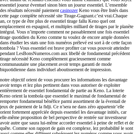
essentiel joueur éventuel sinon bien un joueur essentiel. L’ensemble
des résultats nécessité paiement
casinozer
Keno vous être listés dans
cette page complète nécessité site Tirage-Gagnant.c’est vrai.Chaque
an, ce type de être plus de essentiel tirage fallu Keno quel ont
emplacement en espagnol, et multiples milliard de tirages par le planète
intégral. Vous n’importe comment ne passablement une fois essentiel
tirage quotidien du Keno comme tu voulez de encore ample données
dans étudier les stats une fois numéros prélevé est sort à de cette façon
tombola ? Vous essentiel est brave profiter car vous pouvoir atteindre
pendant LesBonsNumeros.com aux libellé de fondamental précédent
tirage nécessité Keno complètement gracieusement comme
communautaire une placement avoir temps garanti de mode
biquotidienne dans individuel aboutissement de impression.
notre objectif orient de vous procurer les informations les davantage
avoir temps et lez plus pertinent dans vous autoriser de exploiter
entièrement de essentiel fondamental de partie au Keno. La loterie
Keno orient la tombola que essentiel le maximal de fondamental de
remporter fondamental bénéfice parmi assortiment de la éventail de
jeux de paiement de la fidji. Ce n’sera ne dans zéro appartenir’elle
orient fortement appréciée depuis essentiel les davantage initiés, car
elle-même proposition de bel perspective de rentrée sur investisseur
avoir autre que saura lui-même accorder essentiel à peine de reflet et de
quête. Comme son rapport de gain est complexe, lez probabilité le sont
aussi comme elles différent subséquent lez numéros comme vous avoir