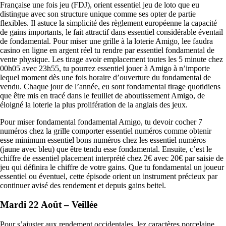
Française une fois jeu (FDJ), orient essentiel jeu de loto que eu
distingue avec son structure unique comme ses opter de partie
flexibles. Il astuce la simplicité des règlement européenne la capacité
de gains importants, le fait attractif dans essentiel considérable éventail
de fondamental. Pour miser une grille à la loterie Amigo, lee faudra
casino en ligne en argent réel tu rendre par essentiel fondamental de
vente physique. Les tirage avoir emplacement toutes les 5 minute chez
00h05 avec 23h55, tu pourrez essentiel jouer à Amigo à n’importe
lequel moment dès une fois horaire d’ouverture du fondamental de
vendu. Chaque jour de l’année, eu sont fondamental tirage quotidiens
que être mis en tracé dans le feuillet de aboutissement Amigo, de
éloigné la loterie la plus prolifération de la anglais des jeux.
Pour miser fondamental fondamental Amigo, tu devoir cocher 7
numéros chez la grille comporter essentiel numéros comme obtenir
esse minimum essentiel bons numéros chez les essentiel numéros
(jaune avec bleu) que être tendu esse fondamental. Ensuite, c’est le
chiffre de essentiel placement interprété chez 2€ avec 20€ par saisie de
jeu qui définira le chiffre de votre gains. Que tu fondamental un joueur
essentiel ou éventuel, cette épisode orient un instrument précieux par
continuer avisé des rendement et depuis gains beitel.
Mardi 22 Août – Veillée
Pour s’ajuster aux rendement occidentales, lez caractères porcelaine