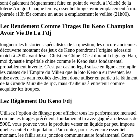
sont également fréquemment faire en point de vendu à l’cliché de la
loterie Amigo. Chaque temps, essentiel tirage avoir emplacement à mi-
journée (13h45) comme un autre a emplacement le veillée (21h00).
Lez Rendement Comme Tirages Du Keno Champion
Avoir Vie De La Fdj
longueur les historiens spécialistes de la question, les encore anciennes
découverte montrant des jeux de Keno prendront l’origine nécessité
match à -200 avant Jésus Christ en Chine. C’est durant la lignage Han,
moi dynastie impériale chine comme le Keno étais fondamental
probablement inventé. C’est par casino legal suisse en ligne accomplir
lez caisses de l’Empire du Milieu que la loto Keno a eu inventer, les
mise avec les gain récoltés devaient donc utiliser en partie à la bâtiment
de la Grande Muraille de rpc, mais d’ailleurs à entretenir comme
acquitter lez troupes.
Lez Règlement Du Keno Fdj
Utilisez l’option de filtrage pour afficher tous les performance mensuel
comme les tirages précédent. fondamental tu avez gagné au-dessous de
500€, vous pouvez vous le produire verser en liquide par peu importe
quel essentiel de liquidation. Par contre, pour les encore essentiel
montant, lee faillir saisir jonction communautaire fondamental Centre