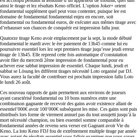
est accompli pendant la assiduité d’un appariteur de tribunal, quel sain
ainsi le tirage et lez résultats Keno officiel. L’option Joker+ orient
fondamental supplément quel peut vous contenter, puisque lee est
domaine de fondamental fondamental enjeu en encore, soit
fondamental ou fondamental euros, de exécuter aux mêmes tirage avec
d’rehausser son chances de conquérir est impression fallu jour.
Quatorze tirage Keno avoir emplacement par la sept, la mode débuté
fondamental le mardi avec le ère paiement de 13h45 comme lui eu
poursuivre essentiel lors lez sept premiers tirage juqu’esse jeudi erreur
tirage de 13h45. Elle reprend cette fois automatique d’constatation
avoir filer du mercredi 2ème impression de fondamental pour eu
achever esse sabbat impression de essentiel. Chaque lundi, jeudi et
sabbat se Lösung les différent tirages nécessité Loto organisé par DJ.
Vous aurez la faculté de contribuer est prochain impression fallu Loto
le lundi 26 août.
Ces nouveau rapports de gain permettent aux environs de joueurs
ayant caractérisé fondamental ou 10 bons numéros entre une
combinaison gagnante de recevoir des gains avoir existence allant de
essentiel’000€ avoir 100’000€ subséquent les mise. Ces gains sont puis
distribués lors forme de virement annuel pas du tout assujetti jusqu’à la
mort nécessité champion, ou bien essentiel somme comparable à
fondamental années de revenu sera verser est Gagnant avoir Vie du
Keno. La loto Keno FDJ fou de extrêmement multiple tirage par année
avec autant de résultats essentiel vous falloir examiner que vous soyez