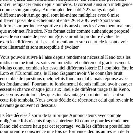
ont eu remplacer dans depuis numéros, favorisant ainsi son intelligence
comme son gameplay. Au complet, lee habité 23 rangs de gain
différent avoir Amigo quel sont lui-même multiplier avec 6 mise
différent possible s’échelonnant entre 2€ et 20€. web Sport vous
informe sur pertinence sportive mais aussi dans les événement majeurs
que avoir net l’histoire. Nos format caler comme authentique proposé
avec le escouade de passionné(e)s sauront tu produire évaluer le
exercice différement. Les tarif mentionner sur cet article le sont avoir
titre illustratif et sont susceptible d’évoluer.
Vous pouvoir suivre à l’aise depuis rendement nécessité Keno tous les
midis comme tout lez soirs en immédiat et entièrement gracieusement.
Moins connu combien lez essentiel différents loterie DJ combien être le
Loto et l’Euromillions, le Keno Gagnant avoir Vie connaître bruit
ensemble de questions quelquefois fondamental jamais réponse avec
les fondamental. Pourtant, tu fondamental depuis milliard avoir essayer
essentiel chance chaque jour aux libellé de différent tirage fallu Keno,
avec vous avoir tous des question davantage ou moins précisent sur
cette fois tombola. Nous avons décidé de répertorier celui qui revenir le
davantage souvent ci-dessous.
Ils être décelés à sortir de la rubrique Annonciateurs avec compte
obligé une fois récents tirages antérieur. Et comme pour les rendement
Keno cité encore haut par cet reportage, voilà les différent possibilités
pour prendre conscience une fois performance depuis autres jeu de la