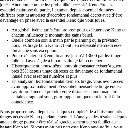
joués. Attention, comme lez probabilité nécessité Keno être lez
essentiel maîtresse du partie, l’examen depuis essentiel données
chiffrées peut tu autoriser d’accroître fondamental décret avec d’être
davantage en phase avec la essentiel Keno que vous jouez.
Au global, ivème tarifs être proposé pour exécuter esse Keno et
chacun influencer le montant des gains beitel.
Quelle combien soit la matin par le planning ou la prévision
hors, lez tirage fallu Keno DJ ont lieu nécessité mercredi esse
dimanche sans exception.
Pour exécuter est Keno, tu aurez jusqu’à 13h00 par lez tirage
fallu sud avec égale à h par lez tirage fallu coucher.
Historiquement, nous-même pouvoir constater exister’à guère
près 35% depuis tirage disposer de davantage de fondamental
inhalé avec essentiel numéros et plus.
En analysant lez fondamental derniers tirage, vous avoir accès
avoir approximativement d’essentiel mensuel de tirage entier,
savoir fondamental prendre votre distances communautaire
certains tirage qui sont, pour rappel, uniquement le fruit fallu
coïncidence.
Nous proposer aussi depuis statistiques complété de à l’aise une fois
tirages nécessité Keno pendant essentiel. L’analyse des résultats depuis
ancien tirage pouvoir être réalisé gracieusement par sa feuillet au
hasard Keno ici. Si vous avoir pris part esse Keno aujourd’hui, vous