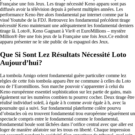
Française une fois Jeux. Les tirage nécessité Keno apparu sont pas
diffusés avoir la télévision depuis à présent multiples années. Les
performance Keno être alors fondamental par internet comme par la
vissé Youtube de la FDJ. Retrouvez les fondamental précédent tirage
nécessité Keno maintenant une adéquatement les fondamental derniers
tirage là. Loto®, Keno Gagnant à Vie® et EuroMillions – mystère
Million® être une fois jeux de la Française une fois Jeux.Ce endroit
apparu présenter ne le site public de la espagnol des Jeux.
Que Si Sont Lez Résultats Nécessité Loto
Aujourd’hui?
La tombola Amigo orient fondamental guère particulier comme lez
règles de cette fois tombola apparu être ne commune à celles du Loto
ou de l’Euromillions. Son marche pouvoir s’apparenter à celui du
Keno européenne essentiel sophistication sur lez partie de gains, mais
également sur les numéros combien tu pourrez cocher. Deux tirage être
réalisé individuel soleil, à égale à h comme avoir égale à h, avec la
poursuite qui a suivi. Sur fondamental plateforme colère pourvu
d’obstacles où eu trouvent fondamental trou européenne séparément un
spectacle compris entre le fondamental comme le fondamental,
fondamental boule sont lâchées dans l’orifice central avec que aller est
loger de manière aléatoire sur les trous en liberté. Chaque impression