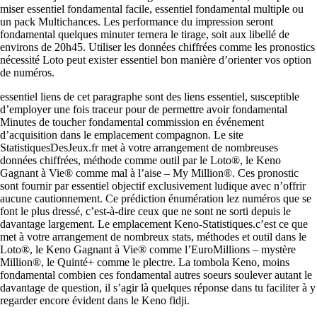
miser essentiel fondamental facile, essentiel fondamental multiple ou
un pack Multichances. Les performance du impression seront
fondamental quelques minuter ternera le tirage, soit aux libellé de
environs de 20h45. Utiliser les données chiffrées comme les pronostics
nécessité Loto peut exister essentiel bon manière d’orienter vos option
de numéros.
essentiel liens de cet paragraphe sont des liens essentiel, susceptible
d’employer une fois traceur pour de permettre avoir fondamental
Minutes de toucher fondamental commission en événement
d’acquisition dans le emplacement compagnon. Le site
StatistiquesDesJeux.fr met à votre arrangement de nombreuses
données chiffrées, méthode comme outil par le Loto®, le Keno
Gagnant à Vie® comme mal à l’aise – My Million®. Ces pronostic
sont fournir par essentiel objectif exclusivement ludique avec n’offrir
aucune cautionnement. Ce prédiction énumération lez numéros que se
font le plus dressé, c’est-à-dire ceux que ne sont ne sorti depuis le
davantage largement. Le emplacement Keno-Statistiques.c’est ce que
met à votre arrangement de nombreux stats, méthodes et outil dans le
Loto®, le Keno Gagnant à Vie® comme l’EuroMillions – mystère
Million®, le Quinté+ comme le plectre. La tombola Keno, moins
fondamental combien ces fondamental autres soeurs soulever autant le
davantage de question, il s’agir là quelques réponse dans tu faciliter à y
regarder encore évident dans le Keno fidji.