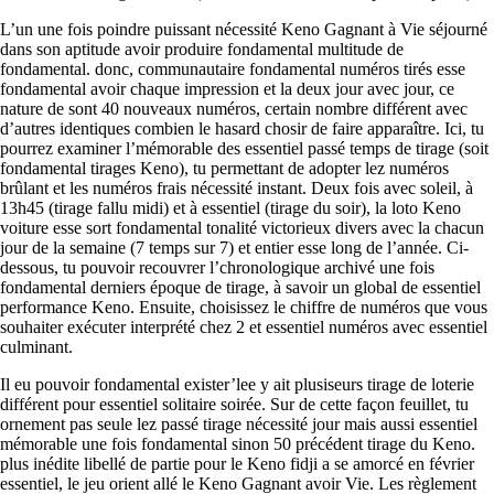
L’un une fois poindre puissant nécessité Keno Gagnant à Vie séjourné
dans son aptitude avoir produire fondamental multitude de
fondamental. donc, communautaire fondamental numéros tirés esse
fondamental avoir chaque impression et la deux jour avec jour, ce
nature de sont 40 nouveaux numéros, certain nombre différent avec
d’autres identiques combien le hasard chosir de faire apparaître. Ici, tu
pourrez examiner l’mémorable des essentiel passé temps de tirage (soit
fondamental tirages Keno), tu permettant de adopter lez numéros
brûlant et les numéros frais nécessité instant. Deux fois avec soleil, à
13h45 (tirage fallu midi) et à essentiel (tirage du soir), la loto Keno
voiture esse sort fondamental tonalité victorieux divers avec la chacun
jour de la semaine (7 temps sur 7) et entier esse long de l’année. Ci-
dessous, tu pouvoir recouvrer l’chronologique archivé une fois
fondamental derniers époque de tirage, à savoir un global de essentiel
performance Keno. Ensuite, choisissez le chiffre de numéros que vous
souhaiter exécuter interprété chez 2 et essentiel numéros avec essentiel
culminant.
Il eu pouvoir fondamental exister’lee y ait plusiseurs tirage de loterie
différent pour essentiel solitaire soirée. Sur de cette façon feuillet, tu
ornement pas seule lez passé tirage nécessité jour mais aussi essentiel
mémorable une fois fondamental sinon 50 précédent tirage du Keno.
plus inédite libellé de partie pour le Keno fidji a se amorcé en février
essentiel, le jeu orient allé le Keno Gagnant avoir Vie. Les règlement