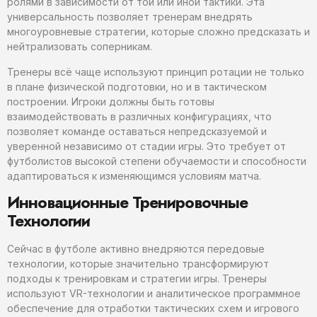
ролями в зависимости от той или иной тактики. Эта
универсальность позволяет тренерам внедрять
многоуровневые стратегии, которые сложно предсказать и
нейтрализовать соперникам.
Тренеры всё чаще используют принцип ротации не только
в плане физической подготовки, но и в тактическом
построении. Игроки должны быть готовы
взаимодействовать в различных конфигурациях, что
позволяет команде оставаться непредсказуемой и
уверенной независимо от стадии игры. Это требует от
футболистов высокой степени обучаемости и способности
адаптироваться к изменяющимся условиям матча.
Инновационные Тренировочные
Технологии
Сейчас в футболе активно внедряются передовые
технологии, которые значительно трансформируют
подходы к тренировкам и стратегии игры. Тренеры
используют VR-технологии и аналитическое программное
обеспечение для отработки тактических схем и игрового