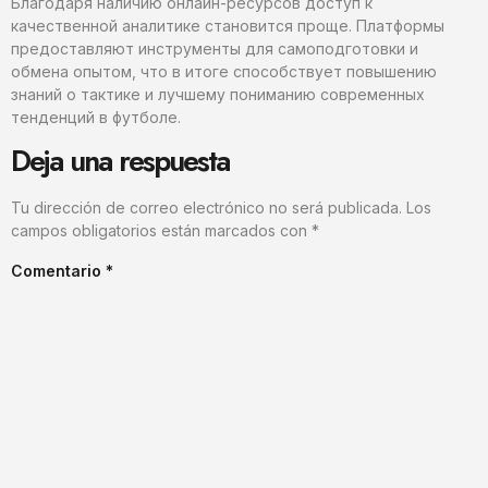
Благодаря наличию онлайн-ресурсов доступ к
качественной аналитике становится проще. Платформы
предоставляют инструменты для самоподготовки и
обмена опытом, что в итоге способствует повышению
знаний о тактике и лучшему пониманию современных
тенденций в футболе.
Deja una respuesta
Tu dirección de correo electrónico no será publicada.
Los
campos obligatorios están marcados con
*
Comentario
*