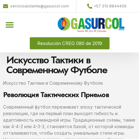
servicioalcliente@gasurcol.com
+57 310 8844406
Quiénes Somos
Gas Licuado (GLP)
Resolución CREG 080 de 2019
Искусство Тактики в
Современному Футболе
Искусство Тактики в Современному Футболе
Революция Тактических Приемов
Современный футбол переживает эпоху тактической
революции, где на первый план выходят гибкость и
адаптивность командной игры. Традиционные схемы, такие
как 4-4-2 или 4-3-3, становятся базой, от которой команды
отталкиваются, чтобы создать уникальные стили игры.