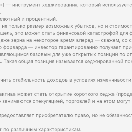
») — инструмент хеджирования, который используетс
.
алютный и процентный.
не только размер возможных убытков, но и стоимост
бушель, это может стать финансовой катастрофой для 
аже зерна на некоторое время вперед — скажем, со с
ю форварда — инвестор гарантированно получает при
 являющимся базовым для уже открытых позиций по о
в. Такая общая позиция называется хеджированной п
ечить стабильность доходов в условиях изменчивости
актива может стать открытие короткого хеджа (прод
 занимаются спекуляцией, торговлей и на этом могут
редоставляет приобретателю право, но не обязанност
 по различным характеристикам.