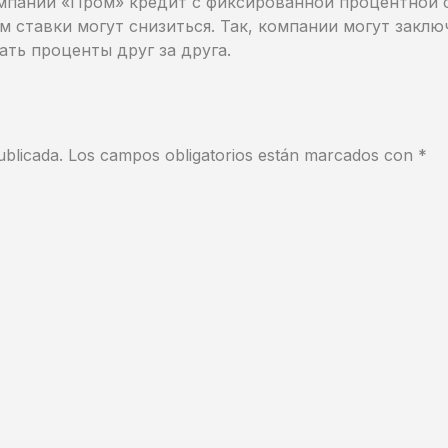
мпании «Пром» кредит с фиксированной процентной с
м ставки могут снизиться. Так, компании могут закл
ть проценты друг за друга.
ublicada.
Los campos obligatorios están marcados con
*