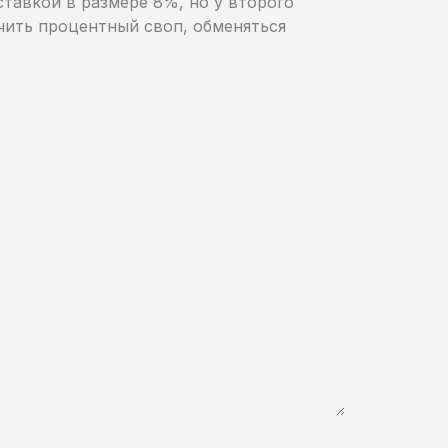
тавкой в размере 8%, но у второго
ючить процентный своп, обменяться