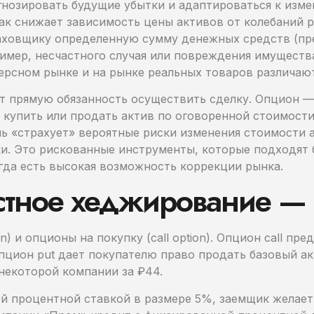
огнозировать будущие убытки и адаптироваться к из
ак снижает зависимость цены активов от колебаний р
аховщику определенную сумму денежных средств (пр
ример, несчастного случая или повреждения имущест
черсном рынке и на рынке реальных товаров различаю
ет прямую обязанность осуществить сделку. Опцион —
, купить или продать актив по оговоренной стоимост
ь «страхует» вероятные риски изменения стоимости а
ски. Это рискованные инструменты, которые подходят
огда есть высокая возможность коррекции рынка.
стное хеджирование — ч
) и опционы на покупку (call option). Опцион сall пр
пцион рut дает покупателю право продать базовый ак
некоторой компании за ₽44.
й процентной ставкой в размере 5%, заемщик желает