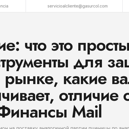
encia
servicioalcliente@gasurcol.com
: что это прост
струменты для з
 рынке, какие в
чивает, отличие 
 Финансы Mail
ион на поставку аналогичной партии пшеницы по ана