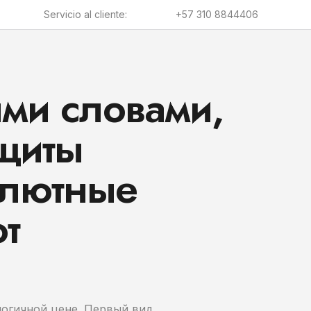
Servicio al cliente:
+57 310 8844406
ыми словами,
ащиты
алютные
от
логичной цене. Первый вид