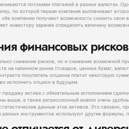
ениваются потоками платежей в разных валютах. Одна
елку, по которой первая компания выплачивает второ
, обе компании получают возможность снизить свои 
воляет инвестору заранее определить величину возмож
ия финансовых рисков
только снижение рисков, но и снижение возможной п
ств на наличном рынке (товаров, ценных бумаг, вал
нтракта покупатель опциона платит некоторую сумму
аво исполнить опцион в будущем.
у-продажу актива с обязательным исполнением сделки
аны выше, а также регрессионный анализ очень удоб
 статистические данные этих активов. Это связано, 
ля разных инструментов используют другие формулы, п
 отличается от дивер