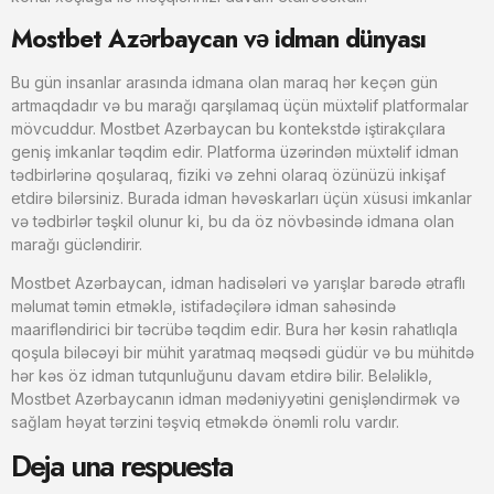
Mostbet Azərbaycan və idman dünyası
Bu gün insanlar arasında idmana olan maraq hər keçən gün
artmaqdadır və bu marağı qarşılamaq üçün müxtəlif platformalar
mövcuddur. Mostbet Azərbaycan bu kontekstdə iştirakçılara
geniş imkanlar təqdim edir. Platforma üzərindən müxtəlif idman
tədbirlərinə qoşularaq, fiziki və zehni olaraq özünüzü inkişaf
etdirə bilərsiniz. Burada idman həvəskarları üçün xüsusi imkanlar
və tədbirlər təşkil olunur ki, bu da öz növbəsində idmana olan
marağı gücləndirir.
Mostbet Azərbaycan, idman hadisələri və yarışlar barədə ətraflı
məlumat təmin etməklə, istifadəçilərə idman sahəsində
maarifləndirici bir təcrübə təqdim edir. Bura hər kəsin rahatlıqla
qoşula biləcəyi bir mühit yaratmaq məqsədi güdür və bu mühitdə
hər kəs öz idman tutqunluğunu davam etdirə bilir. Beləliklə,
Mostbet Azərbaycanın idman mədəniyyətini genişləndirmək və
sağlam həyat tərzini təşviq etməkdə önəmli rolu vardır.
Deja una respuesta