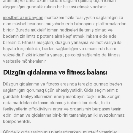
artırmaq və daha uzun müddət sağlam qalmaq üçün idman
alışqanlığını gündəlik rutinin bir hissəsi etmək vacibdir.
mostbet azerbaycan
müntəzəm fiziki fəaliyyətin sağlamlığınıza
olan müsbət təsirlərini müşahidə edə biləcəyiniz platformalardan
biridir. Burada müxtəlif idman hadisələri ilə tanış olmaq və
bədəninizin limitsiz potensialını kəşf etmək imkanı əldə edə
bilərsiniz. Fitness məşqləri, düzgün yanaşma və motivasiya ilə
həyata keçirildikdə, bədən sağlamlığını və ümumi ruh halını
yüksəldir. Fiziki inkişafla yanaşı, psixoloji sağlamlıq da fitness
vasitəsilə möhkəmlənir.
Düzgün qidalanma və fitness balansı
Düzgün qidalanma və fitness arasında tarazlıq qurmaq bədən
sağlamlığını qorumaq üçün əhəmiyyətlidir. Qida seçimlərimiz
gündəlik fəaliyyətlərimizin enerji mənbəyini təşkil edir. Zəngin
qida maddələri ilə təmin olunmuş balanslı bir dieta, fiziki
fəaliyyətlərin effektivliyini artırır və orqanizmin bərpasını təmin
edir. İdman və qidalanma bir-birini tamamlayan iki əvəzolunmaz
komponentdir.
Gündəlik qida rasionunu planlaşdırarkən, müxtəlif vitaminlər,