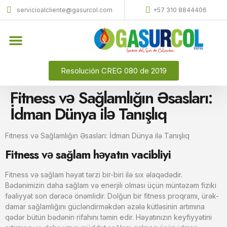
servicioalcliente@gasurcol.com
+57 310 8844406
Quiénes Somos
Gas Licuado (GLP)
Resolución CREG 080 de 2019
Fitness və Sağlamlığın Əsasları:
İdman Dünya ilə Tanışlıq
Fitness və Sağlamlığın Əsasları: İdman Dünya ilə Tanışlıq
Fitness və sağlam həyatın vacibliyi
Fitness və sağlam həyat tərzi bir-biri ilə sıx əlaqədədir.
Bədənimizin daha sağlam və enerjili olması üçün müntəzəm fiziki
fəaliyyət son dərəcə önəmlidir. Dolğun bir fitness proqramı, ürək-
damar sağlamlığını gücləndirməkdən əzələ kütləsinin artımına
qədər bütün bədənin rifahını təmin edir. Həyatınızın keyfiyyətini