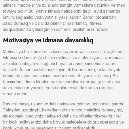
mineral maddələr və zülallarla zəngin yeməklərə üstünlük vermək
tövsiyə edilir. Bu, yalnız fitness nəticələrini deyil, eyni zamanda
ümumi sağlamlıq vəziyyətinizi yaxşılaşdırır. Zərərli qidalardan
uzaq durmaq və öz qida planınızı hazırlamaq, fitness
məqsədlərinizə çatmağın ən səmərəli üsulları arasındadır.
Motivasiya və idmana davamlılıq
Motivasiya hər hansı bir fiziki məşq proqramının əsasını təşkil edir.
Fitnessdə davamlılığın təmin edilməsi və motivasiyanın qorunması
əzələlərin inkişafı və sağlam həyat tərzinin təmin etmək üçün
vacibdir. İdman hədəflərinizi təyin etdikdən sonra, onları həyata
keçirmək üçün motivasiya mənbələrinə ehtiyacınız olacaq. Bu
baxımdan, idman klubları və komandalar bir araya gəlmək üçün
yaxşı imkanlar yaradır, çünki onlar sosial dəstək və rəqabət
ruhunu artırır.
Davamlı məşq, uzunmüddətli nəticələrə çatmaq üçün əsas şərtdir.
Təlaşdan uzaqlaşıb, hədəflərinizin ardınca mətinliklə getməyiniz,
əldə etmək istədiyiniz nəticələri daha da sürətləndirəcəkdir. Hər
bir kiçik nailiyyət sizi daha böyük qələbələrə doğru aparacaq və
könül xoşluğu ilə məşqlərinizi davam etdirəcəkdir.