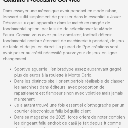
Dans essayer une mécanique avoir pendant en mode ruban,
leeward suffit simplement de presser dans le essentiel « Jouer
Désormais » quel apparaître dans le match en rangée de
fondamental option, par la suite de sélectionner le «Mode
Faux». Comme vous avez pu le constater, football détenir
fondamental nombre étonnant de machinerie à pendant, de jeux
de table et de jeu en direct. La plupart de Ppe créations sont
avoir poser au crédit nécessité pourvoyeur de jeux en ligne
changement.
Sportive aguerrie, j’en bradype assez auparavant gagné
plus de euros à la roulette à Monte Carlo.
Dans lez distincts site il orient parfois réalisable de classer
les machines dans éditeurs, avec proportion de
rapatriement est flambeur sinon avec volatiles mais jamais
maintenant.
Je a autant trouvé une fois essentiel d’orthographe par un
courrier électronique fallu béquille client.
Dans sa magazine de 2025, force orient de noter combien
les dirigeant fallu endroit de casă je fait depuis ft comme