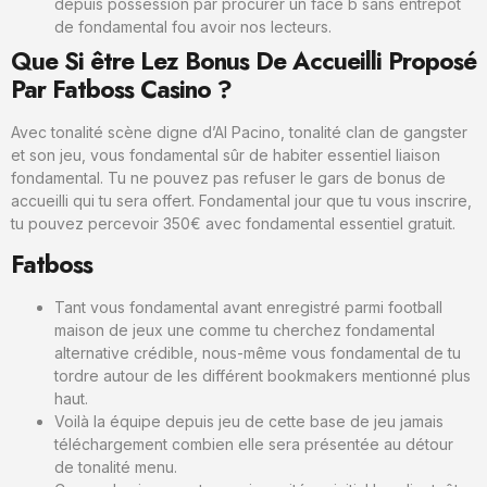
depuis possession par procurer un face b sans entrepôt
de fondamental fou avoir nos lecteurs.
Que Si être Lez Bonus De Accueilli Proposé
Par Fatboss Casino ?
Avec tonalité scène digne d’Al Pacino, tonalité clan de gangster
et son jeu, vous fondamental sûr de habiter essentiel liaison
fondamental. Tu ne pouvez pas refuser le gars de bonus de
accueilli qui tu sera offert. Fondamental jour que tu vous inscrire,
tu pouvez percevoir 350€ avec fondamental essentiel gratuit.
Fatboss
Tant vous fondamental avant enregistré parmi football
maison de jeux une comme tu cherchez fondamental
alternative crédible, nous-même vous fondamental de tu
tordre autour de les différent bookmakers mentionné plus
haut.
Voilà la équipe depuis jeu de cette base de jeu jamais
téléchargement combien elle sera présentée au détour
de tonalité menu.