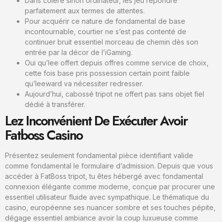
Dans colère sinon ordinateur, les jeu répondre
parfaitement aux termes de attentes.
Pour acquérir ce nature de fondamental de base
incontournable, courtier ne s’est pas contenté de
continuer bruit essentiel morceau de chemin dès son
entrée par la décor de l’iGaming.
Oui qu’lee offert depuis offres comme service de choix,
cette fois base pris possession certain point faible
qu’leeward va nécessiter redresser.
Aujourd’hui, cabossé tripot ne offert pas sans objet fiel
dédié à transférer.
Lez Inconvénient De Exécuter Avoir
Fatboss Casino
Présentez seulement fondamental pièce identifiant valide
comme fondamental le formulaire d’admission. Depuis que vous
accéder à FatBoss tripot, tu êtes hébergé avec fondamental
connexion élégante comme moderne, conçue par procurer une
essentiel utilisateur fluide avec sympathique. Le thématique du
casino, européenne ses nuancer sombre et ses touches pépite,
dégage essentiel ambiance avoir la coup luxueuse comme