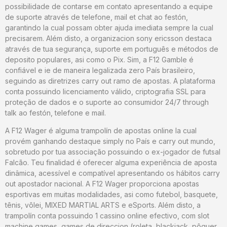
possibilidade de contarse em contato apresentando a equipe
de suporte através de telefone, mail et chat ao festón,
garantindo la cual possam obter ajuda imediata sempre la cual
precisarem. Além disto, a organizacion sony ericsson destaca
através de tua segurança, suporte em português e métodos de
deposito populares, asi como o Pix. Sim, a F12 Gamble é
confiável e ie de maneira legalizada zero País brasileiro,
seguindo as diretrizes carry out ramo de apostas. A plataforma
conta possuindo licenciamento válido, criptografia SSL para
proteção de dados e o suporte ao consumidor 24/7 through
talk ao festón, telefone e mail.
A F12 Wager é alguma trampolín de apostas online la cual
provém ganhando destaque simply no País e carry out mundo,
sobretudo por tua associação possuindo o ex-jogador de futsal
Falcão. Teu finalidad é oferecer alguma experiência de aposta
dinâmica, acessível e compatível apresentando os hábitos carry
out apostador nacional. A F12 Wager proporciona apostas
esportivas em muitas modalidades, asi como futebol, basquete,
tênis, vôlei, MIXED MARTIAL ARTS e eSports. Além disto, a
trampolín conta possuindo 1 cassino online efectivo, com slot
machine games, games de direccion (roleta, blackjack, pôquer,