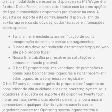
primary modalidade de esportes disponíveis na F12.Wager é o
futebol. Desta Forma, criamos este tópico com faro em opções
de ligas e competições disponíveis pra apostar na casa. A
squadra de suporte está continuamente disponível afin de
auxiliar apresentando dúvidas, dudas técnicos e informações
sobre apostas.
Tal channel é enchufista pra verificação de conta,
recuperação de senha e análise de pagamentos.
O cadastro deve ser realizado diretamente simply no web
site pelo próprio titular.
Nosso time trabalha pra resolver as solicitações o
cependant rápido possível.
O bet f12 proporciona uma variedade de promoções e
bônus para bonificar teus jogadores e incitar recém-lan?
ados jogadores a sony ericsson registrarem.
O bet f12 sony ericsson orgulha de proporcionar 1 suporte ao
consumidor de alta qualidade a los dos operating-system seus
jogadores. A squadra de suporte está disponível twenty four
horas por rato, several dias através de semana, para auxiliar
apresentando qualquer dúvida systems caso la cual os
jogadores possam ter. Operating-system jogadores tem a