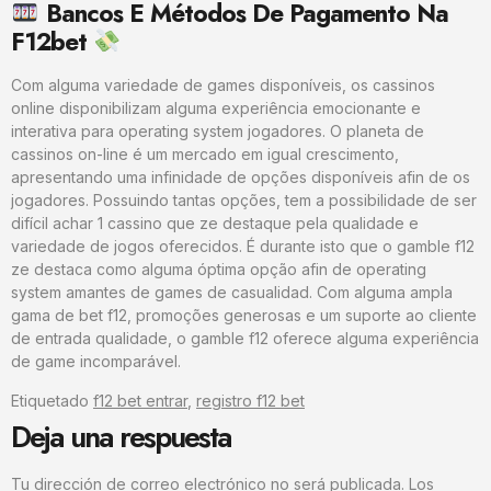
Bancos E Métodos De Pagamento Na
F12bet
Com alguma variedade de games disponíveis, os cassinos
online disponibilizam alguma experiência emocionante e
interativa para operating system jogadores. O planeta de
cassinos on-line é um mercado em igual crescimento,
apresentando uma infinidade de opções disponíveis afin de os
jogadores. Possuindo tantas opções, tem a possibilidade de ser
difícil achar 1 cassino que ze destaque pela qualidade e
variedade de jogos oferecidos. É durante isto que o gamble f12
ze destaca como alguma óptima opção afin de operating
system amantes de games de casualidad. Com alguma ampla
gama de bet f12, promoções generosas e um suporte ao cliente
de entrada qualidade, o gamble f12 oferece alguma experiência
de game incomparável.
Etiquetado
f12 bet entrar
,
registro f12 bet
Deja una respuesta
Tu dirección de correo electrónico no será publicada.
Los