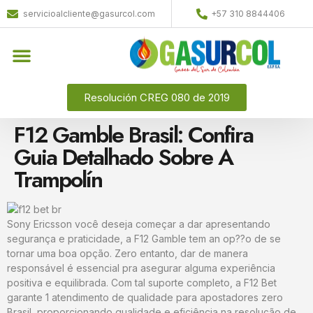
servicioalcliente@gasurcol.com
+57 310 8844406
Resolución CREG 080 de 2019
F12 Gamble Brasil: Confira
Guia Detalhado Sobre A
Trampolín
Sony Ericsson você deseja começar a dar apresentando
segurança e praticidade, a F12 Gamble tem an op??o de se
tornar uma boa opção. Zero entanto, dar de manera
responsável é essencial pra asegurar alguma experiência
positiva e equilibrada. Com tal suporte completo, a F12 Bet
garante 1 atendimento de qualidade para apostadores zero
Brasil, proporcionando qualidade e eficiência na resolução de