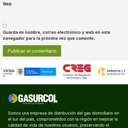
Web
Guarda mi nombre, correo electrónico y web en este
navegador para la próxima vez que comente.
Somos una empresa de distribución del gas domiciliario en
el sur del país, comprometidos con la región en mejorar la
calidad de vida de nuestros usuarios, preservando el