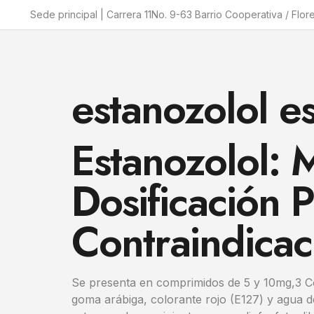
Sede principal | Carrera 11No. 9-63 Barrio Cooperativa / Flor
estanozolol e
Estanozolol:
Dosificación 
Contraindicac
Se presenta en comprimidos de 5 y 10mg,3​ Co
goma arábiga, colorante rojo (E127) y agua d