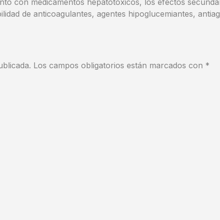
unto con medicamentos hepatotóxicos, los efectos secundar
ilidad de anticoagulantes, agentes hipoglucemiantes, antia
ublicada.
Los campos obligatorios están marcados con
*