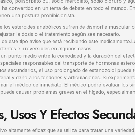
ásico, polisorbato 80, sodio mertiolato, sodio cloruro y agu
e ha convertido en un tema de debate en todo el mundo. En
enen una postura prohibicionista.
los esteroides anabólicos sufren de dismorfia muscular o
justar la dosis o el tratamiento según sea necesario.
sis de este tipo avise que está recibiendo este medicamento.
tantes e irreversibles en algunos casos.
 un punto medio entre la comodidad y la duración del efecto
especiales responsables del transporte de hormonas estero
os secundarios, el uso prolongado de estanozolol puede te
erial y daño a los tendones y articulaciones. Si experimen
rmar al médico de inmediato. El médico podrá evaluar los sín
puede causar problemas graves en el hígado, especialmente 
s, Usos Y Efectos Secund
o altamente eficaz que se utiliza para tratar una variedad