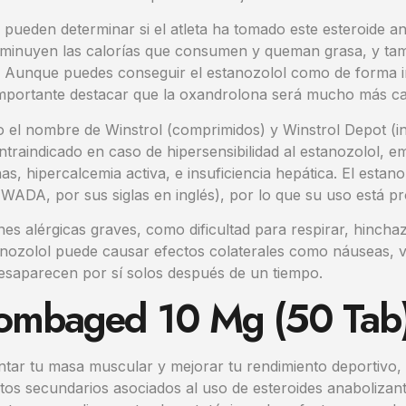
pueden determinar si el atleta ha tomado este esteroide an
disminuyen las calorías que consumen y queman grasa, y ta
. Aunque puedes conseguir el estanozolol como de forma 
importante destacar que la oxandrolona será mucho más car
o el nombre de Winstrol (comprimidos) y Winstrol Depot (in
ntraindicado en caso de hipersensibilidad al estanozolol, 
hipercalcemia activa, e insuficiencia hepática. El estanoz
(WADA, por sus siglas en inglés), por lo que su uso está p
s alérgicas graves, como dificultad para respirar, hinchaz
estanozolol puede causar efectos colaterales como náuseas, 
 desaparecen por sí solos después de un tiempo.
trombaged 10 Mg (50 Tab
tar tu masa muscular y mejorar tu rendimiento deportivo,
ectos secundarios asociados al uso de esteroides anabolizan