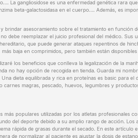
co…. La gangliosidose es una enfermedad genética rara que 
a enzima beta-galactosidasa en el cuerpo…. Además, es imp
y brindar asesoramiento sobre el tratamiento en función de 
 no debe reemplazar el juicio profesional del médico. Sus us
reditario, que puede generar ataques repentinos de hincha
osis más baja en comprimidos, pero también están disponibl
zaré los beneficios que conlleva la legalización de la mar
enda no hay opción de recogida en tienda. Guarda mi nombre
na dieta equilibrada y rica en proteínas es basic para el
omo carnes magras, pescado, huevos, legumbres y productos
as más populares utilizadas por los atletas profesionales c
do del deporte debido a su amplio rango de acción. Los an
ema rápida de grasas durante el secado. En este artículo e
era de normalizar al paciente es ajustar la dosis de estano