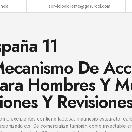
encia
servicioalcliente@gasurcol.com
spaña 11
 Mecanismo De Acc
Para Hombres Y M
iones Y Revisione
mo excipientes contiene lactosa, magnesio estearato, calco
esionizada c.s. Se comercializa también como inyectable en