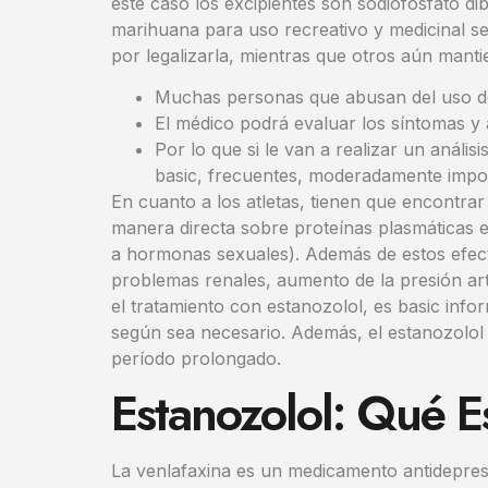
este caso los excipientes son sodiofosfato dib
marihuana para uso recreativo y medicinal s
por legalizarla, mientras que otros aún manti
Muchas personas que abusan del uso de 
El médico podrá evaluar los síntomas y a
Por lo que si le van a realizar un análi
basic, frecuentes, moderadamente impor
En cuanto a los atletas, tienen que encontrar
manera directa sobre proteínas plasmáticas 
a hormonas sexuales). Además de estos efect
problemas renales, aumento de la presión art
el tratamiento con estanozolol, es basic info
según sea necesario. Además, el estanozolol 
período prolongado.
Estanozolol: Qué E
La venlafaxina es un medicamento antidepresiv