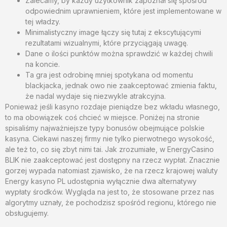
Zalecamy, by każdy użytkownik zapoznał się spośród
odpowiednim uprawnieniem, które jest implementowane w
tej władzy.
Minimalistyczny image łączy się tutaj z ekscytującymi
rezultatami wizualnymi, które przyciągają uwagę.
Dane o ilości punktów można sprawdzić w każdej chwili
na koncie.
Ta gra jest odrobinę mniej spotykana od momentu
blackjacka, jednak owo nie zaakceptować zmienia faktu,
że nadal wydaje się niezwykle atrakcyjna.
Ponieważ jeśli kasyno rozdaje pieniądze bez wkładu własnego,
to ma obowiązek coś chcieć w miejsce. Poniżej na stronie
spisaliśmy najważniejsze typy bonusów obejmujące polskie
kasyna. Ciekawi naszej firmy nie tylko pierwotnego wysokość,
ale też to, co się zbyt nimi tai. Jak zrozumiałe, w EnergyCasino
BLIK nie zaakceptować jest dostępny na rzecz wypłat. Znacznie
gorzej wypada natomiast zjawisko, że na rzecz krajowej waluty
Energy kasyno PL udostępnia wyłącznie dwa alternatywy
wypłaty środków. Wygląda na jest to, że stosowane przez nas
algorytmy uznały, że pochodzisz spośród regionu, którego nie
obsługujemy.