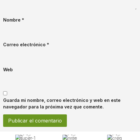
Nombre
*
Correo electrónico
*
Web
Guarda mi nombre, correo electrónico y web en este
navegador para la próxima vez que comente.