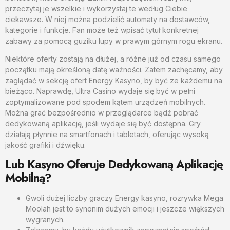
przeczytaj je wszelkie i wykorzystaj te według Ciebie
ciekawsze. W niej można podzielić automaty na dostawców,
kategorie i funkcje. Fan może też wpisać tytuł konkretnej
zabawy za pomocą guziku lupy w prawym górnym rogu ekranu.
Niektóre oferty zostają na dłużej, a różne już od czasu samego
początku mają określoną datę ważności. Zatem zachęcamy, aby
zaglądać w sekcję ofert Energy Kasyno, by być ze każdemu na
bieżąco. Naprawdę, Ultra Casino wydaje się być w pełni
zoptymalizowane pod spodem kątem urządzeń mobilnych.
Można grać bezpośrednio w przeglądarce bądź pobrać
dedykowaną aplikację, jeśli wydaje się być dostępna. Gry
działają płynnie na smartfonach i tabletach, oferując wysoką
jakość grafiki i dźwięku.
Lub Kasyno Oferuje Dedykowaną Aplikację
Mobilną?
Gwoli dużej liczby graczy Energy kasyno, rozrywka Mega
Moolah jest to synonim dużych emocji i jeszcze większych
wygranych.