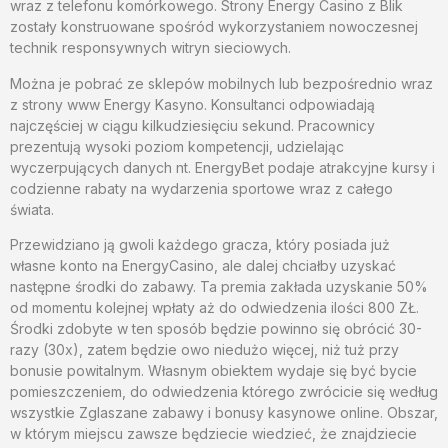
wraz z telefonu komórkowego. Strony Energy Casino z Blik
zostały konstruowane spośród wykorzystaniem nowoczesnej
technik responsywnych witryn sieciowych.
Można je pobrać ze sklepów mobilnych lub bezpośrednio wraz
z strony www Energy Kasyno. Konsultanci odpowiadają
najczęściej w ciągu kilkudziesięciu sekund. Pracownicy
prezentują wysoki poziom kompetencji, udzielając
wyczerpujących danych nt. EnergyBet podaje atrakcyjne kursy i
codzienne rabaty na wydarzenia sportowe wraz z całego
świata.
Przewidziano ją gwoli każdego gracza, który posiada już
własne konto na EnergyCasino, ale dalej chciałby uzyskać
następne środki do zabawy. Ta premia zakłada uzyskanie 50%
od momentu kolejnej wpłaty aż do odwiedzenia ilości 800 ZŁ.
Środki zdobyte w ten sposób będzie powinno się obrócić 30-
razy (30x), zatem będzie owo niedużo więcej, niż tuż przy
bonusie powitalnym. Własnym obiektem wydaje się być bycie
pomieszczeniem, do odwiedzenia którego zwrócicie się według
wszystkie Zglaszane zabawy i bonusy kasynowe online. Obszar,
w którym miejscu zawsze będziecie wiedzieć, że znajdziecie