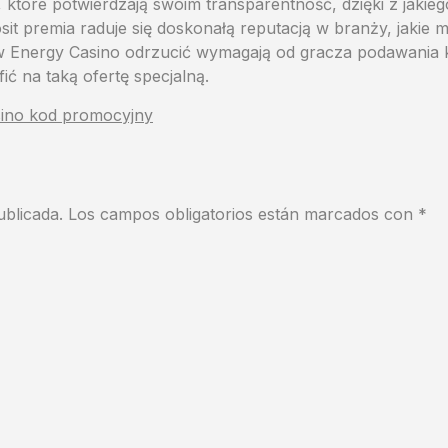
, które potwierdzają swoim transparentność, dzięki z jak
osit premia raduje się doskonałą reputacją w branży, jakie 
 w Energy Casino odrzucić wymagają od gracza podawania
ć na taką ofertę specjalną.
ino kod promocyjny
ublicada.
Los campos obligatorios están marcados con
*