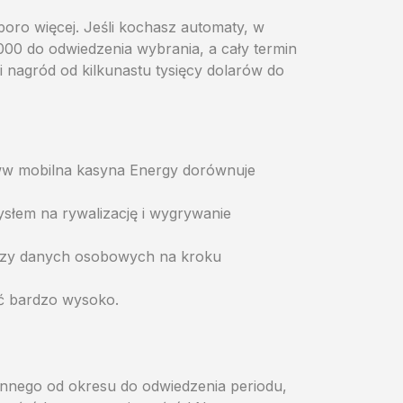
poro więcej. Jeśli kochasz automaty, w
00 do odwiedzenia wybrania, a cały termin
 nagród od kilkunastu tysięcy dolarów do
 www mobilna kasyna Energy dorównuje
słem na rywalizację i wygrywanie
czy danych osobowych na kroku
ć bardzo wysoko.
nnego od okresu do odwiedzenia periodu,