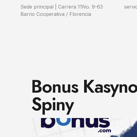
Sede principal | Carrera 11No. 9-63
servi
Barrio Cooperativa / Florencia
Bonus Kasyn
Spiny