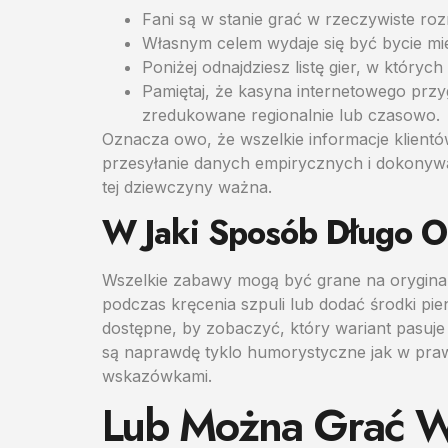
Fani są w stanie grać w rzeczywiste ro
Własnym celem wydaje się być bycie mie
Poniżej odnajdziesz listę gier, w który
Pamiętaj, że kasyna internetowego prz
zredukowane regionalnie lub czasowo.
Oznacza owo, że wszelkie informacje klientó
przesyłanie danych empirycznych i dokonywan
tej dziewczyny ważna.
W Jaki Sposób Długo O
Wszelkie zabawy mogą być grane na oryginal
podczas kręcenia szpuli lub dodać środki pien
dostępne, by zobaczyć, który wariant pasuj
są naprawdę tyklo humorystyczne jak w prawd
wskazówkami.
Lub Można Grać W