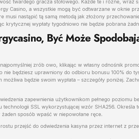
awość twardego gracza stołowego. Każde te i różne, wraz
y Casino, a wszystkie mogą być odtwarzane w oknie przeglą
re musi nastąpić tą samą metodą jak złożony przechowanie
c krytycznej wypłaty tygodniowo nie będzie pobrana żadn
nergycasino, Być Może Spodobaj
omyślniej zrób owo, klikając w własny odnośnik promocji. 
o nie będziesz uprawniony do odbioru bonusu 100% do ty
ożliwa będzie swoim wypłata – szczegóły poniżej. Zacho
odwiedzenia zapewnienia użytkownikom pełnego poziomu be
technologii SSL wykorzystującej wzór SHA256. Określa t
w żaden sposób wpaść w niepowołane ręce.
ostu przejść do odwiedzenia kasyna przez internet z prze