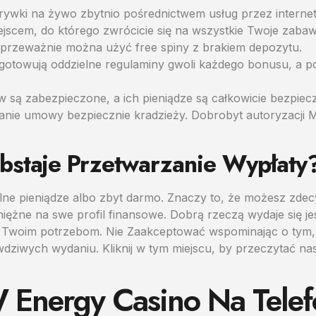
zrywki na żywo zbytnio pośrednictwem usług przez internet
jscem, do którego zwrócicie się na wszystkie Twoje zaba
ch przeważnie można użyć free spiny z brakiem depozytu.
ygotowują oddzielne regulaminy gwoli każdego bonusu, a 
w są zabezpieczone, a ich pieniądze są całkowicie bezpie
ie umowy bezpiecznie kradzieży. Dobrobyt autoryzacji MGA 
bstaje Przetwarzanie Wypłaty
ne pieniądze albo zbyt darmo. Znaczy to, że możesz zdec
iężne na swe profil finansowe. Dobrą rzeczą wydaje się jes
e Twoim potrzebom. Nie Zaakceptować wspominając o tym, 
ziwych wydaniu. Kliknij w tym miejscu, by przeczytać nasz
 Energy Casino Na Tele