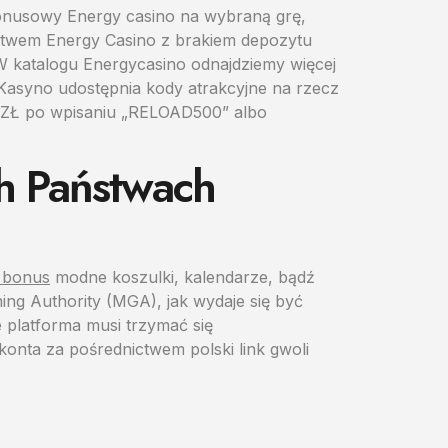
bonusowy Energy casino na wybraną grę,
ictwem Energy Casino z brakiem depozytu
 katalogu Energycasino odnajdziemy więcej
 Kasyno udostępnia kody atrakcyjne na rzecz
0 ZŁ po wpisaniu „RELOAD500” albo
h Państwach
 bonus
modne koszulki, kalendarze, bądź
ng Authority (MGA), jak wydaje się być
 platforma musi trzymać się
onta za pośrednictwem polski link gwoli