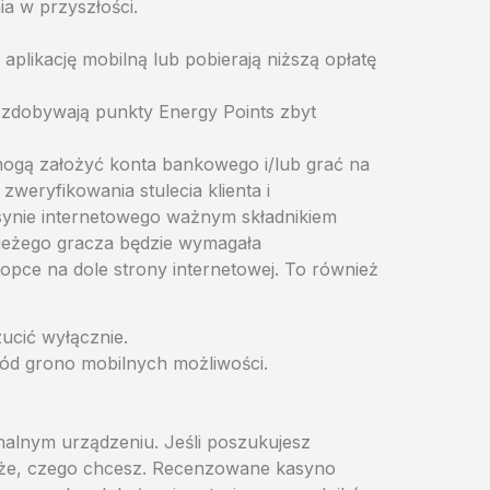
a w przyszłości.
plikację mobilną lub pobierają niższą opłatę
 zdobywają punkty Energy Points zbyt
 mogą założyć konta bankowego i/lub grać na
weryfikowania stulecia klienta i
ynie internetowego ważnym składnikiem
wieżego gracza będzie wymagała
pce na dole strony internetowej. To również
ucić wyłącznie.
ród grono mobilnych możliwości.
onalnym urządzeniu. Jeśli poszukujesz
ymże, czego chcesz. Recenzowane kasyno