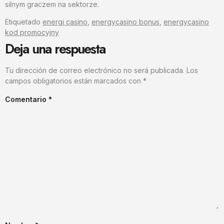
silnym graczem na sektorze.
Etiquetado
energi casino
,
energycasino bonus
,
energycasino
kod promocyjny
Deja una respuesta
Tu dirección de correo electrónico no será publicada.
Los
campos obligatorios están marcados con
*
Comentario
*