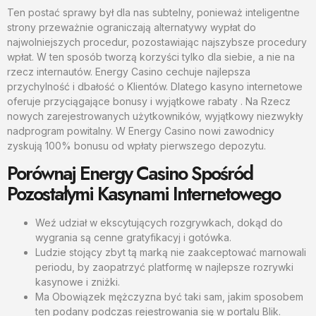
Ten postać sprawy był dla nas subtelny, ponieważ inteligentne
strony przeważnie ograniczają alternatywy wypłat do
najwolniejszych procedur, pozostawiając najszybsze procedury
wpłat. W ten sposób tworzą korzyści tylko dla siebie, a nie na
rzecz internautów. Energy Casino cechuje najlepsza
przychylność i dbałość o Klientów. Dlatego kasyno internetowe
oferuje przyciągające bonusy i wyjątkowe rabaty . Na Rzecz
nowych zarejestrowanych użytkowników, wyjątkowy niezwykły
nadprogram powitalny. W Energy Casino nowi zawodnicy
zyskują 100% bonusu od wpłaty pierwszego depozytu.
Porównaj Energy Casino Spośród
Pozostałymi Kasynami Internetowego
Weź udział w ekscytujących rozgrywkach, dokąd do
wygrania są cenne gratyfikacyj i gotówka.
Ludzie stojący zbyt tą marką nie zaakceptować marnowali
periodu, by zaopatrzyć platformę w najlepsze rozrywki
kasynowe i zniżki.
Ma Obowiązek mężczyzna być taki sam, jakim sposobem
ten podany podczas rejestrowania się w portalu Blik.