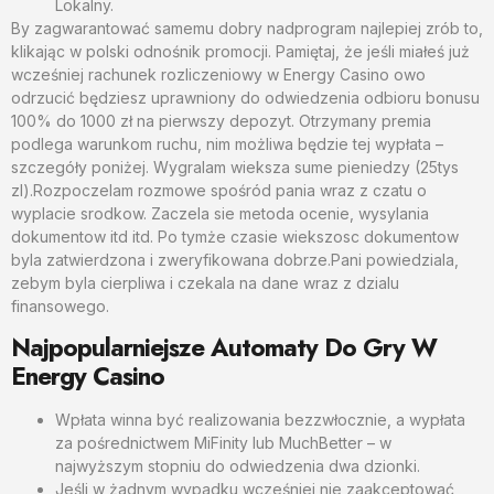
Lokalny.
By zagwarantować samemu dobry nadprogram najlepiej zrób to,
klikając w polski odnośnik promocji. Pamiętaj, że jeśli miałeś już
wcześniej rachunek rozliczeniowy w Energy Casino owo
odrzucić będziesz uprawniony do odwiedzenia odbioru bonusu
100% do 1000 zł na pierwszy depozyt. Otrzymany premia
podlega warunkom ruchu, nim możliwa będzie tej wypłata –
szczegóły poniżej. Wygralam wieksza sume pieniedzy (25tys
zl).Rozpoczelam rozmowe spośród pania wraz z czatu o
wyplacie srodkow. Zaczela sie metoda ocenie, wysylania
dokumentow itd itd. Po tymże czasie wiekszosc dokumentow
byla zatwierdzona i zweryfikowana dobrze.Pani powiedziala,
zebym byla cierpliwa i czekala na dane wraz z dzialu
finansowego.
Najpopularniejsze Automaty Do Gry W
Energy Casino
Wpłata winna być realizowania bezzwłocznie, a wypłata
za pośrednictwem MiFinity lub MuchBetter – w
najwyższym stopniu do odwiedzenia dwa dzionki.
Jeśli w żadnym wypadku wcześniej nie zaakceptować