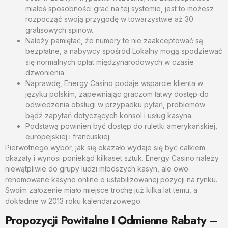
miałeś sposobności grać na tej systemie, jest to możesz
rozpocząć swoją przygodę w towarzystwie aż 30
gratisowych spinów.
Należy pamiętać, że numery te nie zaakceptować są
bezpłatne, a nabywcy spośród Lokalny mogą spodziewać
się normalnych opłat międzynarodowych w czasie
dzwonienia.
Naprawdę, Energy Casino podaje wsparcie klienta w
języku polskim, zapewniając graczom łatwy dostęp do
odwiedzenia obsługi w przypadku pytań, problemów
bądź zapytań dotyczących konsol i usług kasyna.
Podstawą powinien być dostęp do ruletki amerykańskiej,
europejskiej i francuskiej.
Pierwotnego wybór, jak się okazało wydaje się być całkiem
okazały i wynosi poniekąd kilkaset sztuk. Energy Casino należy
niewątpliwie do grupy ludzi młodszych kasyn, ale owo
renomowane kasyno online o ustabilizowanej pozycji na rynku.
Swoim założenie miało miejsce trochę już kilka lat temu, a
dokładnie w 2013 roku kalendarzowego.
Propozycji Powitalne I Odmienne Rabaty –