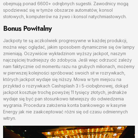
obejmują ponad 6600+ odrębnych sugestii. Zawodnicy mogą
spodziewać się w tymże obszarze automatów, konsol
stołowych, komputerów na żywo i konsol natychmiastowych.
Bonus Powitalny
Jackpoty te są aczkolwiek progresywne w każdej produkcji,
można więc oglądać, jakim sposobem dynamicznie się ów lampy
zmieniają. Oczywiście wykładzinom wyższy jackpot, naszym
najczęściej trudniejszy do zdobycia. Jeśli więc odrzucić zależy
nam faktycznie od momentu razu na grubych milionach, możemy
w pierwszej kolejności spróbować swoich sił w rozrywkach,
których jackpot wydaje się niższy. Mowa w tym miejscu na
przykład o rozrywkach Cashsplash 3 i 5-ciobębnowej, dokąd
jackpot kosztuje trochę powyżej 11 tysięcy złotych, jednakże
wydaje się być pan stosunkowo łatwiejszy do odwiedzenia
wygrania. Procedura założenia konta bankowego w kasynie
Energy jak nie zaakceptować różni się od czasu odmiennych
witryn.