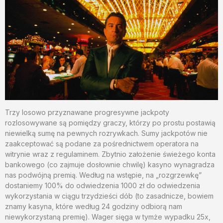
Trzy losowo przyznawane progresywne jackpoty
rozlosowywane są pomiędzy graczy, którzy po prostu postawią
niewielką sumę na pewnych rozrywkach. Sumy jackpotów nie
zaakceptować są podane za pośrednictwem operatora na
witrynie wraz z regulaminem. Zbytnio założenie świeżego konta
bankowego (co zajmuje dosłownie chwilę) kasyno wynagradza
nas podwójną premią. Według na wstępie, na „rozgrzewkę”
dostaniemy 100% do odwiedzenia 1000 zł do odwiedzenia
wykorzystania w ciągu trzydzieści dób (to zasadnicze, bowiem
znamy kasyna, które według 24 godziny odbiorą nam
niewykorzystaną premię). Wager sięga w tymże wypadku 25x,