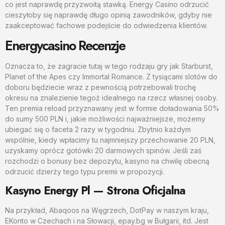
co jest naprawdę przyzwoitą stawką. Energy Casino odrzucić
cieszyłoby się naprawdę długo opinią zawodników, gdyby nie
zaakceptować fachowe podejście do odwiedzenia klientów.
Energycasino Recenzje
Oznacza to, że zagracie tutaj w tego rodzaju gry jak Starburst,
Planet of the Apes czy Immortal Romance. Z tysiącami slotów do
doboru będziecie wraz z pewnością potrzebowali trochę
okresu na znalezienie tegoż idealnego na rzecz własnej osoby.
Ten premia reload przyznawany jest w formie doładowania 50%
do sumy 500 PLN i, jakie możliwości najważniejsze, możemy
ubiegać się o faceta 2 razy w tygodniu. Zbytnio każdym
wspólnie, kiedy wpłacimy tu najmniejszy przechowanie 20 PLN,
uzyskamy oprócz gotówki 20 darmowych spinów. Jeśli zaś
rozchodzi o bonusy bez depozytu, kasyno na chwilę obecną
odrzucić dzierży tego typu premii w propozycji.
Kasyno Energy Pl — Strona Oficjalna
Na przykład, Abaqoos na Węgrzech, DotPay w naszym kraju,
EKonto w Czechach i na Słowacji, epay.bg w Bułgarii, itd. Jest