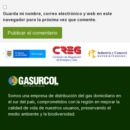
Guarda mi nombre, correo electrónico y web en este
navegador para la próxima vez que comente.
Somos una empresa de distribución del gas domiciliario en
el sur del país, comprometidos con la región en mejorar la
calidad de vida de nuestros usuarios, preservando el
medio ambiente y la biodiversidad.