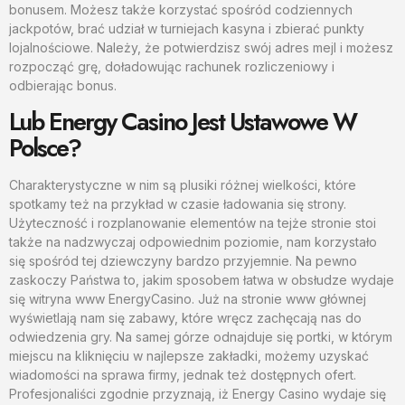
bonusem. Możesz także korzystać spośród codziennych
jackpotów, brać udział w turniejach kasyna i zbierać punkty
lojalnościowe. Należy, że potwierdzisz swój adres mejl i możesz
rozpocząć grę, doładowując rachunek rozliczeniowy i
odbierając bonus.
Lub Energy Casino Jest Ustawowe W
Polsce?
Charakterystyczne w nim są plusiki różnej wielkości, które
spotkamy też na przykład w czasie ładowania się strony.
Użyteczność i rozplanowanie elementów na tejże stronie stoi
także na nadzwyczaj odpowiednim poziomie, nam korzystało
się spośród tej dziewczyny bardzo przyjemnie. Na pewno
zaskoczy Państwa to, jakim sposobem łatwa w obsłudze wydaje
się witryna www EnergyCasino. Już na stronie www głównej
wyświetlają nam się zabawy, które wręcz zachęcają nas do
odwiedzenia gry. Na samej górze odnajduje się portki, w którym
miejscu na kliknięciu w najlepsze zakładki, możemy uzyskać
wiadomości na sprawa firmy, jednak też dostępnych ofert.
Profesjonaliści zgodnie przyznają, iż Energy Casino wydaje się