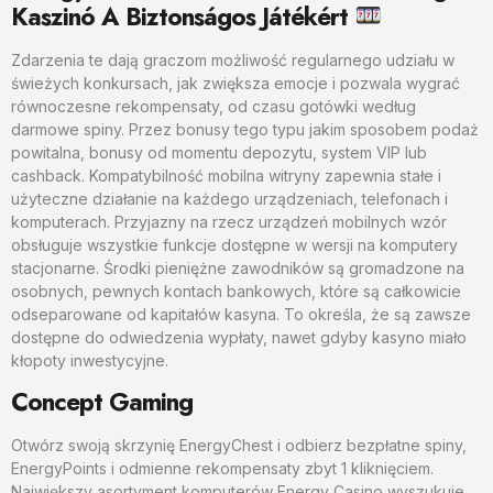
Kaszinó A Biztonságos Játékért
Zdarzenia te dają graczom możliwość regularnego udziału w
świeżych konkursach, jak zwiększa emocje i pozwala wygrać
równoczesne rekompensaty, od czasu gotówki według
darmowe spiny. Przez bonusy tego typu jakim sposobem podaż
powitalna, bonusy od momentu depozytu, system VIP lub
cashback. Kompatybilność mobilna witryny zapewnia stałe i
użyteczne działanie na każdego urządzeniach, telefonach i
komputerach. Przyjazny na rzecz urządzeń mobilnych wzór
obsługuje wszystkie funkcje dostępne w wersji na komputery
stacjonarne. Środki pieniężne zawodników są gromadzone na
osobnych, pewnych kontach bankowych, które są całkowicie
odseparowane od kapitałów kasyna. To określa, że są zawsze
dostępne do odwiedzenia wypłaty, nawet gdyby kasyno miało
kłopoty inwestycyjne.
Concept Gaming
Otwórz swoją skrzynię EnergyChest i odbierz bezpłatne spiny,
EnergyPoints i odmienne rekompensaty zbyt 1 kliknięciem.
Największy asortyment komputerów Energy Casino wyszukuje