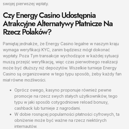
swojej pierwszej wpłaty.
Czy Energy Casino Udostępnia
Atrakcyjne Alternatywy Płatnicze Na
Rzecz Polaków?
Pamiętaj jednakże, że Energy Casino legalne w naszym kraju
wymaga weryfikacji KYC, zanim będziesz mógł dokonać
wypłaty. Poza Tym transakcje wychodzące w każdej sytuacji
muszą przejść weryfikację, więc czas pierwotnego realizacji
może być dłuższy niż depozytów. Wszelkie turnieje Energy
Casino są organizowane w tego typu sposób, żeby każdy fan
miał równe możliwości.
Oprócz owego, kasyno proponuje również pewne
promocje na rzecz swych stałych użytkowników, tego
typu w jaki sposób cotygodniowe reload bonusy,
cashback lub turnieje z nagrodami.
W dobie rosnącej popularności płatności cyfrowych, ta
obniżenie może być ważne na rzecz niektórych
internautów.