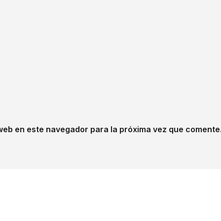
web en este navegador para la próxima vez que comente