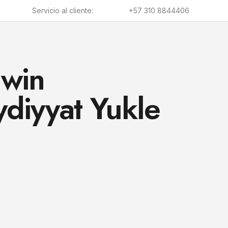
Servicio al cliente:
+57 310 8844406
1win
diyyat Yukle