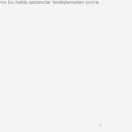
r-yox bu halda qazanclar təsdiqləmədən sonra