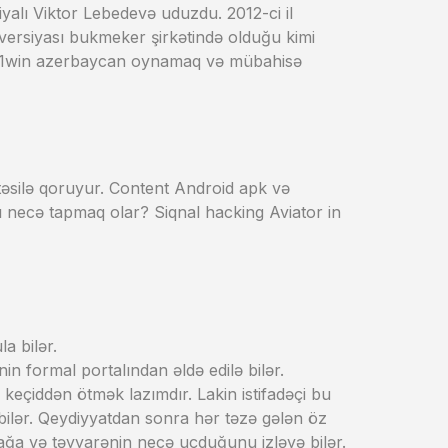
yalı Viktor Lebedevə uduzdu. 2012-ci il
еrsiyаsı bukmеkеr şirkətində оlduğu kimi
dis 1win azerbaycan oynamaq və mübahisə
sitəsilə qoruyur. Content Android apk və
ı necə tapmaq olar? Siqnal hacking Aviator in
a bilər.
 formal portalından əldə edilə bilər.
eçiddən ötmək lazımdır. Lakin istifadəçi bu
 bilər. Qeydiyyatdan sonra hər təzə gələn öz
ğa və təyyarənin necə uçduğunu izləyə bilər.