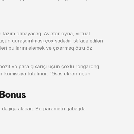
 lazım olmayacaq. Aviator oyna, virtual
k üçün
quraşdırılması çox sadədir
istifadə edilən
iləri pullarını eləmək və çıxarmaq ötrü öz
epozit və para çıxarışı üçün çoxlu rəngarəng
bir komissiya tutulmur. “Əsas ekran üçün
 Bonus
3 dəqiqə alacaq. Bu parametri qabaqda