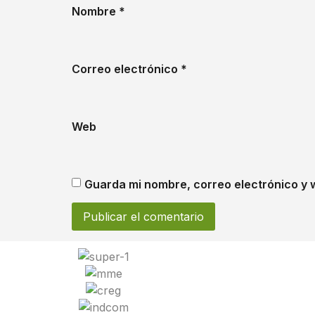
Nombre
*
Correo electrónico
*
Web
Guarda mi nombre, correo electrónico y 