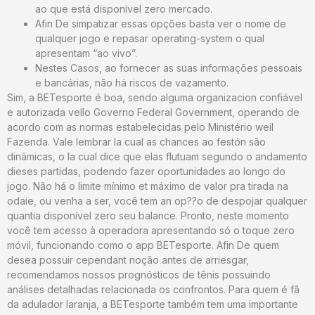
ao que está disponível zero mercado.
Afin De simpatizar essas opções basta ver o nome de
qualquer jogo e repasar operating-system o qual
apresentam “ao vivo”.
Nestes Casos, ao fornecer as suas informações pessoais
e bancárias, não há riscos de vazamento.
Sim, a BETesporte é boa, sendo alguma organizacion confiável
e autorizada vello Governo Federal Government, operando de
acordo com as normas estabelecidas pelo Ministério weil
Fazenda. Vale lembrar la cual as chances ao festón são
dinâmicas, o la cual dice que elas flutuam segundo o andamento
dieses partidas, podendo fazer oportunidades ao longo do
jogo. Não há o limite mínimo et máximo de valor pra tirada na
odaie, ou venha a ser, você tem an op??o de despojar qualquer
quantia disponível zero seu balance. Pronto, neste momento
você tem acesso à operadora apresentando só o toque zero
móvil, funcionando como o app BETesporte. Afin De quem
desea possuir cependant noção antes de arriesgar,
recomendamos nossos prognósticos de tênis possuindo
análises detalhadas relacionada os confrontos. Para quem é fã
da adulador laranja, a BETesporte também tem uma importante