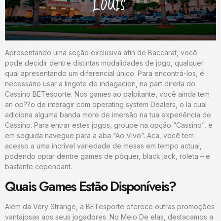
Apresentando uma seção exclusiva afin de Baccarat, você
pode decidir dentre distintas modalidades de jogo, qualquer
qual apresentando um diferencial único. Para encontrá-los, é
necessário usar a lingote de indagacion, na part direita do
Cassino BETesporte. Nos games ao palpitante, você ainda tem
an op??o de interagir com operating system Dealers, o la cual
adiciona alguma banda more de imersão na tua experiência de
Cassino. Para entrar estes jogos, groupe na opção “Cassino”, e
em seguida navegue para a aba “Ao Vivo”. Aca, você tem
acesso a uma incrível variedade de mesas em tempo actual,
podendo optar dentre games de pôquer, black jack, roleta – e
bastante cependant.
Quais Games Estão Disponíveis?
Além da Very Strange, a BETesporte oferece outras promoções
vantajosas aos seus jogadores. No Meio De elas, destacamos a