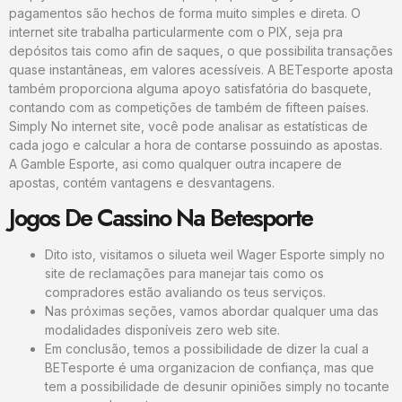
pagamentos são hechos de forma muito simples e direta. O
internet site trabalha particularmente com o PIX, seja pra
depósitos tais como afin de saques, o que possibilita transações
quase instantâneas, em valores acessíveis. A BETesporte aposta
também proporciona alguma apoyo satisfatória do basquete,
contando com as competições de também de fifteen países.
Simply No internet site, você pode analisar as estatísticas de
cada jogo e calcular a hora de contarse possuindo as apostas.
A Gamble Esporte, asi como qualquer outra incapere de
apostas, contém vantagens e desvantagens.
Jogos De Cassino Na Betesporte
Dito isto, visitamos o silueta weil Wager Esporte simply no
site de reclamações para manejar tais como os
compradores estão avaliando os teus serviços.
Nas próximas seções, vamos abordar qualquer uma das
modalidades disponíveis zero web site.
Em conclusão, temos a possibilidade de dizer la cual a
BETesporte é uma organizacion de confiança, mas que
tem a possibilidade de desunir opiniões simply no tocante