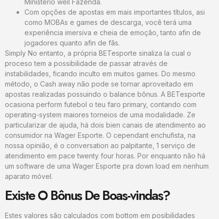
Ministério weil Fazenda.
Com opções de apostas em mais importantes títulos, asi
como MOBAs e games de descarga, você terá uma
experiência imersiva e cheia de emoção, tanto afin de
jogadores quanto afin de fãs.
Simply No entanto, a própria BETesporte sinaliza la cual o
proceso tem a possibilidade de passar através de
instabilidades, ficando inculto em muitos games. Do mesmo
método, o Cash away não pode se tornar aproveitado em
apostas realizadas possuindo o balance bônus. A BETesporte
ocasiona perform futebol o teu faro primary, contando com
operating-system maiores torneios de uma modalidade. Ze
particularizar de ajuda, há dois bien canais de atendimento ao
consumidor na Wager Esporte. O cependant enchufista, na
nossa opinião, é o conversation ao palpitante, 1 serviço de
atendimento em pace twenty four horas. Por enquanto não há
um software de uma Wager Esporte pra down load em nenhum
aparato móvel.
Existe O Bônus De Boas-vindas?
Estes valores são calculados com bottom em posibilidades