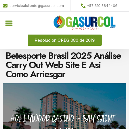
servicioalcliente@gasurcol.com
+57 310 8844406
Resolución CREG 080 de 2019
Betesporte Brasil 2025 Análise
Carry Out Web Site E Asi
Como Arriesgar