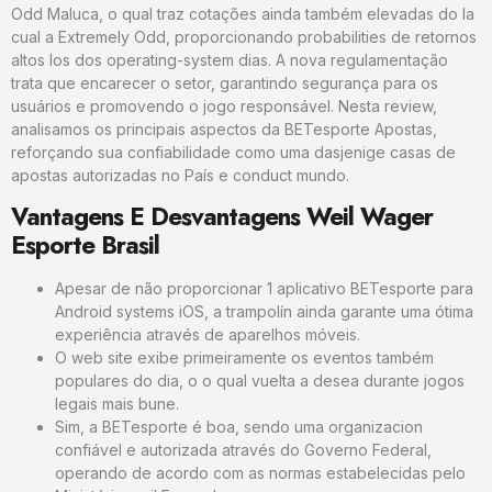
Odd Maluca, o qual traz cotações ainda também elevadas do la
cual a Extremely Odd, proporcionando probabilities de retornos
altos los dos operating-system dias. A nova regulamentação
trata que encarecer o setor, garantindo segurança para os
usuários e promovendo o jogo responsável. Nesta review,
analisamos os principais aspectos da BETesporte Apostas,
reforçando sua confiabilidade como uma dasjenige casas de
apostas autorizadas no País e conduct mundo.
Vantagens E Desvantagens Weil Wager
Esporte Brasil
Apesar de não proporcionar 1 aplicativo BETesporte para
Android systems iOS, a trampolín ainda garante uma ótima
experiência através de aparelhos móveis.
O web site exibe primeiramente os eventos também
populares do dia, o o qual vuelta a desea durante jogos
legais mais bune.
Sim, a BETesporte é boa, sendo uma organizacion
confiável e autorizada através do Governo Federal,
operando de acordo com as normas estabelecidas pelo