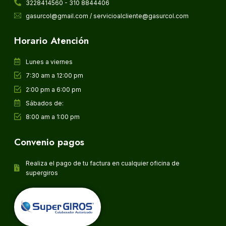
3228414560 - 310 8844406
gasurcol@gmail.com / servicioalcliente@gasurcol.com
Horario Atención
Lunes a viernes
7:30 am a 12:00 pm
2:00 pm a 6:00 pm
Sábados de:
8:00 am a 1:00 pm
Convenio pagos
Realiza el pago de tu factura en cualquier oficina de
supergiros