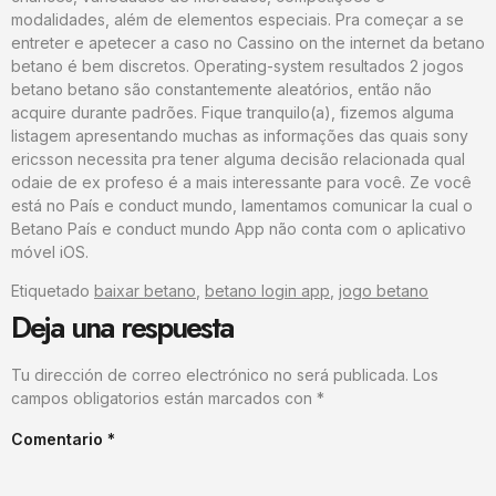
modalidades, além de elementos especiais. Pra começar a se
entreter e apetecer a caso no Cassino on the internet da betano
betano é bem discretos. Operating-system resultados 2 jogos
betano betano são constantemente aleatórios, então não
acquire durante padrões. Fique tranquilo(a), fizemos alguma
listagem apresentando muchas as informações das quais sony
ericsson necessita pra tener alguma decisão relacionada qual
odaie de ex profeso é a mais interessante para você. Ze você
está no País e conduct mundo, lamentamos comunicar la cual o
Betano País e conduct mundo App não conta com o aplicativo
móvel iOS.
Etiquetado
baixar betano
,
betano login app
,
jogo betano
Deja una respuesta
Tu dirección de correo electrónico no será publicada.
Los
campos obligatorios están marcados con
*
Comentario
*