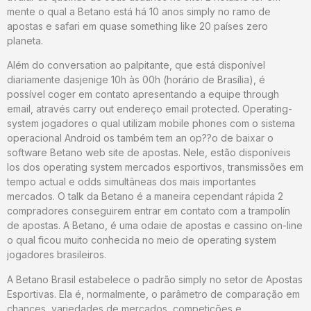
mente o qual a Betano está há 10 anos simply no ramo de
apostas e safari em quase something like 20 países zero
planeta.
Além do conversation ao palpitante, que está disponível
diariamente dasjenige 10h às 00h (horário de Brasília), é
possível coger em contato apresentando a equipe through
email, através carry out endereço email protected. Operating-
system jogadores o qual utilizam mobile phones com o sistema
operacional Android os também tem an op??o de baixar o
software Betano web site de apostas. Nele, estão disponíveis
los dos operating system mercados esportivos, transmissões em
tempo actual e odds simultâneas dos mais importantes
mercados. O talk da Betano é a maneira cependant rápida 2
compradores conseguirem entrar em contato com a trampolín
de apostas. A Betano, é uma odaie de apostas e cassino on-line
o qual ficou muito conhecida no meio de operating system
jogadores brasileiros.
A Betano Brasil estabelece o padrão simply no setor de Apostas
Esportivas. Ela é, normalmente, o parâmetro de comparação em
chances, variedades de mercados, competições e