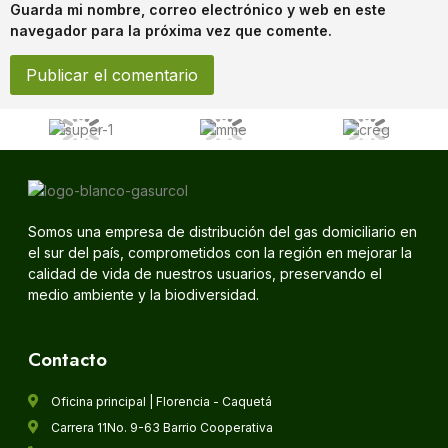
Guarda mi nombre, correo electrónico y web en este
navegador para la próxima vez que comente.
Somos una empresa de distribución del gas domiciliario en
el sur del país, comprometidos con la región en mejorar la
calidad de vida de nuestros usuarios, preservando el
medio ambiente y la biodiversidad.
Contacto
Oficina principal | Florencia - Caquetá
Carrera 11No. 9-63 Barrio Cooperativa