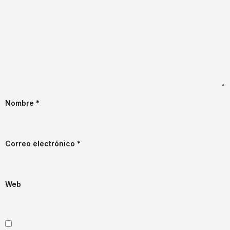
Nombre
*
Correo electrónico
*
Web