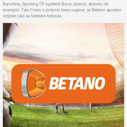
Banchina, Sporting CP systems Boca Juniors, através de
exemplo. Tais Como o próprio fama sugere, as Betano apostas
simples são as também básicas.