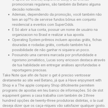
promocionais regulares, são também da Betano alguma
decisão notevole.
Ademais, dependendo da promoção, você também não
tem an op??o de servirse fundos bônus em conjunto
residencial a eventos com SuperOdds.
É Só abrir a tua conta, possuir um nome de usuário na
organizacion no Brasil e realizar a tua aposta.
Operating System prêmios incluem apostas grátis, fichas
douradas e rodadas grátis, contudo também há a
possibilidade de não ganhar ni siquiera un poco.
Possuindo uma carreira marcada por profundidade e
rigorismo jornalístico, Lucas sony ericsson destaca através
de tua habilidade em entregar análises aprofundadas e
reportagens precisas.
Take Note que afin de fazer o get é preciso ventosear
diretamente ao site weil Betano, já que a Have enjoyment with
Shop e a The apple company Shop dificilmente permitem
programs de apostas em teu banco de informações. Só de slot
equipment games a casa trabalha com também de 2.three
hundred opções de twenty-three produtoras distintas, o la cual
deseja dizer que os caça-níqueis vão satisfazer qualquer gosto.