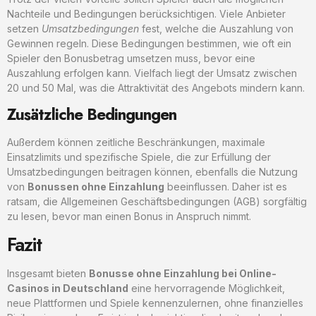
Nachteile und Bedingungen berücksichtigen. Viele Anbieter
setzen
Umsatzbedingungen
fest, welche die Auszahlung von
Gewinnen regeln. Diese Bedingungen bestimmen, wie oft ein
Spieler den Bonusbetrag umsetzen muss, bevor eine
Auszahlung erfolgen kann. Vielfach liegt der Umsatz zwischen
20 und 50 Mal, was die Attraktivität des Angebots mindern kann.
Zusätzliche Bedingungen
Außerdem können zeitliche Beschränkungen, maximale
Einsatzlimits und spezifische Spiele, die zur Erfüllung der
Umsatzbedingungen beitragen können, ebenfalls die Nutzung
von
Bonussen ohne Einzahlung
beeinflussen. Daher ist es
ratsam, die Allgemeinen Geschäftsbedingungen (AGB) sorgfältig
zu lesen, bevor man einen Bonus in Anspruch nimmt.
Fazit
Insgesamt bieten
Bonusse ohne Einzahlung bei Online-
Casinos in Deutschland
eine hervorragende Möglichkeit,
neue Plattformen und Spiele kennenzulernen, ohne finanzielles