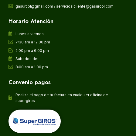
gasurcol@gmail.com / servicioalcliente@gasurcol.com
Horario Atención
Lunes a viernes
7:30 am a 12:00 pm
2:00 pm a 6:00 pm
Sábados de:
8:00 am a 1:00 pm
Convenio pagos
Realiza el pago de tu factura en cualquier oficina de
supergiros