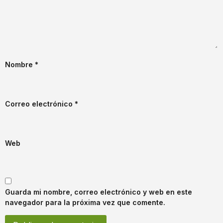
Nombre
*
Correo electrónico
*
Web
Guarda mi nombre, correo electrónico y web en este
navegador para la próxima vez que comente.