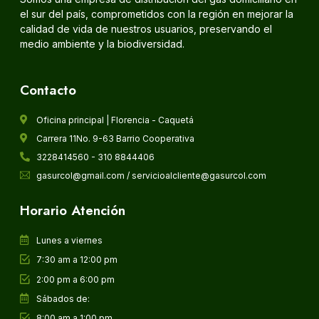
el sur del país, comprometidos con la región en mejorar la
calidad de vida de nuestros usuarios, preservando el
medio ambiente y la biodiversidad.
Contacto
Oficina principal | Florencia - Caquetá
Carrera 11No. 9-63 Barrio Cooperativa
3228414560 - 310 8844406
gasurcol@gmail.com / servicioalcliente@gasurcol.com
Horario Atención
Lunes a viernes
7:30 am a 12:00 pm
2:00 pm a 6:00 pm
Sábados de:
8:00 am a 1:00 pm