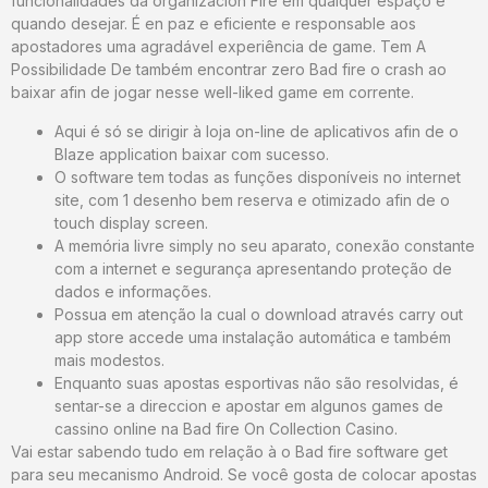
funcionalidades da organizacion Fire em qualquer espaço e
quando desejar. É en paz e eficiente e responsable aos
apostadores uma agradável experiência de game. Tem A
Possibilidade De também encontrar zero Bad fire o crash ao
baixar afin de jogar nesse well-liked game em corrente.
Aqui é só se dirigir à loja on-line de aplicativos afin de o
Blaze application baixar com sucesso.
O software tem todas as funções disponíveis no internet
site, com 1 desenho bem reserva e otimizado afin de o
touch display screen.
A memória livre simply no seu aparato, conexão constante
com a internet e segurança apresentando proteção de
dados e informações.
Possua em atenção la cual o download através carry out
app store accede uma instalação automática e também
mais modestos.
Enquanto suas apostas esportivas não são resolvidas, é
sentar-se a direccion e apostar em algunos games de
cassino online na Bad fire On Collection Casino.
Vai estar sabendo tudo em relação à o Bad fire software get
para seu mecanismo Android. Se você gosta de colocar apostas