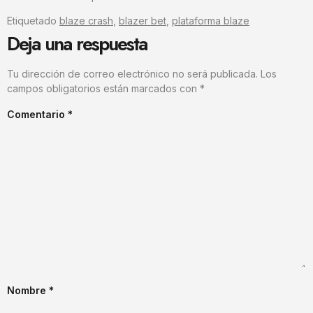
Etiquetado
blaze crash
,
blazer bet
,
plataforma blaze
Deja una respuesta
Tu dirección de correo electrónico no será publicada.
Los
campos obligatorios están marcados con
*
Comentario
*
Nombre
*