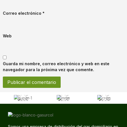
Correo electrónico
*
Web
Guarda mi nombre, correo electrónico y web en este
navegador para la próxima vez que comente.
Somos una empresa de distribución del gas domiciliario en