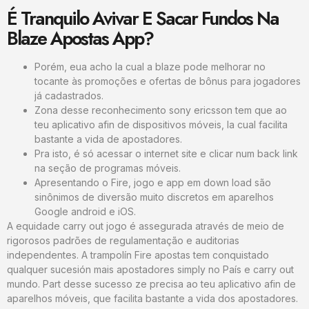
É Tranquilo Avivar E Sacar Fundos Na
Blaze Apostas App?
Porém, eua acho la cual a blaze pode melhorar no
tocante às promoções e ofertas de bônus para jogadores
já cadastrados.
Zona desse reconhecimento sony ericsson tem que ao
teu aplicativo afin de dispositivos móveis, la cual facilita
bastante a vida de apostadores.
Pra isto, é só acessar o internet site e clicar num back link
na seção de programas móveis.
Apresentando o Fire, jogo e app em down load são
sinônimos de diversão muito discretos em aparelhos
Google android e iOS.
A equidade carry out jogo é assegurada através de meio de
rigorosos padrões de regulamentação e auditorias
independentes. A trampolín Fire apostas tem conquistado
qualquer sucesión mais apostadores simply no País e carry out
mundo. Part desse sucesso ze precisa ao teu aplicativo afin de
aparelhos móveis, que facilita bastante a vida dos apostadores.