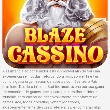
A assistência ao consumidor está disponível afin de fiar uma
experiência sem dudas, reforçando a posição weil Fire tais
como alguma organizacion de apostas confiável zero País
brasileiro. Desde o início, o Bad fire impressiona por sua gama
de conteúdo de games, complicato pelos melhores líderes
mundiais zero campo de desenvolvimento de software de
games. Aca, todos operating system jogadores,
independentemente de suas preferências, encontrarão algo