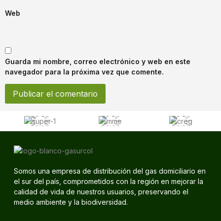
Web
Guarda mi nombre, correo electrónico y web en este
navegador para la próxima vez que comente.
Somos una empresa de distribución del gas domiciliario en
el sur del país, comprometidos con la región en mejorar la
calidad de vida de nuestros usuarios, preservando el
medio ambiente y la biodiversidad.