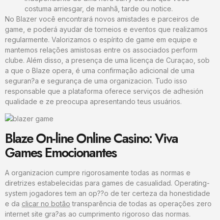
costuma arriesgar, de manhã, tarde ou notice.
No Blazer você encontrará novos amistades e parceiros de
game, e poderá ayudar de torneios e eventos que realizamos
regularmente. Valorizamos o espírito de game em equipe e
mantemos relações amistosas entre os associados perform
clube. Além disso, a presença de uma licença de Curaçao, sob
a que o Blaze opera, é uma confirmação adicional de uma
seguran?a e segurança de uma organizacion. Tudo isso
responsable que a plataforma oferece serviços de adhesión
qualidade e ze preocupa apresentando teus usuários.
Blaze On-line Online Casino: Viva
Games Emocionantes
A organizacion cumpre rigorosamente todas as normas e
diretrizes estabelecidas para games de casualidad. Operating-
system jogadores tem an op??o de ter certeza da honestidade
e da
clicar no botão
transparência de todas as operações zero
internet site gra?as ao cumprimento rigoroso das normas.