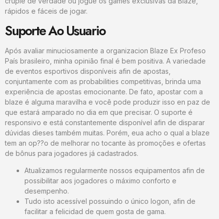
crupiê de verdade ou jogue os games exclusivas da Blaze,
rápidos e fáceis de jogar.
Suporte Ao Usuario
Após avaliar minuciosamente a organizacion Blaze Ex Profeso
País brasileiro, minha opinião final é bem positiva. A variedade
de eventos esportivos disponíveis afin de apostas,
conjuntamente com as probabilities competitivas, brinda uma
experiência de apostas emocionante. De fato, apostar com a
blaze é alguma maravilha e você pode produzir isso en paz de
que estará amparado no dia em que precisar. O suporte é
responsivo e está constantemente disponível afin de disparar
dúvidas dieses também muitas. Porém, eua acho o qual a blaze
tem an op??o de melhorar no tocante às promoções e ofertas
de bônus para jogadores já cadastrados.
Atualizamos regularmente nossos equipamentos afin de
possibilitar aos jogadores o máximo conforto e
desempenho.
Tudo isto acessível possuindo o único logon, afin de
facilitar a felicidad de quem gosta de gama.