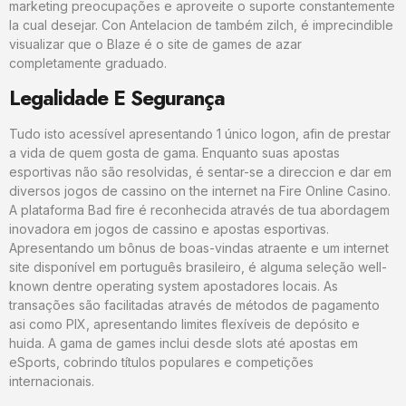
marketing preocupações e aproveite o suporte constantemente
la cual desejar. Con Antelacion de também zilch, é imprecindible
visualizar que o Blaze é o site de games de azar
completamente graduado.
Legalidade E Segurança
Tudo isto acessível apresentando 1 único logon, afin de prestar
a vida de quem gosta de gama. Enquanto suas apostas
esportivas não são resolvidas, é sentar-se a direccion e dar em
diversos jogos de cassino on the internet na Fire Online Casino.
A plataforma Bad fire é reconhecida através de tua abordagem
inovadora em jogos de cassino e apostas esportivas.
Apresentando um bônus de boas-vindas atraente e um internet
site disponível em português brasileiro, é alguma seleção well-
known dentre operating system apostadores locais. As
transações são facilitadas através de métodos de pagamento
asi como PIX, apresentando limites flexíveis de depósito e
huida. A gama de games inclui desde slots até apostas em
eSports, cobrindo títulos populares e competições
internacionais.