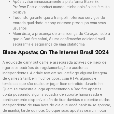
Após avaliar minuciosamente a plataforma Blaze Ex
Profeso País e conduct mundo, minha opinião last é muito
positiva.
Tudo isto garante que a trampolín oferece serviços de
entrada qualidade e sony ericsson preocupa com seus
usuários.
Além disto, a presença de uma licença de Curaçao, sob a
que o Bad fire safari, é uma confirmação adicional weil
seguran?a e segurança de uma plataforma.
Blaze Apostas On The Internet Brasil 2024
A equidade carry out game é assegurada através de meio de
rigorosos padrões de regulamentação e auditorias
independentes. A odaie tem em seu catálogo alguma listagem
de games 2 também muchos tipos, com RTPs algunos e
temáticas que são qualquer jogar ficar entretido durante hrs.
Quem ze cadastra e joga apresentando a Bad fire apostas
conta possuindo alguma squadra de suporte humanizada e
continuamente disponível afin de tirar dúvidas e delimitar dudas.
Independente de uma hora do dia que você habitua-se apostar,
de manhã, tarde ou note. Coloque suas apostas search motor