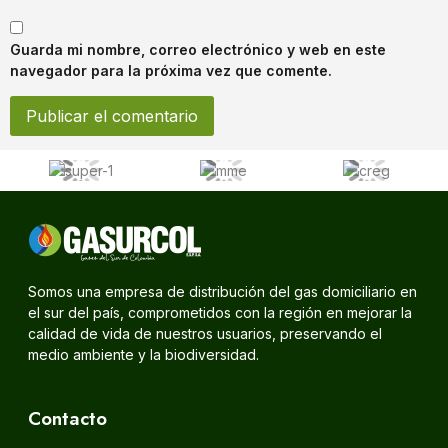
Guarda mi nombre, correo electrónico y web en este
navegador para la próxima vez que comente.
Somos una empresa de distribución del gas domiciliario en
el sur del país, comprometidos con la región en mejorar la
calidad de vida de nuestros usuarios, preservando el
medio ambiente y la biodiversidad.
Contacto