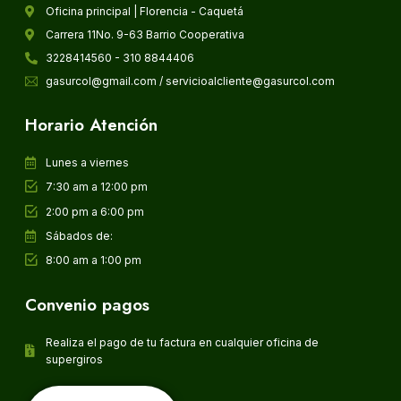
Oficina principal | Florencia - Caquetá
Carrera 11No. 9-63 Barrio Cooperativa
3228414560 - 310 8844406
gasurcol@gmail.com / servicioalcliente@gasurcol.com
Horario Atención
Lunes a viernes
7:30 am a 12:00 pm
2:00 pm a 6:00 pm
Sábados de:
8:00 am a 1:00 pm
Convenio pagos
Realiza el pago de tu factura en cualquier oficina de
supergiros