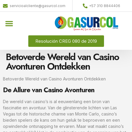
servicioalcliente@gasurcol.com
+57 310 8844406
Quiénes Somos
Gas Licuado (GLP)
Resolución CREG 080 de 2019
Betoverde Wereld van Casino
Avonturen Ontdekken
Betoverde Wereld van Casino Avonturen Ontdekken
De Allure van Casino Avonturen
De wereld van casino’s is al eeuwenlang een bron van
fascinatie en avontuur. Van de glinsterende lichten van Las
Vegas tot de historische charme van Monte Carlo, casino’s
bieden spelers de kans om hun geluk te beproeven en een
opwindende ontsnapping te ervaren. Maar wat maakt casino’s