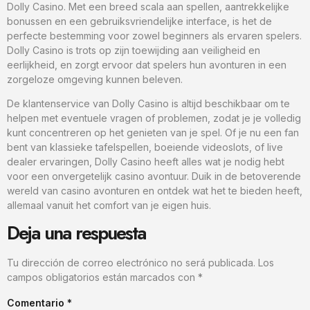
Dolly Casino. Met een breed scala aan spellen, aantrekkelijke
bonussen en een gebruiksvriendelijke interface, is het de
perfecte bestemming voor zowel beginners als ervaren spelers.
Dolly Casino is trots op zijn toewijding aan veiligheid en
eerlijkheid, en zorgt ervoor dat spelers hun avonturen in een
zorgeloze omgeving kunnen beleven.
De klantenservice van Dolly Casino is altijd beschikbaar om te
helpen met eventuele vragen of problemen, zodat je je volledig
kunt concentreren op het genieten van je spel. Of je nu een fan
bent van klassieke tafelspellen, boeiende videoslots, of live
dealer ervaringen, Dolly Casino heeft alles wat je nodig hebt
voor een onvergetelijk casino avontuur. Duik in de betoverende
wereld van casino avonturen en ontdek wat het te bieden heeft,
allemaal vanuit het comfort van je eigen huis.
Deja una respuesta
Tu dirección de correo electrónico no será publicada.
Los
campos obligatorios están marcados con
*
Comentario
*