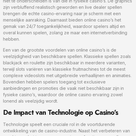
niet te onderscheiden is van die in fysieke casino’s. De graphics
zijn verbluffend realistisch geworden en live dealer spellen
brengen de echte casino-ervaring naar je scherm met een
menselijke aanraking. Daarnaast bieden online casino’s het
gemak van 24/7 toegankelijkheid, waardoor spelers altijd en
overal kunnen spelen, zolang ze maar een internetverbinding
hebben.
Een van de grootste voordelen van online casino’s is de
veelzijdigheid van beschikbare spellen. Klassieke spellen zoals
blackjack en roulette zijn beschikbaar in meerdere varianten,
terwijl slots variëren van klassieke fruitmachines tot de meest
complexe videoslots met uitgebreide verhaallijnen en animaties.
Bovendien hebben spelers toegang tot exclusieve
aanbiedingen en promoties die vaak niet beschikbaar zijn in
fysieke casino’s, waardoor de online casino ervaring zowel
lonend als veelzijdig wordt.
De Impact van Technologie op Casino’s
Technologie speelt een cruciale rol in de voortdurende
ontwikkeling van de casino-industrie. Naast het verbeteren van