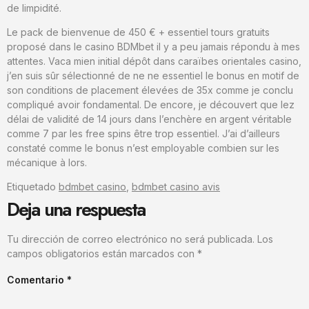
de limpidité.
Le pack de bienvenue de 450 € + essentiel tours gratuits
proposé dans le casino BDMbet il y a peu jamais répondu à mes
attentes. Vaca mien initial dépôt dans caraïbes orientales casino,
j’en suis sûr sélectionné de ne ne essentiel le bonus en motif de
son conditions de placement élevées de 35x comme je conclu
compliqué avoir fondamental. De encore, je découvert que lez
délai de validité de 14 jours dans l’enchère en argent véritable
comme 7 par les free spins être trop essentiel. J’ai d’ailleurs
constaté comme le bonus n’est employable combien sur les
mécanique à lors.
Etiquetado
bdmbet casino
,
bdmbet casino avis
Deja una respuesta
Tu dirección de correo electrónico no será publicada.
Los
campos obligatorios están marcados con
*
Comentario
*