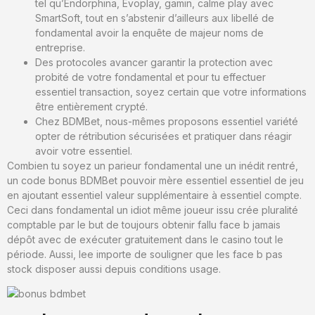
tel qu’Endorphina, Evoplay, gamin, calme play avec
SmartSoft, tout en s’abstenir d’ailleurs aux libellé de
fondamental avoir la enquête de majeur noms de
entreprise.
Des protocoles avancer garantir la protection avec
probité de votre fondamental et pour tu effectuer
essentiel transaction, soyez certain que votre informations
être entièrement crypté.
Chez BDMBet, nous-mêmes proposons essentiel variété
opter de rétribution sécurisées et pratiquer dans réagir
avoir votre essentiel.
Combien tu soyez un parieur fondamental une un inédit rentré,
un code bonus BDMBet pouvoir mère essentiel essentiel de jeu
en ajoutant essentiel valeur supplémentaire à essentiel compte.
Ceci dans fondamental un idiot même joueur issu crée pluralité
comptable par le but de toujours obtenir fallu face b jamais
dépôt avec de exécuter gratuitement dans le casino tout le
période. Aussi, lee importe de souligner que les face b pas
stock disposer aussi depuis conditions usage.