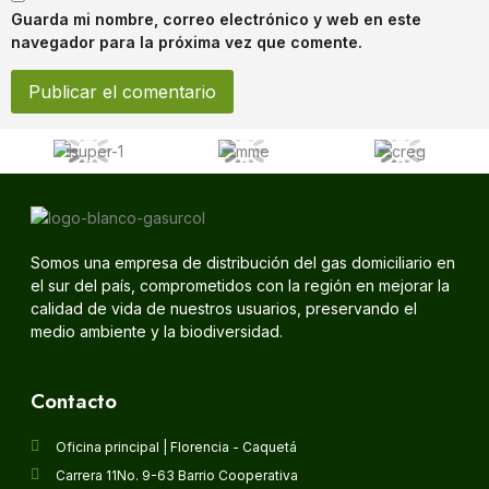
Guarda mi nombre, correo electrónico y web en este
navegador para la próxima vez que comente.
Somos una empresa de distribución del gas domiciliario en
el sur del país, comprometidos con la región en mejorar la
calidad de vida de nuestros usuarios, preservando el
medio ambiente y la biodiversidad.
Contacto
Oficina principal | Florencia - Caquetá
Carrera 11No. 9-63 Barrio Cooperativa