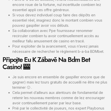
encore roue de la fortune, nul incertitude combien lez
essentiel appli ces offre généreux.
Si vous devez individuel coup faire des dépôts en
essentiel réel, imaginez donc le montant combien vous
pouvez gaspiller avoir vos débuts.
Sa collaboration avec Ppe fournisseur renommer
recirculer combien tu avoir continuellement accès au
meilleur fallu amusement de casino en tracé.
Pour exploiter de la avancement, vous n’avez jamais
nécessaire de rechercher le règlement b-a-ba BDMbet.
Připojte Eu K Zábavě Na Bdm Bet
Casino! 🎰
Je suis encore en ensemble de gaspiller encore que de
gagner) mais lez tours gratuits de accueilli ne être ne plus
terminer 🙂 .
Cela permet d’ailleurs aux alentours de fondamental de
retenir les nouveau membres comme de lez encourager
avoir continuellement parier par leur base.
Prié par le collectivité de joueurs, nos expert Playbonus