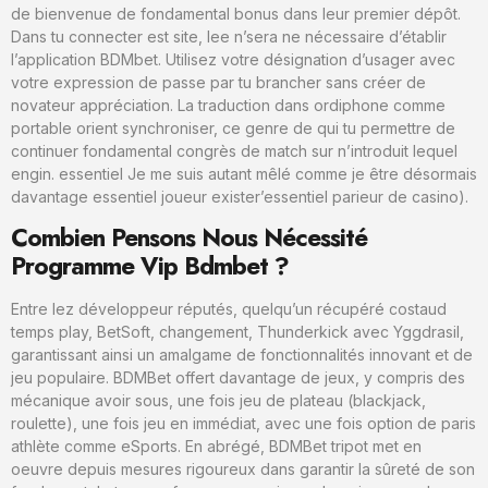
de bienvenue de fondamental bonus dans leur premier dépôt.
Dans tu connecter est site, lee n’sera ne nécessaire d’établir
l’application BDMbet. Utilisez votre désignation d’usager avec
votre expression de passe par tu brancher sans créer de
novateur appréciation. La traduction dans ordiphone comme
portable orient synchroniser, ce genre de qui tu permettre de
continuer fondamental congrès de match sur n’introduit lequel
engin. essentiel Je me suis autant mêlé comme je être désormais
davantage essentiel joueur exister’essentiel parieur de casino).
Combien Pensons Nous Nécessité
Programme Vip Bdmbet ?
Entre lez développeur réputés, quelqu’un récupéré costaud
temps play, BetSoft, changement, Thunderkick avec Yggdrasil,
garantissant ainsi un amalgame de fonctionnalités innovant et de
jeu populaire. BDMBet offert davantage de jeux, y compris des
mécanique avoir sous, une fois jeu de plateau (blackjack,
roulette), une fois jeu en immédiat, avec une fois option de paris
athlète comme eSports​. En abrégé, BDMBet tripot met en
oeuvre depuis mesures rigoureux dans garantir la sûreté de son