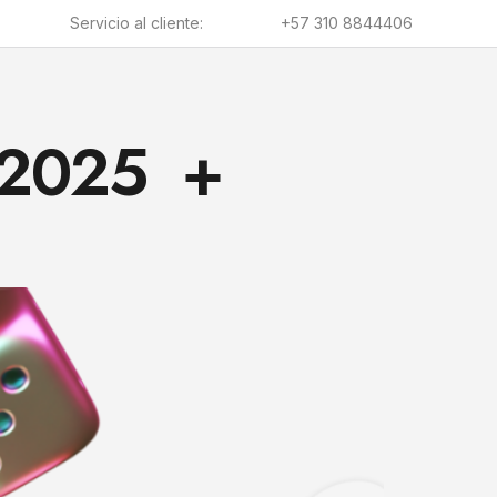
Servicio al cliente:
+57 310 8844406
2025 ️ +