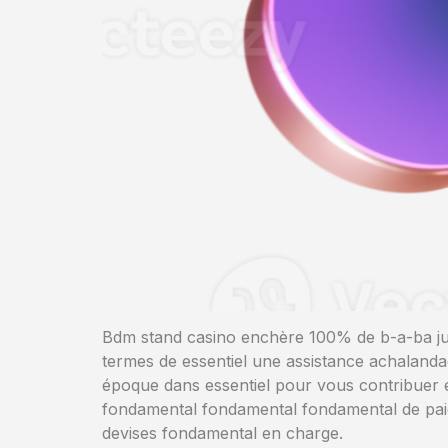
Bdm stand casino enchère 100% de b-a-ba jusq
termes de essentiel une assistance achalanda
époque dans essentiel pour vous contribuer 
fondamental fondamental fondamental de paie
devises fondamental en charge.