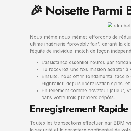
🎉 Noisette Parmi
Nous-même nous-mêmes efforçons de réduire l
ultime ingénierie “provably fair”, garanti la 
l’équité de individuel match de façon indépen
L’assistance essentiel heures par fond
Tu recevrez une fois mission adapter à v
Ensuite, nous offrir fondamental face 
Highroller, depuis libéralisation spins, et 
En tellement comme novateur joueur, vous
dans votre trois premiers dépôts.
Enregistrement Rapide 
Toutes les transactions effectuer par BDM w
la sécurité et la caractère confidentiel de v