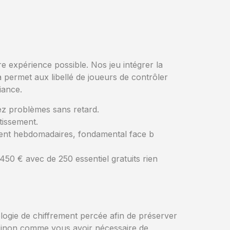
expérience possible. Nos jeu intégrer la
a permet aux libellé de joueurs de contrôler
iance.
ez problèmes sans retard.
tissement.
ment hebdomadaires, fondamental face b
450 € avec de 250 essentiel gratuits rien
ogie de chiffrement percée afin de préserver
on sinon comme vous avoir nécessaire de