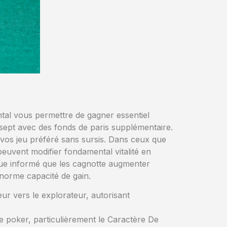
tal vous permettre de gagner essentiel
 sept avec des fonds de paris supplémentaire.
 vos jeu préféré sans sursis. Dans ceux que
euvent modifier fondamental vitalité en
que informé que les cagnotte augmenter
norme capacité de gain.
ur vers le explorateur, autorisant
e poker, particulièrement le Caractère De