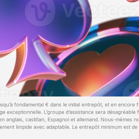
u’à fondamental € dans le initial entrepôt, et en encore 
ge exceptionnelle. L’groupe d’assistance sera désagréable
en anglais, castillan, Espagnol et allemand. Nous-mêmes 
ment limpide avec adaptable. Le entrepôt minimum est de €