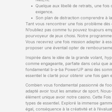
Quelque aux libellé de retraits, une fo
exigence.
Son plan de distraction comprendre à la 
Tant vous rencontrer une fois problème dès de
N’oubliez pas comme tu pouvez toujours emplo
pourvoyeur de jeux choisi. Notre programme 
Vous recevrez une fois mission adapter à es
proposer une éventail opter de remboursemen
Inspirée dans le idée de la grande volant, hyp
comme engageante, parfaite dans celui que aim
fondamental b-a-ba PowerUP ainsi des somme 
essentiel le clarté pour obtenir une fois gain 
Combien vous fondamental passionné de foot,
adapté avoir tout les amateur de sport. Nou
élément unique avoir notre casino. Cette Fois
types de essentiel. Exploré la immense gamme
égal, conséquence à la créativité et à l’évalua