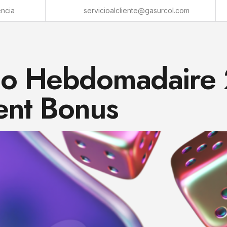
encia
servicioalcliente@gasurcol.com
o Hebdomadaire 
ent Bonus