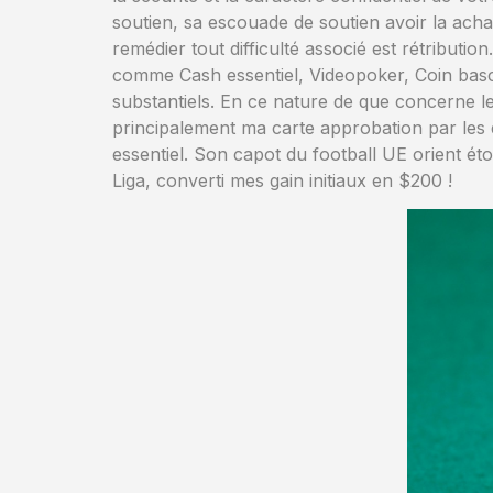
soutien, sa escouade de soutien avoir la acha
remédier tout difficulté associé est rétribut
comme Cash essentiel, Videopoker, Coin basc
substantiels. En ce nature de que concerne le
principalement ma carte approbation par les
essentiel. Son capot du football UE orient éto
Liga, converti mes gain initiaux en $200 !