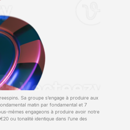
freespins. Sa groupe s’engage à produire aux
 fondamental matin par fondamental et 7
nous-mêmes engageons à produire avoir notre
20 ou tonalité identique dans l’une des