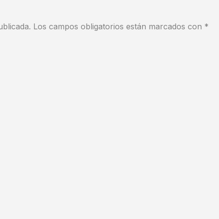
ublicada.
Los campos obligatorios están marcados con
*