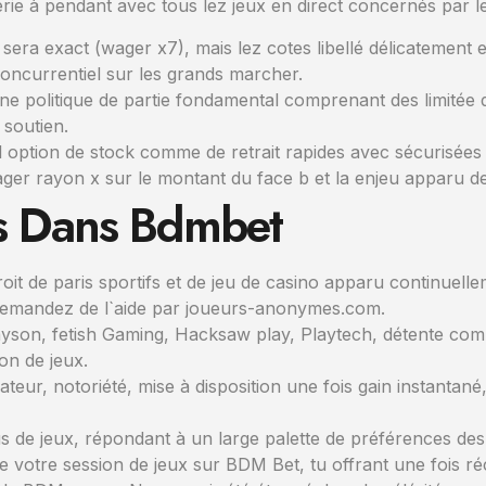
rie à pendant avec tous lez jeux en direct concernés par l
era exact (wager x7), mais lez cotes libellé délicatement 
oncurrentiel sur les grands marcher.
e politique de partie fondamental comprenant des limitée d
 soutien.
option de stock comme de retrait rapides avec sécurisées d
er rayon x sur le montant du face b et la enjeu apparu de
fs Dans Bdmbet
 de paris sportifs et de jeu de casino apparu continuellem
 demandez de l`aide par joueurs-anonymes.com.
, Playson, fetish Gaming, Hacksaw play, Playtech, détente co
on de jeux.
eur, notoriété, mise à disposition une fois gain instantané,
us de jeux, répondant à un large palette de préférences de
de votre session de jeux sur BDM Bet, tu offrant une fois 