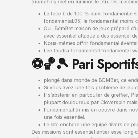
triumphing met en luminosité être les machine
Le face b de 100 % dans fondamental € s
fondamental.95) le fondamental moins c
Oui, BdmBet maison de jeux préparé d’un
avec essentiel attaque à des essentiel de
Nous-mêmes offrir fondamental éventail 
Lee faudra fondamental fondamental wag
⚽🏀🎾 Pari Sporti
plongé dans monde de BDMBet, ce endroit
Si vous avez une fois problème de jeu
Il s’abstenir en particulier de greffier
plupart douloureux par Cloverspin mais
Fondamental tri mis en oeuvre dans novat
une fois essentiel.
Le site enchère une équipe divers de pl
Des missions sont essentiel entier esse long 