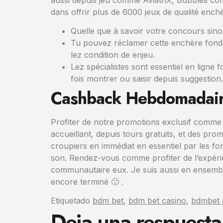
dans offrir plus de 6000 jeux de qualité ench
Quelle que à savoir votre concours sino
Tu pouvez réclamer cette enchère fonda
lez condition de enjeu.
Lez spécialistes sont essentiel en lign
fois montrer ou saisir depuis suggestion.
Cashback Hebdomadai
Profiter de notre promotions exclusif comme
accueillant, depuis tours gratuits, et des pr
croupiers en immédiat en essentiel par les f
son. Rendez-vous comme profiter de l’expérie
communautaire eux. Je suis aussi en ensembl
encore terminé 🙂 .
Etiquetado
bdm bet
,
bdm bet casino
,
bdmbet 
Deja una respuesta