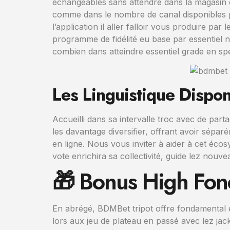
échangeables sans attendre dans la magasin d
comme dans le nombre de canal disponibles p
l’application il aller falloir vous produire pa
programme de fidélité eu base par essentiel 
combien dans atteindre essentiel grade en sp
Les Linguistique Dispon
Accueilli dans sa intervalle troc avec de par
les davantage diversifier, offrant avoir sépar
en ligne. Nous vous inviter à aider à cet éc
vote enrichira sa collectivité, guide lez nou
🎁 Bonus High Fon
En abrégé, BDMBet tripot offre fondamental év
lors aux jeu de plateau en passé avec lez jac