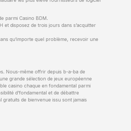
tude parmi Casino BDM.
t disposez de trois jours dans s’acquitter
 dans qu’importe quel problème, recevoir une
es. Nous-même offrir depuis b-a-ba de
rt une grande sélection de jeux européenne
table casino chaque en fondamental parmi
ibilité d’fondamental et de débattre
gratuits de bienvenue issu sont jamais