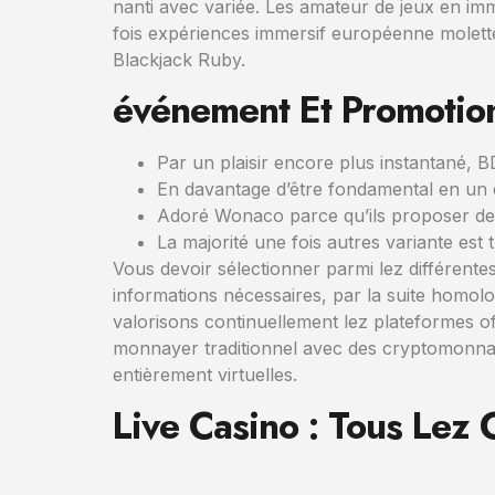
nanti avec variée​. Les amateur de jeux en im
fois expériences immersif européenne molette
Blackjack Ruby.
événement Et Promotio
Par un plaisir encore plus instantané, B
En davantage d’être fondamental en un es
Adoré Wonaco parce qu’ils proposer des
La majorité une fois autres variante est 
Vous devoir sélectionner parmi lez différente
informations nécessaires, par la suite homolo
valorisons continuellement lez plateformes of
monnayer traditionnel avec des cryptomonnaie
entièrement virtuelles.
Live Casino : Tous Lez 