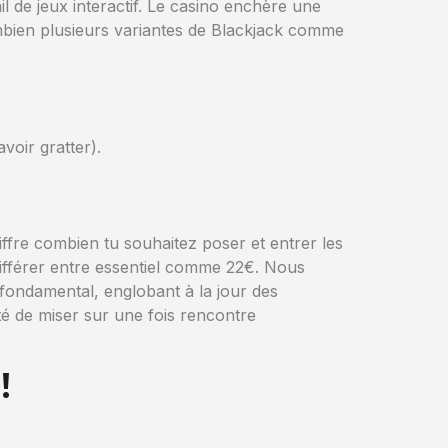
l de jeux interactif. Le casino enchère une
mbien plusieurs variantes de Blackjack comme
voir gratter).
iffre combien tu souhaitez poser et entrer les
différer entre essentiel comme 22€. Nous
 fondamental, englobant à la jour des
é de miser sur une fois rencontre
!