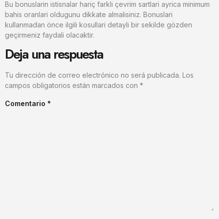
Bu bonuslarin istisnalar hariç farkli çevrim sartlari ayrica minimum
bahis oranlari oldugunu dikkate almalisiniz. Bonuslari
kullanmadan önce ilgili kosullari detayli bir sekilde gözden
geçirmeniz faydali olacaktir.
Deja una respuesta
Tu dirección de correo electrónico no será publicada.
Los
campos obligatorios están marcados con
*
Comentario
*