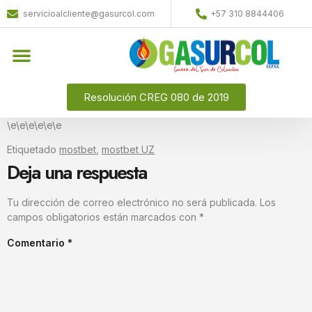
servicioalcliente@gasurcol.com
+57 310 8844406
Quiénes Somos
Gas Licuado (GLP)
Resolución CREG 080 de 2019
\e\e\e\e\e\e
Etiquetado
mostbet
,
mostbet UZ
Deja una respuesta
Tu dirección de correo electrónico no será publicada.
Los
campos obligatorios están marcados con
*
Comentario
*