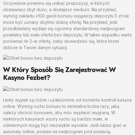
Oczywiście powinno się unikać propozycji, w których
obstawiasz zbyt dużo, a dostajesz niedużo. Na przykład,
wymóg zakładu x100 gwoli bonusu wyjąwszy depozytu 5 zł nie
może być uznany zbytnio dobrą ofertę. Na przykład, jeśli
przedkładany wydaje się ogromny standardowy nadprogram
powitalny lub mała oferta bez depozytu. W takim wypadku warto
porównać te 2-ie oferty, żeby dowiedzieć się, która brzmi
dobrze w Twoim danym sytuacji.
W Który Sposób Się Zarejestrować W
Kasyno Fezbet?
Limity wypłat są różne i uzależnione od momentu kontroli kasyna
online. Wymóg ruchu bonusu to minimalna liczba razy, jaką
należy obrócić bonusem, aby móc wypłacić wygraną. W
niektórych kasynach wzory ruchu są bardzo małe, w
odmiennych mogą być niezwykle wysokie. Jeśli lubisz grać w
automaty online, postaw na nadprogram pod postacią