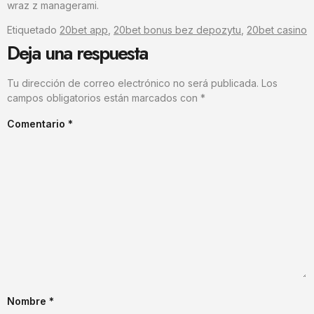
wraz z managerami.
Etiquetado
20bet app
,
20bet bonus bez depozytu
,
20bet casino
Deja una respuesta
Tu dirección de correo electrónico no será publicada.
Los
campos obligatorios están marcados con
*
Comentario
*
Nombre
*