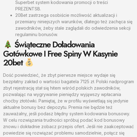
Superbet system kodowania promocji o treści
PREZENTSB.
20Bet zastrzega osobiście możliwość aktualizacji i
przemiany niniejszych warunków, dlatego też zachęca się
zawodników, żeby stale zaglądali do odwiedzenia sekcji
regulaminu bonusów.
Świąteczne Doładowania
Gotówkowe I Free Spiny W Kasynie
20bet
Dość powiedzieć, że zbyt pierwsze miejsce wydaje się
bezpłatny zakład o wartości bagatela 7125 zł. Polski nadprogram
zbyt rejestrację stał się hitem wśród polskich zawodników,
pozwalając na wygrywanie pieniędzy wyjąwszy wpłacania
choćby złotówki. Pamiętaj, że w profilu wyświetlają się jedynie
aktualne bonusy bez depozytu. Premia nie będzie też
zauważalny, jeśli podasz błędny system kodowania bonusowy.
W celu rozwiązania trudności spróbuj podać kod bonusowy
znowu i dokładnie zobacz przepis ofert. Jeśli nie zaakceptować
powiedzie się rozwiązać problemu samodzielnie, połącz się