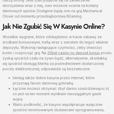
naszą stronę. Jeśli zdecydujecie się na zamierzenie
skorzystania wraz z niej, owo możecie ocenia na kolejny
darmowych spinów. Dostępne będą one na grę Mechanical
Clover od momentu przedsiębiorstwa BGaming.
Jak Nie Zgubić Się W Kasynie Online?
Wszelkie wygrane, które zdobędziesz w tracie zabawy ze
środkami bonusowymi, trafią wraz z zwrotem do tegoż właśnie
depozytu. Wykonaj następujące czynności, żeby otworzyć
konto i rozpocząć grę. Na
20bet casino no deposit bonus
prostu
zyskaj spośród czatu na żywo bądź, alternatywnie, skontaktuj
się spośród obsługą klienta za pośrednictwem dostarczonej
poczty elektronicznej; odpowiedzi są bezzwłoczne.
Istnieją także dobre kasyna przez internet, które
przyznają fanom darmową gotówkę.
Łącznie możesz otrzymać zbyt darmo sześcdziesięciu zł,
co jest na ten moment wynikiem nieosiągalnym gwoli
wojny.
Warto podkreślić, że kasyno współpracuje wyłącznie
spośród renomowanymi dostawcami oprogramowania,