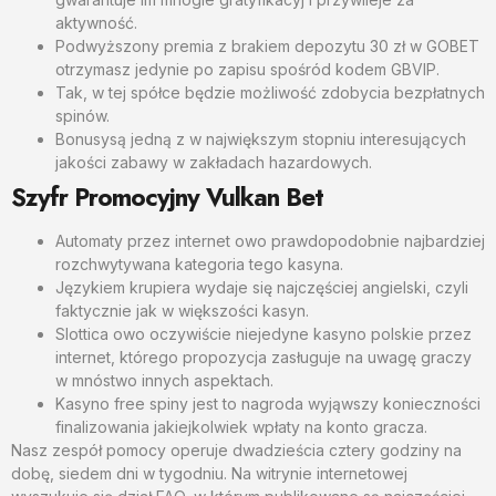
aktywność.
Podwyższony premia z brakiem depozytu 30 zł w GOBET
otrzymasz jedynie po zapisu spośród kodem GBVIP.
Tak, w tej spółce będzie możliwość zdobycia bezpłatnych
spinów.
Bonusysą jedną z w największym stopniu interesujących
jakości zabawy w zakładach hazardowych.
Szyfr Promocyjny Vulkan Bet
Automaty przez internet owo prawdopodobnie najbardziej
rozchwytywana kategoria tego kasyna.
Językiem krupiera wydaje się najczęściej angielski, czyli
faktycznie jak w większości kasyn.
Slottica owo oczywiście niejedyne kasyno polskie przez
internet, którego propozycja zasługuje na uwagę graczy
w mnóstwo innych aspektach.
Kasyno free spiny jest to nagroda wyjąwszy konieczności
finalizowania jakiejkolwiek wpłaty na konto gracza.
Nasz zespół pomocy operuje dwadzieścia cztery godziny na
dobę, siedem dni w tygodniu. Na witrynie internetowej